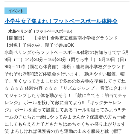
イベント
小学生女子集まれ！フットベースボール体験会
水島ベリンダ（フットベースボール）
【開催日】 【場所】倉敷市立連島南小学校グラウンド
【対象】子供のみ、親子で参加OK
水島ベリンダからフットベースボール体験のお知らせです 5月
9日（土）14時30分～16時30分（雨なら中止） 5月10日（日）
9時～11時（雨なら体育館） 場所：連島南小学校グラウンド
それぞれ2時間ほど体験会を行います。 動きやすい服装、帽
子、暑くなってきましたので多めの飲み物を準備してきてね
☆ ☆☆☆ 体験内容 ☆☆☆ 「リズムジャンプ」 音楽に合わせ
てジャンプしたり体を動かそう！ 「敵に当てろ！的当てチャ
レンジ」 ボールを投げて敵に当てよう!! 「キックチャレン
ジ」 ボールを蹴って設置してあるゴールを狙ってみよう‼ チ
ームの子たちと一緒にやってみませんか？保護者の方も一緒
にしてもらえると子どもたちはめちゃくちゃ盛り上がります
笑 よろしければ保護者の方も運動の出来る服装と靴（帽子