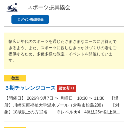
バウンドテニス
ソフトテニス（軟
ソフトバレー
スポーツ振興協会
水泳
氷上・雪上
水島ふれあいセン
体育館
水島ふれあいセン
体育館
ハンドボール
パワースポーツ
スカッシュ
ウエイトリフティ
ログイン/新規登録
測定会
倉敷武道館
水泳場・プール
倉敷武道館
水泳場・プール
サッカー
山岳・登山・ウォー
トレーニング
その他
水島武道館
弓道場
水島武道館
弓道場
フットサル
ング
幅広い年代のスポーツを通じたさまざまなニーズにお答えで
児島武道館
剣道場
児島武道館
剣道場
ドッジボール
きるよう、また、スポーツに親しむきっかけづくりの場をご
提供するため、多種多様な教室・イベントを開催していま
陸上競技
柔道場
酒津公園
柔道場
バトントワリング
す。
フィットネス・健
空手道場
粒浦球技場
空手道場
新体操
トレーニング
相撲場
粒江球技場
相撲場
健康体操
教室
３期チャレンジコース
締め切り
自転車
トレーニング室
倉敷市グラウンド
トレーニング室
剣道
【開催日】 2026年9月7日 〜 月曜日 10:30 〜 11:30 【場
ニュースポーツ
多目的ホール
多目的ホール
柔道
所】川崎医療福祉大学温水プール（倉敷市松島288） 【対
象】18歳以上の方12名 ※レベル★4 4泳法25ｍ以上泳...
その他
会議室・研修室 
会議室・研修室 
空手道
遊具広場
遊具広場
合気道