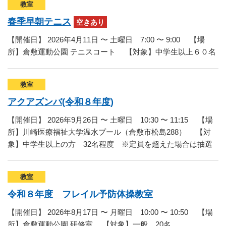
教室
ランニングコース
ランニングコース
少林寺拳法
春季早朝テニス
空きあり
古武道
【開催日】 2026年4月11日 〜 土曜日 7:00 〜 9:00 【場
所】倉敷運動公園 テニスコート 【対象】中学生以上６０名
太極拳
相撲
教室
ヨガ
アクアズンバ(令和８年度)
エアロビクス
【開催日】 2026年9月26日 〜 土曜日 10:30 〜 11:15 【場
所】川崎医療福祉大学温水プール（倉敷市松島288） 【対
インディアカ
象】中学生以上の方 32名程度 ※定員を超えた場合は抽選
ソフトバレー
グラウンドゴルフ
教室
令和８年度 フレイル予防体操教室
ゲートボール
【開催日】 2026年8月17日 〜 月曜日 10:00 〜 10:50 【場
アーチェリー
所】倉敷運動公園 研修室 【対象】一般 20名