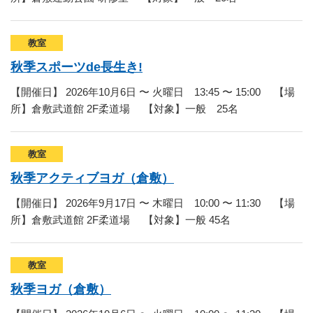
マーチング
ラグビー
教室
秋季スポーツde長生き!
陸上
【開催日】 2026年10月6日 〜 火曜日 13:45 〜 15:00 【場
弓道
所】倉敷武道館 2F柔道場 【対象】一般 25名
水泳
器械体操
教室
秋季アクティブヨガ（倉敷）
ウエイトリフティ
【開催日】 2026年9月17日 〜 木曜日 10:00 〜 11:30 【場
レスリング
所】倉敷武道館 2F柔道場 【対象】一般 45名
トレーニング
その他
教室
秋季ヨガ（倉敷）