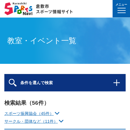
メニュー
球技(屋内）
球技（屋外）
体操・ダンス
武道・格闘技
射的スポーツ
水泳・プール
氷上・雪上スポー
パワースポーツ
山岳・登山・ウォ
球技(屋内)
球技(屋外)
体操・ダンス
武道・格闘技
射的スポーツ
地域
対象
曜日
カテゴリ
時間帯
種目など
地域
対象
種目
施設名
施設分類
種目
施設
分類
種目
条件を選んで
検索
球技(屋内）
球技(屋内)
ボウリング
ゲートボール
体操・新体操
ボクシング
弓道
水泳
フィギュア・スピ
ウエイトリフティ
山岳・登山・ハイ
バウンドテニス
テニス
バトントワリング
剣道
アーチェリー
幼児
月
教室
午前
フィットネス・健
幼児
倉敷運動公園
サッカー・ラグビ
倉敷運動公園
サッカー・ラグビ
テニス
教室・イベント一覧
真備
真備
ドッジボール
ゴルフ
トランポリン
レスリング
アーチェリー
水球
アイスホッケー
パワーリフティン
オリエンテーリン
卓球
硬式野球
新体操
柔道
弓道
地域
小学生
火
イベント
午後
ヨガ・ピラティス
小学生
水島緑地福田公園
野球場
水島緑地福田公園
野球場
バウンドテニス
球技（屋外）
球技(屋外)
ハンドボール
サッカー
エアロビクス
柔道
スポーツ吹き矢
アーティスティッ
スキー
ロッククライミン
バドミントン
軟式野球
健康体操
空手道
おとな
水
夜
球技(屋内)
中学生
倉敷体育館
軟式野球場
倉敷体育館
軟式野球場
硬式野球
体操・ダンス
体操・ダンス
バレーボール
フットサル
バトントワリング
空手道
飛込
ウォーキング
バスケットボール
ソフトボール
ヨガ
合気道
玉島
玉島
親子
木
球技(屋外)
おとな
水島中央公園
テニスコート
水島中央公園
テニスコート
軟式野球
真備
ソフトバレーボー
ラグビー
社交ダンス
剣道
バレーボール
サッカー
エアロビクス
少林寺拳法
武道・格闘技
武道・格闘技
金
陸上
水島体育館
ウエイトリフティ
水島体育館
ウエイトリフティ
ソフトボール
条件を選んで検索
バスケットボール
硬式野球
フラダンス
合気道
ハンドボール
グラウンドゴルフ
器械体操
古武道
土
水泳
中山公園
陸上競技場
中山公園
陸上競技場
卓球
射的スポーツ
射的スポーツ
卓球
軟式野球
チアリーディング
古武道・杖道
フットサル
ゲートボール
太極拳
検索結果（56件）
玉島
日
ダンス
真備総合公園
サッカー・ラグビ
真備総合公園
サッカー・ラグビ
バドミントン
水泳・プール
バドミントン
ソフトボール
少林寺拳法
ドッジボール
ラグビー
相撲
スポーツ振興協会（45件）
マーチング
祝日
体操・運動あそび
玉島の森
多目的広場
玉島の森
多目的広場
バスケットボール
その他(市外)
その他(市外)
サークル・団体など（11件）
インディアカ
テニス（硬式）
太極拳
インディアカ
レスリング
陸上
氷上・雪上スポーツ
月〜金
武道
屋内水泳センター
グラウンド・ゴル
屋内水泳センター
グラウンド・ゴル
バレーボール