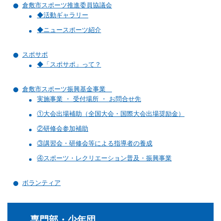
倉敷市スポーツ推進委員協議会
マーチング
◆活動ギャラリー
ラグビー
◆ニュースポーツ紹介
陸上
スポサポ
◆「スポサポ」って？
弓道
水泳
倉敷市スポーツ振興基金事業
実施事業 ・ 受付場所 ・ お問合せ先
器械体操
①大会出場補助（全国大会・国際大会出場奨励金）
ウエイトリフティ
②研修会参加補助
③講習会・研修会等による指導者の養成
レスリング
④スポーツ・レクリエーション普及・振興事業
トレーニング
ボランティア
その他
専門部・少年団