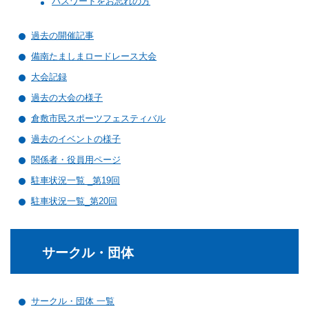
パスワードをお忘れの方
バウンドテニス
ソフトテニス（軟
ソフトバレー
水泳
氷上・雪上
水島ふれあいセン
体育館
水島ふれあいセン
体育館
ハンドボール
パワースポーツ
過去の開催記事
スカッシュ
ウエイトリフティ
測定会
倉敷武道館
水泳場・プール
倉敷武道館
水泳場・プール
サッカー
備南たましまロードレース大会
山岳・登山・ウォー
トレーニング
大会記録
その他
水島武道館
弓道場
水島武道館
弓道場
フットサル
ング
過去の大会の様子
児島武道館
剣道場
児島武道館
剣道場
ドッジボール
倉敷市民スポーツフェスティバル
陸上競技
柔道場
酒津公園
柔道場
バトントワリング
過去のイベントの様子
関係者・役員用ページ
フィットネス・健
空手道場
粒浦球技場
空手道場
新体操
駐車状況一覧 _第19回
トレーニング
相撲場
粒江球技場
相撲場
健康体操
駐車状況一覧_第20回
自転車
トレーニング室
倉敷市グラウンド
トレーニング室
剣道
ニュースポーツ
多目的ホール
多目的ホール
柔道
サークル・団体
その他
会議室・研修室 
会議室・研修室 
空手道
遊具広場
遊具広場
合気道
サークル・団体 一覧