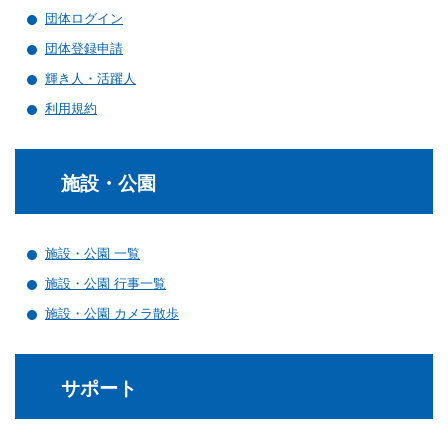
団体ログイン
ランニングコース
ランニングコース
少林寺拳法
団体登録申請
古武道
輝き人・活躍人
太極拳
利用規約
相撲
施設・公園
ヨガ
エアロビクス
施設・公園 一覧
インディアカ
施設・公園 行事一覧
ソフトバレー
施設・公園 カメラ散歩
グラウンドゴルフ
ゲートボール
サポート
アーチェリー