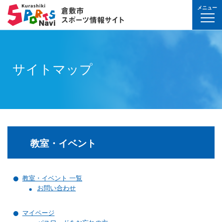
メニュー
球技(屋内）
球技（屋外）
体操・ダンス
武道・格闘技
射的スポーツ
水泳・プール
氷上・雪上スポー
パワースポーツ
山岳・登山・ウォ
球技(屋内)
球技(屋外)
体操・ダンス
武道・格闘技
射的スポーツ
地域
対象
曜日
カテゴリ
時間帯
種目など
地域
対象
種目
施設名
施設分類
種目
施設
分類
種目
条件を選んで
検索
球技(屋内）
球技(屋内)
ボウリング
ゲートボール
体操・新体操
ボクシング
弓道
水泳
フィギュア・スピ
ウエイトリフティ
山岳・登山・ハイ
バウンドテニス
テニス
バトントワリング
剣道
アーチェリー
幼児
月
教室
午前
フィットネス・健
幼児
倉敷運動公園
サッカー・ラグビ
倉敷運動公園
サッカー・ラグビ
テニス
サイトマップ
真備
真備
ドッジボール
ゴルフ
トランポリン
レスリング
アーチェリー
水球
アイスホッケー
パワーリフティン
オリエンテーリン
卓球
硬式野球
新体操
柔道
弓道
地域
小学生
火
イベント
午後
ヨガ・ピラティス
小学生
水島緑地福田公園
野球場
水島緑地福田公園
野球場
バウンドテニス
球技（屋外）
球技(屋外)
ハンドボール
サッカー
エアロビクス
柔道
スポーツ吹き矢
アーティスティッ
スキー
ロッククライミン
バドミントン
軟式野球
健康体操
空手道
おとな
水
夜
球技(屋内)
中学生
倉敷体育館
軟式野球場
倉敷体育館
軟式野球場
硬式野球
体操・ダンス
体操・ダンス
バレーボール
フットサル
バトントワリング
空手道
飛込
ウォーキング
バスケットボール
ソフトボール
ヨガ
合気道
玉島
玉島
親子
木
球技(屋外)
おとな
水島中央公園
テニスコート
水島中央公園
テニスコート
軟式野球
真備
ソフトバレーボー
ラグビー
社交ダンス
剣道
バレーボール
サッカー
エアロビクス
少林寺拳法
武道・格闘技
武道・格闘技
金
陸上
水島体育館
ウエイトリフティ
水島体育館
ウエイトリフティ
ソフトボール
教室・イベント
バスケットボール
硬式野球
フラダンス
合気道
ハンドボール
グラウンドゴルフ
器械体操
古武道
土
水泳
中山公園
陸上競技場
中山公園
陸上競技場
卓球
射的スポーツ
射的スポーツ
卓球
軟式野球
チアリーディング
古武道・杖道
フットサル
ゲートボール
太極拳
玉島
教室・イベント 一覧
日
ダンス
真備総合公園
サッカー・ラグビ
真備総合公園
サッカー・ラグビ
バドミントン
お問い合わせ
水泳・プール
バドミントン
ソフトボール
少林寺拳法
ドッジボール
ラグビー
相撲
マーチング
祝日
体操・運動あそび
玉島の森
多目的広場
玉島の森
多目的広場
バスケットボール
その他(市外)
その他(市外)
インディアカ
テニス（硬式）
太極拳
インディアカ
レスリング
マイページ
陸上
氷上・雪上スポーツ
月〜金
武道
屋内水泳センター
グラウンド・ゴル
屋内水泳センター
グラウンド・ゴル
バレーボール