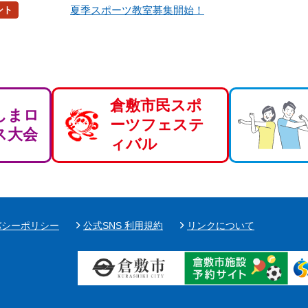
夏季スポーツ教室募集開始！
ント
倉敷市民スポ
しまロ
ーツフェステ
ス大会
ィバル
バシーポリシー
公式SNS 利用規約
リンクについて