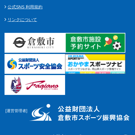
マーチング
公式SNS 利用規約
ラグビー
リンクについて
陸上
弓道
水泳
器械体操
ウエイトリフティ
レスリング
トレーニング
[運営管理者]
その他