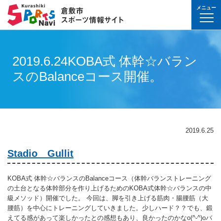
メニュー
球技(屋内）
球技（屋外）
体操・ダンス
武道・格闘技
射的スポーツ
水泳・プール
氷上・雪上スポー
パワースポーツ
山岳・登山・ウォ
球技(屋内)
球技(屋外)
体操・ダンス
武道・格闘技
射的スポーツ
地域
対象
曜日
カテゴリ
時間帯
種目など
地域
対象
種目
施設名
施設分類
種目
施設
分類
種目
条件を選んで
検索
球技(屋内）
球技(屋内)
ボウリング
ゲートボール
体操・新体操
ボクシング
弓道
水泳
フィギュア・スピ
ウエイトリフティ
山岳・登山・ハイ
バウンドテニス
テニス
バトントワリング
剣道
アーチェリー
2019.6.24KOBA式 体幹☆バラン
幼児
月
教室
午前
フィットネス・健
幼児
倉敷運動公園
サッカー・ラグビ
倉敷運動公園
サッカー・ラグビ
テニス
真備
真備
スのBalanceコース開催。
ドッジボール
ゴルフ
トランポリン
レスリング
アーチェリー
水球
アイスホッケー
パワーリフティン
オリエンテーリン
卓球
硬式野球
新体操
柔道
弓道
地域
小学生
火
イベント
午後
ヨガ・ピラティス
小学生
水島緑地福田公園
野球場
水島緑地福田公園
野球場
バウンドテニス
球技（屋外）
球技(屋外)
ハンドボール
サッカー
エアロビクス
柔道
スポーツ吹き矢
アーティスティッ
スキー
ロッククライミン
バドミントン
軟式野球
健康体操
空手道
おとな
水
夜
球技(屋内)
中学生
倉敷体育館
軟式野球場
倉敷体育館
軟式野球場
硬式野球
体操・ダンス
体操・ダンス
バレーボール
フットサル
バトントワリング
空手道
飛込
ウォーキング
バスケットボール
ソフトボール
ヨガ
合気道
玉島
玉島
親子
木
球技(屋外)
おとな
水島中央公園
テニスコート
水島中央公園
テニスコート
軟式野球
真備
2019.6.25
ソフトバレーボー
ラグビー
社交ダンス
剣道
バレーボール
サッカー
エアロビクス
少林寺拳法
武道・格闘技
武道・格闘技
金
陸上
水島体育館
ウエイトリフティ
水島体育館
ウエイトリフティ
ソフトボール
Stadio Gullit
バスケットボール
硬式野球
フラダンス
合気道
ハンドボール
グラウンドゴルフ
器械体操
古武道
土
水泳
中山公園
陸上競技場
中山公園
陸上競技場
卓球
射的スポーツ
射的スポーツ
卓球
軟式野球
チアリーディング
古武道・杖道
フットサル
ゲートボール
太極拳
玉島
日
ダンス
真備総合公園
サッカー・ラグビ
真備総合公園
サッカー・ラグビ
バドミントン
KOBA式 体幹☆バランスのBalanceコース（体幹バランストレーニング
の土台となる体幹部分を作り上げるためのKOBA式体幹☆バランスの中
水泳・プール
バドミントン
ソフトボール
少林寺拳法
ドッジボール
ラグビー
相撲
マーチング
祝日
体操・運動あそび
玉島の森
多目的広場
玉島の森
多目的広場
バスケットボール
級メソッド）開催でした。 今回は、脚を引き上げる筋肉・腸腰筋（大
その他(市外)
その他(市外)
腰筋）を中心にトレーニングしていきました。少しハード？？でも、鍛
インディアカ
テニス（硬式）
太極拳
インディアカ
レスリング
陸上
氷上・雪上スポーツ
月〜金
武道
屋内水泳センター
グラウンド・ゴル
屋内水泳センター
グラウンド・ゴル
バレーボール
えてる感があって楽しかったとの感想もあり、良かったのかなo(^-^)oバ