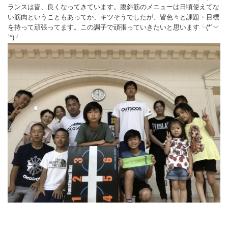
ランスは皆、良くなってきています。腹斜筋のメニューは日頃使えてな
バウンドテニス
ソフトテニス（軟
ソフトバレー
水泳
氷上・雪上
水島ふれあいセン
体育館
水島ふれあいセン
体育館
ハンドボール
い筋肉ということもあってか、キツそうでしたが、皆色々と課題・目標
パワースポーツ
を持って頑張ってます。この調子で頑張っていきたいと思います╰(*´︶
スカッシュ
ウエイトリフティ
測定会
倉敷武道館
水泳場・プール
倉敷武道館
水泳場・プール
サッカー
`*)╯
山岳・登山・ウォー
トレーニング
その他
水島武道館
弓道場
水島武道館
弓道場
フットサル
ング
児島武道館
剣道場
児島武道館
剣道場
ドッジボール
陸上競技
柔道場
酒津公園
柔道場
バトントワリング
フィットネス・健
空手道場
粒浦球技場
空手道場
新体操
トレーニング
相撲場
粒江球技場
相撲場
健康体操
自転車
トレーニング室
倉敷市グラウンド
トレーニング室
剣道
ニュースポーツ
多目的ホール
多目的ホール
柔道
その他
会議室・研修室 
会議室・研修室 
空手道
遊具広場
遊具広場
合気道