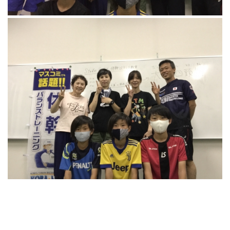
ランニングコース
ランニングコース
少林寺拳法
古武道
太極拳
相撲
ヨガ
エアロビクス
インディアカ
ソフトバレー
グラウンドゴルフ
ゲートボール
アーチェリー