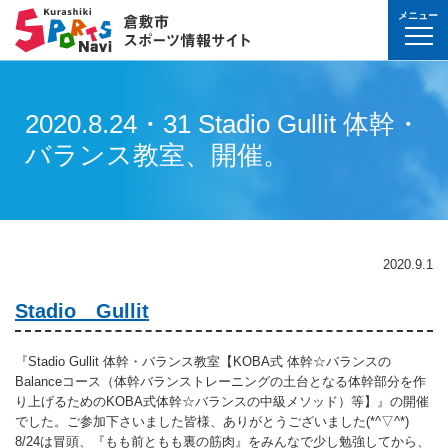
メニュー
球技(屋内）
球技（屋外）
体操・ダンス
武道・格闘技
射的スポーツ
水泳・プール
氷上・雪上スポー
パワースポーツ
山岳・登山・ウォ
球技(屋内)
球技(屋外)
体操・ダンス
武道・格闘技
射的スポーツ
地域
対象
曜日
カテゴリ
時間帯
種目など
地域
対象
種目
施設名
施設分類
種目
施設
分類
種目
条件を選んで
検索
球技(屋内）
球技(屋内)
ボウリング
ゲートボール
体操・新体操
ボクシング
弓道
水泳
フィギュア・スピ
ウエイトリフティ
山岳・登山・ハイ
バウンドテニス
テニス
バトントワリング
剣道
アーチェリー
2020.8.24・31 Stadio Gullit 体幹・
幼児
月
教室
午前
フィットネス・健
幼児
倉敷運動公園
サッカー・ラグビ
倉敷運動公園
サッカー・ラグビ
テニス
真備
真備
バランス教室、開催。
ドッジボール
ゴルフ
トランポリン
レスリング
アーチェリー
水球
アイスホッケー
パワーリフティン
オリエンテーリン
卓球
硬式野球
新体操
柔道
弓道
地域
小学生
火
イベント
午後
ヨガ・ピラティス
小学生
水島緑地福田公園
野球場
水島緑地福田公園
野球場
バウンドテニス
球技（屋外）
球技(屋外)
ハンドボール
サッカー
エアロビクス
柔道
スポーツ吹き矢
アーティスティッ
スキー
ロッククライミン
バドミントン
軟式野球
健康体操
空手道
おとな
水
夜
球技(屋内)
中学生
倉敷体育館
軟式野球場
倉敷体育館
軟式野球場
硬式野球
体操・ダンス
体操・ダンス
バレーボール
フットサル
バトントワリング
空手道
飛込
ウォーキング
バスケットボール
ソフトボール
ヨガ
合気道
玉島
玉島
親子
木
球技(屋外)
おとな
水島中央公園
テニスコート
水島中央公園
テニスコート
軟式野球
真備
2020.9.1
ソフトバレーボー
ラグビー
社交ダンス
剣道
バレーボール
サッカー
エアロビクス
少林寺拳法
武道・格闘技
武道・格闘技
金
陸上
水島体育館
ウエイトリフティ
水島体育館
ウエイトリフティ
ソフトボール
Stadio Gullit
バスケットボール
硬式野球
フラダンス
合気道
ハンドボール
グラウンドゴルフ
器械体操
古武道
土
水泳
中山公園
陸上競技場
中山公園
陸上競技場
卓球
射的スポーツ
射的スポーツ
卓球
軟式野球
チアリーディング
古武道・杖道
フットサル
ゲートボール
太極拳
玉島
日
ダンス
真備総合公園
サッカー・ラグビ
真備総合公園
サッカー・ラグビ
バドミントン
『Stadio Gullit 体幹・バランス教室【KOBA式 体幹☆バランスの
Balanceコース（体幹バランストレーニングの土台となる体幹部分を作
水泳・プール
バドミントン
ソフトボール
少林寺拳法
ドッジボール
ラグビー
相撲
マーチング
祝日
体操・運動あそび
玉島の森
多目的広場
玉島の森
多目的広場
バスケットボール
り上げるためのKOBA式体幹☆バランスの中級メソッド）等】』の開催
その他(市外)
その他(市外)
でした。ご参加下さいました皆様、ありがとうございました(*^▽^*)
インディアカ
テニス（硬式）
太極拳
インディアカ
レスリング
陸上
氷上・雪上スポーツ
月〜金
武道
屋内水泳センター
グラウンド・ゴル
屋内水泳センター
グラウンド・ゴル
バレーボール
8/24は冒頭、『もも前ともも裏の筋肉』をみんなで少し勉強してから、