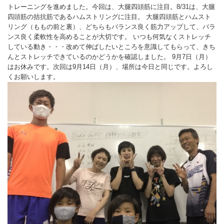
トレーニングを進めました。今回は、大腿四頭筋に注目。8/31は、大腿
バウンドテニス
ソフトテニス（軟
ソフトバレー
水泳
氷上・雪上
水島ふれあいセン
体育館
水島ふれあいセン
体育館
ハンドボール
四頭筋の拮抗筋であるハムストリングに注目。 大腿四頭筋とハムスト
パワースポーツ
リング（ももの前と裏）、どちらもバランス良く筋力アップして、バラ
スカッシュ
ウエイトリフティ
測定会
倉敷武道館
水泳場・プール
倉敷武道館
水泳場・プール
サッカー
ンス良く柔軟性を高めることが大切です。 いつも何気なくストレッチ
している動き・・・改めて伸ばしたいところを意識してもらって、きち
山岳・登山・ウォー
トレーニング
その他
水島武道館
弓道場
水島武道館
弓道場
フットサル
んとストレッチできているのかどうかを確認しました。 9月7日（月）
ング
はお休みです。次回は9月14日（月）、場所は今日と同じです。よろし
児島武道館
剣道場
児島武道館
剣道場
ドッジボール
くお願いします。
陸上競技
柔道場
酒津公園
柔道場
バトントワリング
フィットネス・健
空手道場
粒浦球技場
空手道場
新体操
トレーニング
相撲場
粒江球技場
相撲場
健康体操
自転車
トレーニング室
倉敷市グラウンド
トレーニング室
剣道
ニュースポーツ
多目的ホール
多目的ホール
柔道
その他
会議室・研修室 
会議室・研修室 
空手道
遊具広場
遊具広場
合気道