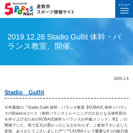
メニュー
球技(屋内）
球技（屋外）
体操・ダンス
武道・格闘技
射的スポーツ
水泳・プール
氷上・雪上スポー
パワースポーツ
山岳・登山・ウォ
球技(屋内)
球技(屋外)
体操・ダンス
武道・格闘技
射的スポーツ
地域
対象
曜日
カテゴリ
時間帯
種目など
地域
対象
種目
施設名
施設分類
種目
施設
分類
種目
条件を選んで
検索
球技(屋内）
球技(屋内)
ボウリング
ゲートボール
体操・新体操
ボクシング
弓道
水泳
フィギュア・スピ
ウエイトリフティ
山岳・登山・ハイ
バウンドテニス
テニス
バトントワリング
剣道
アーチェリー
2019.12.26 Stadio Gullit 体幹・バ
幼児
月
教室
午前
フィットネス・健
幼児
倉敷運動公園
サッカー・ラグビ
倉敷運動公園
サッカー・ラグビ
テニス
真備
真備
ランス教室、開催。
ドッジボール
ゴルフ
トランポリン
レスリング
アーチェリー
水球
アイスホッケー
パワーリフティン
オリエンテーリン
卓球
硬式野球
新体操
柔道
弓道
地域
小学生
火
イベント
午後
ヨガ・ピラティス
小学生
水島緑地福田公園
野球場
水島緑地福田公園
野球場
バウンドテニス
球技（屋外）
球技(屋外)
ハンドボール
サッカー
エアロビクス
柔道
スポーツ吹き矢
アーティスティッ
スキー
ロッククライミン
バドミントン
軟式野球
健康体操
空手道
おとな
水
夜
球技(屋内)
中学生
倉敷体育館
軟式野球場
倉敷体育館
軟式野球場
硬式野球
体操・ダンス
体操・ダンス
バレーボール
フットサル
バトントワリング
空手道
飛込
ウォーキング
バスケットボール
ソフトボール
ヨガ
合気道
玉島
玉島
親子
木
球技(屋外)
おとな
水島中央公園
テニスコート
水島中央公園
テニスコート
軟式野球
真備
2020.1.6
ソフトバレーボー
ラグビー
社交ダンス
剣道
バレーボール
サッカー
エアロビクス
少林寺拳法
武道・格闘技
武道・格闘技
金
陸上
水島体育館
ウエイトリフティ
水島体育館
ウエイトリフティ
ソフトボール
Stadio Gullit
バスケットボール
硬式野球
フラダンス
合気道
ハンドボール
グラウンドゴルフ
器械体操
古武道
土
水泳
中山公園
陸上競技場
中山公園
陸上競技場
卓球
射的スポーツ
射的スポーツ
卓球
軟式野球
チアリーディング
古武道・杖道
フットサル
ゲートボール
太極拳
玉島
日
ダンス
真備総合公園
サッカー・ラグビ
真備総合公園
サッカー・ラグビ
バドミントン
今年最後の『Stadio Gullit 体幹・バランス教室【KOBA式 体幹☆バラン
スのBalanceコース（体幹バランストレーニングの土台となる体幹部分
水泳・プール
バドミントン
ソフトボール
少林寺拳法
ドッジボール
ラグビー
相撲
マーチング
祝日
体操・運動あそび
玉島の森
多目的広場
玉島の森
多目的広場
バスケットボール
を作り上げるためのKOBA式体幹☆バランスの中級メソッド）等】』の
その他(市外)
その他(市外)
開催でした。雨で足元が悪かったにもかかわらず、ご参加下さいました
インディアカ
テニス（硬式）
太極拳
インディアカ
レスリング
陸上
氷上・雪上スポーツ
月〜金
武道
屋内水泳センター
グラウンド・ゴル
屋内水泳センター
グラウンド・ゴル
バレーボール
皆様、ありがとうございました(*^▽^*) KOBAトレで重要な4つの能力強