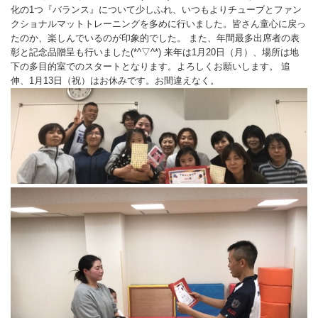
化の1つ『バランス』について少しふれ、いつもよりチューブとファン
バウンドテニス
ソフトテニス（軟
ソフトバレー
水泳
氷上・雪上
水島ふれあいセン
体育館
水島ふれあいセン
体育館
ハンドボール
クショナルマットトレーニングを多めに行いました。皆さん童心に戻っ
パワースポーツ
たのか、楽しんでいるのが印象的でした。 また、年間最多出席者の表
スカッシュ
ウエイトリフティ
測定会
倉敷武道館
水泳場・プール
倉敷武道館
水泳場・プール
サッカー
彰と記念品贈呈も行いました(*^▽^*) 来年は1月20日（月）、場所は地
下の多目的室でのスタートとなります。よろしくお願いします。 追
山岳・登山・ウォー
トレーニング
その他
水島武道館
弓道場
水島武道館
弓道場
フットサル
伸、1月13日（祝）はお休みです。お間違えなく。
ング
児島武道館
剣道場
児島武道館
剣道場
ドッジボール
陸上競技
柔道場
酒津公園
柔道場
バトントワリング
フィットネス・健
空手道場
粒浦球技場
空手道場
新体操
トレーニング
相撲場
粒江球技場
相撲場
健康体操
自転車
トレーニング室
倉敷市グラウンド
トレーニング室
剣道
ニュースポーツ
多目的ホール
多目的ホール
柔道
その他
会議室・研修室 
会議室・研修室 
空手道
遊具広場
遊具広場
合気道