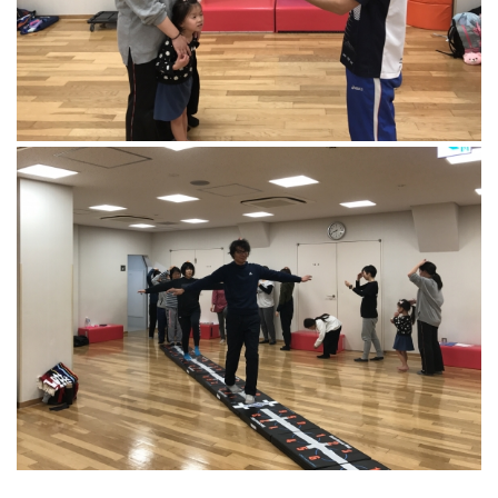
ランニングコース
ランニングコース
少林寺拳法
古武道
太極拳
相撲
ヨガ
エアロビクス
インディアカ
ソフトバレー
グラウンドゴルフ
ゲートボール
アーチェリー