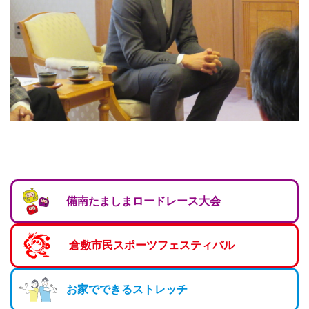
マーチング
ラグビー
陸上
弓道
水泳
器械体操
ウエイトリフティ
備南たましまロードレース大会
レスリング
トレーニング
倉敷市民スポーツフェスティバル
その他
お家でできるストレッチ