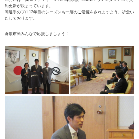
約更新が決まっています。
ランニングコース
ランニングコース
少林寺拳法
岡選手のプロ12年目のシーズンも一層のご活躍をされますよう、祈念い
たしております。
古武道
太極拳
倉敷市民みんなで応援しましょう！
相撲
ヨガ
エアロビクス
インディアカ
ソフトバレー
グラウンドゴルフ
ゲートボール
アーチェリー