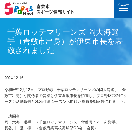
メニュー
球技(屋内）
球技（屋外）
体操・ダンス
武道・格闘技
射的スポーツ
水泳・プール
氷上・雪上スポー
パワースポーツ
山岳・登山・ウォ
球技(屋内)
球技(屋外)
体操・ダンス
武道・格闘技
射的スポーツ
地域
対象
曜日
カテゴリ
時間帯
種目など
地域
対象
種目
施設名
施設分類
種目
施設
分類
種目
条件を選んで
検索
千葉ロッテマリーンズ 岡大海選
球技(屋内）
球技(屋内)
ボウリング
ゲートボール
体操・新体操
ボクシング
弓道
水泳
フィギュア・スピ
ウエイトリフティ
山岳・登山・ハイ
バウンドテニス
テニス
バトントワリング
剣道
アーチェリー
幼児
月
教室
午前
フィットネス・健
幼児
倉敷運動公園
サッカー・ラグビ
倉敷運動公園
サッカー・ラグビ
テニス
手（倉敷市出身）が伊東市長を表
真備
真備
ドッジボール
ゴルフ
トランポリン
レスリング
アーチェリー
水球
アイスホッケー
パワーリフティン
オリエンテーリン
卓球
硬式野球
新体操
柔道
弓道
地域
小学生
火
イベント
午後
ヨガ・ピラティス
小学生
水島緑地福田公園
野球場
水島緑地福田公園
野球場
バウンドテニス
球技（屋外）
球技(屋外)
敬されました
ハンドボール
サッカー
エアロビクス
柔道
スポーツ吹き矢
アーティスティッ
スキー
ロッククライミン
バドミントン
軟式野球
健康体操
空手道
おとな
水
夜
球技(屋内)
中学生
倉敷体育館
軟式野球場
倉敷体育館
軟式野球場
硬式野球
体操・ダンス
体操・ダンス
バレーボール
フットサル
バトントワリング
空手道
飛込
ウォーキング
バスケットボール
ソフトボール
ヨガ
合気道
玉島
玉島
親子
木
球技(屋外)
おとな
水島中央公園
テニスコート
水島中央公園
テニスコート
軟式野球
真備
2024.12.16
ソフトバレーボー
ラグビー
社交ダンス
剣道
バレーボール
サッカー
エアロビクス
少林寺拳法
武道・格闘技
武道・格闘技
金
陸上
水島体育館
ウエイトリフティ
水島体育館
ウエイトリフティ
ソフトボール
令和6年12月12日、プロ野球・千葉ロッテマリーンズの岡大海選手（倉
バスケットボール
硬式野球
フラダンス
合気道
ハンドボール
グラウンドゴルフ
器械体操
古武道
土
水泳
中山公園
陸上競技場
中山公園
陸上競技場
卓球
敷市出身）が関係者の皆様と伊東倉敷市長を訪問し、プロ野球2024年シ
射的スポーツ
射的スポーツ
ーズン活動報告と2025年新シーズンへ向けた抱負を御報告されました。
卓球
軟式野球
チアリーディング
古武道・杖道
フットサル
ゲートボール
太極拳
玉島
日
ダンス
真備総合公園
サッカー・ラグビ
真備総合公園
サッカー・ラグビ
バドミントン
水泳・プール
バドミントン
ソフトボール
少林寺拳法
ドッジボール
ラグビー
相撲
［訪問者］
マーチング
祝日
体操・運動あそび
玉島の森
多目的広場
玉島の森
多目的広場
バスケットボール
その他(市外)
その他(市外)
岡 大海 選手 （千葉ロッテマリーンズ 背番号：25 外野手）
インディアカ
テニス（硬式）
太極拳
インディアカ
レスリング
長谷川 登 様 （倉敷商業高校野球部OB会 会長）
陸上
氷上・雪上スポーツ
月〜金
武道
屋内水泳センター
グラウンド・ゴル
屋内水泳センター
グラウンド・ゴル
バレーボール