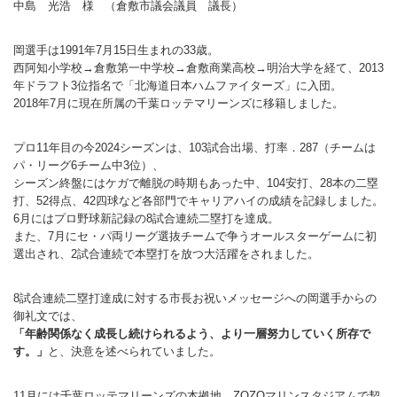
中島 光浩 様 （倉敷市議会議員 議長）
バウンドテニス
ソフトテニス（軟
ソフトバレー
水泳
氷上・雪上
水島ふれあいセン
体育館
水島ふれあいセン
体育館
ハンドボール
パワースポーツ
岡選手は1991年7月15日生まれの33歳。
スカッシュ
ウエイトリフティ
測定会
倉敷武道館
水泳場・プール
倉敷武道館
水泳場・プール
サッカー
西阿知小学校→倉敷第一中学校→倉敷商業高校→明治大学を経て、2013
年ドラフト3位指名で「北海道日本ハムファイターズ」に入団。
山岳・登山・ウォー
トレーニング
その他
水島武道館
弓道場
水島武道館
弓道場
フットサル
2018年7月に現在所属の千葉ロッテマリーンズに移籍しました。
ング
児島武道館
剣道場
児島武道館
剣道場
ドッジボール
プロ11年目の今2024シーズンは、103試合出場、打率．287（チームは
パ・リーグ6チーム中3位）、
陸上競技
柔道場
酒津公園
柔道場
バトントワリング
シーズン終盤にはケガで離脱の時期もあった中、104安打、28本の二塁
打、52得点、42四球など各部門でキャリアハイの成績を記録しました。
フィットネス・健
空手道場
粒浦球技場
空手道場
新体操
6月にはプロ野球新記録の8試合連続二塁打を達成。
また、7月にセ・パ両リーグ選抜チームで争うオールスターゲームに初
トレーニング
相撲場
粒江球技場
相撲場
健康体操
選出され、2試合連続で本塁打を放つ大活躍をされました。
自転車
トレーニング室
倉敷市グラウンド
トレーニング室
剣道
8試合連続二塁打達成に対する市長お祝いメッセージへの岡選手からの
ニュースポーツ
多目的ホール
多目的ホール
柔道
御礼文では、
「年齢関係なく成長し続けられるよう、より一層努力していく所存で
その他
会議室・研修室 
会議室・研修室 
空手道
す。」
と、決意を述べられていました。
遊具広場
遊具広場
合気道
11月には千葉ロッテマリーンズの本拠地、ZOZOマリンスタジアムで契