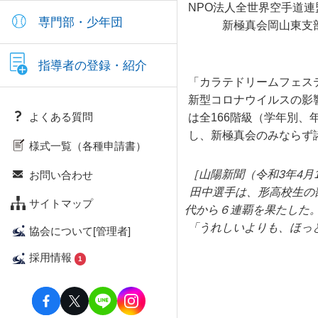
NPO法人全世界空手道
専門部・少年団
新極真会岡山東支部 
田中 利奈（
指導者の登録・紹介
「カラテドリームフェステ
新型コロナウイルスの影
よくある質問
は全166階級（学年別、
し、新極真会のみならず
様式一覧（各種申請書）
［山陽新聞（令和3年4月
お問い合わせ
田中選手は、形高校生の
サイトマップ
代から６連覇を果たした
「うれしいよりも、ほっ
協会について[管理者]
採用情報
1