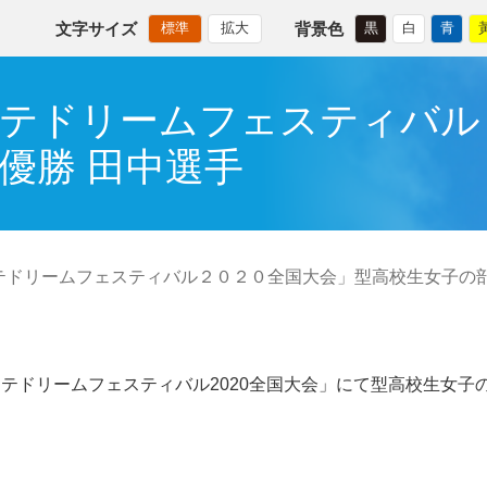
文字サイズ
背景色
標準
拡大
黒
白
青
テドリームフェスティバル
優勝 田中選手
テドリームフェスティバル２０２０全国大会」型高校生女子の部
ラテドリームフェスティバル2020全国大会」にて型高校生女子