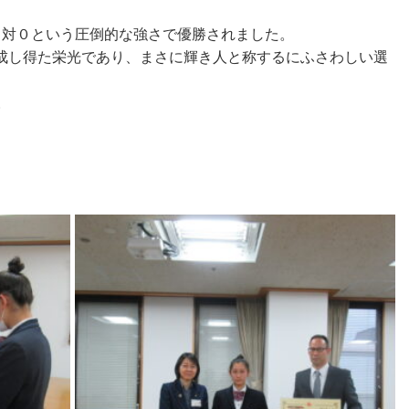
５対０という圧倒的な強さで優勝されました。
成し得た栄光であり、まさに輝き人と称するにふさわしい選
。