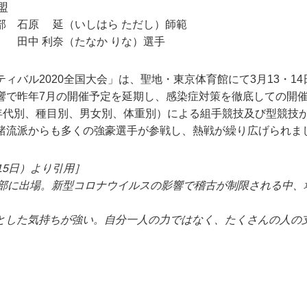
連盟
石原 延（いしはら ただし）師範
たなか りな）選手
ィバル2020全国大会」は、聖地・東京体育館にて3月13・1
響で昨年7月の開催予定を延期し、感染症対策を徹底しての開
年代別、種目別、男女別、体重別）による組手競技及び型競技が行
諸流派からも多くの強豪選手が参戦し、熱戦が繰り広げられま
15日）より引用］
部に出場。新型コロナウイルスの影響で稽古が制限される中、
。
とした気持ちが強い。自分一人の力ではなく、たくさんの人の