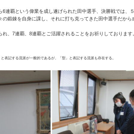
ら6連覇という偉業を成し遂げられた田中選手、決勝戦では、
々の鍛錬を自身に課し、それに打ち克ってきた田中選手だから
られ、7連覇、8連覇とご活躍されることをお祈りしております
と表記する流派が一般的であるが、「型」と表記する流派も存在する。