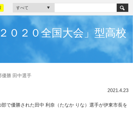
黃
２０２０全国大会」型高校
優勝 田中選手
2021.4.23
の部で優勝された田中 利奈（たなか りな）選手が伊東市長を