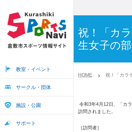
祝！「カラ
生女子の部
教室・イベント
HOME
祝！「カラ
サークル・団体
令和3年4月12日、「カ
施設・公園
訪問されました。
サポート
［訪問者］