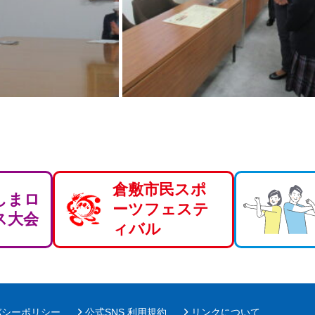
倉敷市民スポ
しまロ
ーツフェステ
ス大会
ィバル
バシーポリシー
公式SNS 利用規約
リンクについて