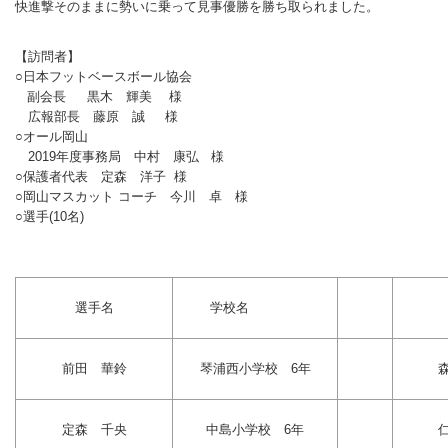
快進撃そのままに勢いに乗って見事優勝を勝ち取られました。
バウンドテニス
ソフトテニス（軟
ソフトバレー
水泳
氷上・雪上
水島ふれあいセン
体育館
水島ふれあいセン
体育館
ハンドボール
パワースポーツ
【訪問者】
スカッシュ
ウエイトリフティ
測定会
倉敷武道館
水泳場・プール
倉敷武道館
水泳場・プール
サッカー
○日本フットベースボール協会
副会長 黒木 輝美 様
山岳・登山・ウォー
トレーニング
その他
水島武道館
弓道場
水島武道館
弓道場
フットサル
広報部長 藤原 誠 様
ング
○オール岡山
児島武道館
剣道場
児島武道館
剣道場
ドッジボール
2019年度事務局 中村 康弘 様
○保護者代表 定森 洋子 様
陸上競技
柔道場
酒津公園
柔道場
バトントワリング
○岡山マスカット コーチ 今川 卓 様
○選手(10名)
フィットネス・健
空手道場
粒浦球技場
空手道場
新体操
トレーニング
相撲場
粒江球技場
相撲場
健康体操
選手名
学校名
自転車
トレーニング室
倉敷市グラウンド
トレーニング室
剣道
ニュースポーツ
多目的ホール
多目的ホール
柔道
前田 華鈴
琴浦西小学校 6年
その他
会議室・研修室 
会議室・研修室 
空手道
定森 千央
中島小学校 6年
遊具広場
遊具広場
合気道