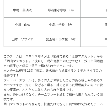
ランニングコース
ランニングコース
少林寺拳法
中村 美璃依
琴浦東小学校 6年
古武道
今川 由依
中島小学校 6年
太極拳
相撲
山本 ソフィア
第五福田小学校 6年
ヨガ
エアロビクス
このチームは、２０１９年４月より前身である「倉敷マスカット」から
「岡山マスカット」に改名し、現在倉敷市内だけでなく、浅口市周辺他
インディアカ
市の選手など幅広い選手で構成されたチームです。
本大会へは6年生12名で臨み、改名前から通算すると５年ぶり４度目の
ソフトバレー
優勝です！
フットベースボールは、多くの人が体験したことのある親しみのあるス
グラウンドゴルフ
ポーツですが、走る・投げる・蹴る・捕ると言った運動能力の向上に役
立つ要素が、ふんだんに取り入れられた競技です。
ゲートボール
また、身体だけでなく、チームプレーを通じて精神も鍛えられていく競
技です。
アーチェリー
岡山マスカットの皆さんも、技術だけでなく日頃の鍛錬で深めたチーム