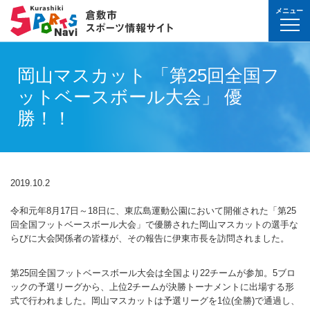
メニュー
球技(屋内）
球技（屋外）
体操・ダンス
武道・格闘技
射的スポーツ
水泳・プール
氷上・雪上スポー
パワースポーツ
山岳・登山・ウォ
球技(屋内)
球技(屋外)
体操・ダンス
武道・格闘技
射的スポーツ
地域
対象
曜日
カテゴリ
時間帯
種目など
地域
対象
種目
施設名
施設分類
種目
施設
分類
種目
条件を選んで
検索
岡山マスカット 「第25回全国フ
球技(屋内）
球技(屋内)
ボウリング
ゲートボール
体操・新体操
ボクシング
弓道
水泳
フィギュア・スピ
ウエイトリフティ
山岳・登山・ハイ
バウンドテニス
テニス
バトントワリング
剣道
アーチェリー
幼児
月
教室
午前
フィットネス・健
幼児
倉敷運動公園
サッカー・ラグビ
倉敷運動公園
サッカー・ラグビ
テニス
ットベースボール大会」 優
真備
真備
ドッジボール
ゴルフ
トランポリン
レスリング
アーチェリー
水球
アイスホッケー
パワーリフティン
オリエンテーリン
卓球
硬式野球
新体操
柔道
弓道
地域
小学生
火
イベント
午後
ヨガ・ピラティス
小学生
水島緑地福田公園
野球場
水島緑地福田公園
野球場
バウンドテニス
球技（屋外）
球技(屋外)
勝！！
ハンドボール
サッカー
エアロビクス
柔道
スポーツ吹き矢
アーティスティッ
スキー
ロッククライミン
バドミントン
軟式野球
健康体操
空手道
おとな
水
夜
球技(屋内)
中学生
倉敷体育館
軟式野球場
倉敷体育館
軟式野球場
硬式野球
体操・ダンス
体操・ダンス
バレーボール
フットサル
バトントワリング
空手道
飛込
ウォーキング
バスケットボール
ソフトボール
ヨガ
合気道
玉島
玉島
親子
木
球技(屋外)
おとな
水島中央公園
テニスコート
水島中央公園
テニスコート
軟式野球
真備
2019.10.2
ソフトバレーボー
ラグビー
社交ダンス
剣道
バレーボール
サッカー
エアロビクス
少林寺拳法
武道・格闘技
武道・格闘技
金
陸上
水島体育館
ウエイトリフティ
水島体育館
ウエイトリフティ
ソフトボール
令和元年8月17日～18日に、東広島運動公園において開催された「第25
バスケットボール
硬式野球
フラダンス
合気道
ハンドボール
グラウンドゴルフ
器械体操
古武道
土
水泳
中山公園
陸上競技場
中山公園
陸上競技場
卓球
回全国フットベースボール大会」で優勝された岡山マスカットの選手な
射的スポーツ
射的スポーツ
らびに大会関係者の皆様が、その報告に伊東市長を訪問されました。
卓球
軟式野球
チアリーディング
古武道・杖道
フットサル
ゲートボール
太極拳
玉島
日
ダンス
真備総合公園
サッカー・ラグビ
真備総合公園
サッカー・ラグビ
バドミントン
水泳・プール
バドミントン
ソフトボール
少林寺拳法
ドッジボール
ラグビー
相撲
第25回全国フットベースボール大会は全国より22チームが参加。5ブロ
マーチング
祝日
体操・運動あそび
玉島の森
多目的広場
玉島の森
多目的広場
バスケットボール
その他(市外)
その他(市外)
ックの予選リーグから、上位2チームが決勝トーナメントに出場する形
インディアカ
テニス（硬式）
太極拳
インディアカ
レスリング
式で行われました。岡山マスカットは予選リーグを1位(全勝)で通過し、
陸上
氷上・雪上スポーツ
月〜金
武道
屋内水泳センター
グラウンド・ゴル
屋内水泳センター
グラウンド・ゴル
バレーボール