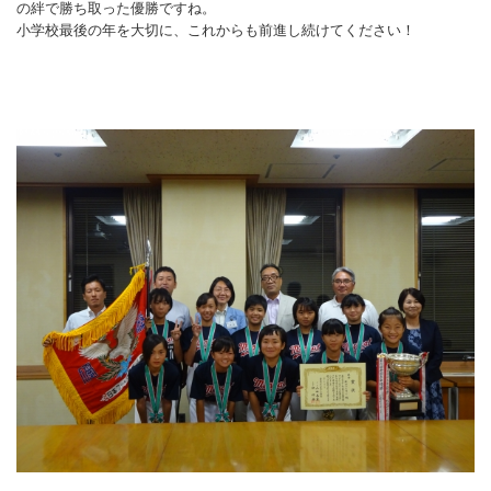
の絆で勝ち取った優勝ですね。
マーチング
小学校最後の年を大切に、これからも前進し続けてください！
ラグビー
陸上
弓道
水泳
器械体操
ウエイトリフティ
レスリング
トレーニング
その他