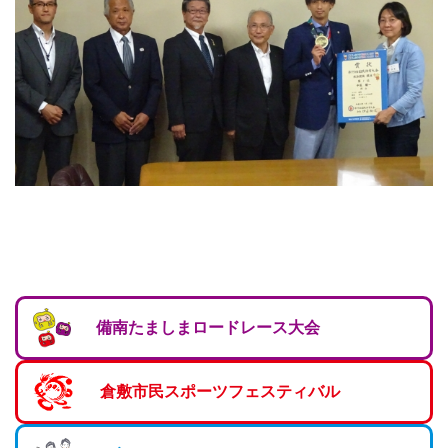
マーチング
ラグビー
陸上
弓道
水泳
器械体操
ウエイトリフティ
レスリング
備南たましまロードレース大会
トレーニング
その他
倉敷市民スポーツフェスティバル