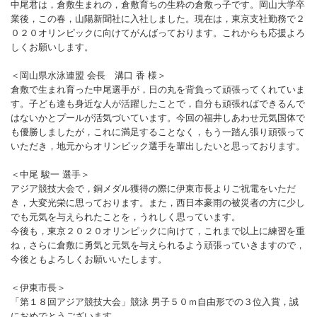
中尾君は，倉敷生まれの，倉敷育ちの生粋の倉敷っ子です。岡山大学卒
バウンドテニス
ソフトテニス（軟
ソフトバレー
業後，この春，山陽新聞社に入社しました。現在は，東京支社勤務で２
水泳
氷上・雪上
水島ふれあいセン
体育館
水島ふれあいセン
体育館
ハンドボール
パワースポーツ
０２０オリンピックに向けてがんばっております。これからも応援よろ
スカッシュ
しくお願いします。
ウエイトリフティ
測定会
倉敷武道館
水泳場・プール
倉敷武道館
水泳場・プール
サッカー
山岳・登山・ウォー
＜岡山県水泳連盟 会長 溝口 香 様＞
トレーニング
その他
水島武道館
弓道場
水島武道館
弓道場
フットサル
ング
倉敷で生まれ育った中尾選手が，日の丸を背負って頑張ってくれていま
す。子ども達も身近な人が活躍したことで，自分も頑張ればできるんで
児島武道館
剣道場
児島武道館
剣道場
ドッジボール
はないかとプールが活気づいています。今回の福井しあわせ元気国体で
も優勝しましたが，これに満足することなく，もう一踏ん張り頑張って
陸上競技
柔道場
酒津公園
柔道場
バトントワリング
いただき，地元からオリンピック選手を輩出したいと思っております。
フィットネス・健
空手道場
粒浦球技場
空手道場
新体操
＜中尾 駿一 選手＞
アジア競技大会で，銅メダル獲得の際に伊東市長よりご祝電をいただ
トレーニング
相撲場
粒江球技場
相撲場
健康体操
き，大変光栄に思っております。また，西日本豪雨の被災者の方に少し
でも元気を与えられたことを，うれしく思っています。
自転車
トレーニング室
倉敷市グラウンド
トレーニング室
剣道
今後も，東京２０２０オリンピックに向けて，これまで以上に練習を重
ね，さらに倉敷に勇気と元気を与えられるよう頑張っていきますので，
ニュースポーツ
多目的ホール
多目的ホール
柔道
今後ともよろしくお願いいたします。
その他
会議室・研修室 
会議室・研修室 
空手道
＜伊東市長＞
「第１８回アジア競技大会」競泳 男子５０ｍ自由形での３位入賞，誠
遊具広場
遊具広場
合気道
におめでとうございます。