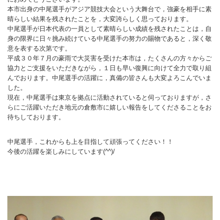
本市出身の中尾選手がアジア競技大会という大舞台で，強豪を相手に素
ランニングコース
ランニングコース
少林寺拳法
晴らしい結果を残されたことを，大変誇らしく思っております。
中尾選手が日本代表の一員として素晴らしい成績を残されたことは，自
古武道
身の限界に日々挑み続けている中尾選手の努力の賜物であると，深く敬
意を表する次第です。
太極拳
平成３０年７月の豪雨で大災害を受けた本市は，たくさんの方々からご
協力とご支援をいただきながら，１日も早い復興に向けて全力で取り組
相撲
んでおります。中尾選手の活躍に，真備の皆さんも大変よろこんでいま
した。
ヨガ
現在，中尾選手は東京を拠点に活動されていると伺っておりますが，さ
らにご活躍いただき地元の倉敷市に嬉しい報告をしてくださることをお
エアロビクス
待ちしております。
インディアカ
中尾選手，これからも上を目指して頑張ってください！！
ソフトバレー
今後の活躍を楽しみにしています(^^)/
グラウンドゴルフ
ゲートボール
アーチェリー