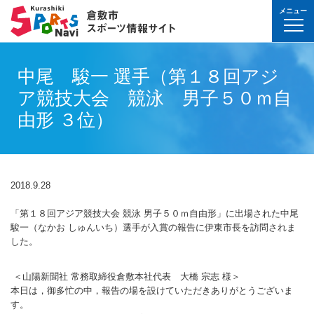
メニュー
球技(屋内）
球技（屋外）
体操・ダンス
武道・格闘技
射的スポーツ
水泳・プール
氷上・雪上スポー
パワースポーツ
山岳・登山・ウォ
球技(屋内)
球技(屋外)
体操・ダンス
武道・格闘技
射的スポーツ
地域
対象
曜日
カテゴリ
時間帯
種目など
地域
対象
種目
施設名
施設分類
種目
施設
分類
種目
条件を選んで
検索
中尾 駿一 選手（第１８回アジ
球技(屋内）
球技(屋内)
ボウリング
ゲートボール
体操・新体操
ボクシング
弓道
水泳
フィギュア・スピ
ウエイトリフティ
山岳・登山・ハイ
バウンドテニス
テニス
バトントワリング
剣道
アーチェリー
幼児
月
教室
午前
フィットネス・健
幼児
倉敷運動公園
サッカー・ラグビ
倉敷運動公園
サッカー・ラグビ
テニス
ア競技大会 競泳 男子５０ｍ自
真備
真備
ドッジボール
ゴルフ
トランポリン
レスリング
アーチェリー
水球
アイスホッケー
パワーリフティン
オリエンテーリン
卓球
硬式野球
新体操
柔道
弓道
地域
小学生
火
イベント
午後
ヨガ・ピラティス
小学生
水島緑地福田公園
野球場
水島緑地福田公園
野球場
バウンドテニス
球技（屋外）
球技(屋外)
由形 ３位）
ハンドボール
サッカー
エアロビクス
柔道
スポーツ吹き矢
アーティスティッ
スキー
ロッククライミン
バドミントン
軟式野球
健康体操
空手道
おとな
水
夜
球技(屋内)
中学生
倉敷体育館
軟式野球場
倉敷体育館
軟式野球場
硬式野球
体操・ダンス
体操・ダンス
バレーボール
フットサル
バトントワリング
空手道
飛込
ウォーキング
バスケットボール
ソフトボール
ヨガ
合気道
玉島
玉島
親子
木
球技(屋外)
おとな
水島中央公園
テニスコート
水島中央公園
テニスコート
軟式野球
真備
2018.9.28
ソフトバレーボー
ラグビー
社交ダンス
剣道
バレーボール
サッカー
エアロビクス
少林寺拳法
武道・格闘技
武道・格闘技
金
陸上
水島体育館
ウエイトリフティ
水島体育館
ウエイトリフティ
ソフトボール
「第１８回アジア競技大会 競泳 男子５０ｍ自由形」に出場された中尾
バスケットボール
硬式野球
フラダンス
合気道
ハンドボール
グラウンドゴルフ
器械体操
古武道
土
水泳
中山公園
陸上競技場
中山公園
陸上競技場
卓球
駿一（なかお しゅんいち）選手が入賞の報告に伊東市長を訪問されま
射的スポーツ
射的スポーツ
した。
卓球
軟式野球
チアリーディング
古武道・杖道
フットサル
ゲートボール
太極拳
玉島
日
ダンス
真備総合公園
サッカー・ラグビ
真備総合公園
サッカー・ラグビ
バドミントン
水泳・プール
バドミントン
ソフトボール
少林寺拳法
ドッジボール
ラグビー
相撲
＜山陽新聞社 常務取締役倉敷本社代表 大橋 宗志 様＞
マーチング
祝日
体操・運動あそび
玉島の森
多目的広場
玉島の森
多目的広場
バスケットボール
その他(市外)
その他(市外)
本日は，御多忙の中，報告の場を設けていただきありがとうございま
インディアカ
テニス（硬式）
太極拳
インディアカ
レスリング
す。
陸上
氷上・雪上スポーツ
月〜金
武道
屋内水泳センター
グラウンド・ゴル
屋内水泳センター
グラウンド・ゴル
バレーボール