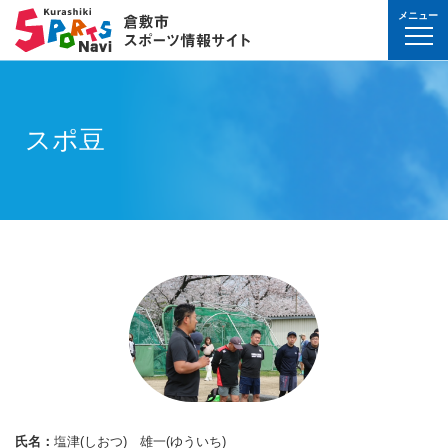
メニュー
球技(屋内）
球技（屋外）
体操・ダンス
武道・格闘技
射的スポーツ
水泳・プール
氷上・雪上スポー
パワースポーツ
山岳・登山・ウォ
球技(屋内)
球技(屋外)
体操・ダンス
武道・格闘技
射的スポーツ
地域
対象
曜日
カテゴリ
時間帯
種目など
地域
対象
種目
施設名
施設分類
種目
施設
分類
種目
条件を選んで
検索
球技(屋内）
球技(屋内)
ボウリング
ゲートボール
体操・新体操
ボクシング
弓道
水泳
フィギュア・スピ
ウエイトリフティ
山岳・登山・ハイ
バウンドテニス
テニス
バトントワリング
剣道
アーチェリー
幼児
月
教室
午前
フィットネス・健
幼児
倉敷運動公園
サッカー・ラグビ
倉敷運動公園
サッカー・ラグビ
テニス
スポ豆
真備
真備
ドッジボール
ゴルフ
トランポリン
レスリング
アーチェリー
水球
アイスホッケー
パワーリフティン
オリエンテーリン
卓球
硬式野球
新体操
柔道
弓道
地域
小学生
火
イベント
午後
ヨガ・ピラティス
小学生
水島緑地福田公園
野球場
水島緑地福田公園
野球場
バウンドテニス
球技（屋外）
球技(屋外)
ハンドボール
サッカー
エアロビクス
柔道
スポーツ吹き矢
アーティスティッ
スキー
ロッククライミン
バドミントン
軟式野球
健康体操
空手道
おとな
水
夜
球技(屋内)
中学生
倉敷体育館
軟式野球場
倉敷体育館
軟式野球場
硬式野球
体操・ダンス
体操・ダンス
バレーボール
フットサル
バトントワリング
空手道
飛込
ウォーキング
バスケットボール
ソフトボール
ヨガ
合気道
玉島
玉島
親子
木
球技(屋外)
おとな
水島中央公園
テニスコート
水島中央公園
テニスコート
軟式野球
真備
ソフトバレーボー
ラグビー
社交ダンス
剣道
バレーボール
サッカー
エアロビクス
少林寺拳法
武道・格闘技
武道・格闘技
金
陸上
水島体育館
ウエイトリフティ
水島体育館
ウエイトリフティ
ソフトボール
バスケットボール
硬式野球
フラダンス
合気道
ハンドボール
グラウンドゴルフ
器械体操
古武道
土
水泳
中山公園
陸上競技場
中山公園
陸上競技場
卓球
射的スポーツ
射的スポーツ
卓球
軟式野球
チアリーディング
古武道・杖道
フットサル
ゲートボール
太極拳
玉島
日
ダンス
真備総合公園
サッカー・ラグビ
真備総合公園
サッカー・ラグビ
バドミントン
水泳・プール
バドミントン
ソフトボール
少林寺拳法
ドッジボール
ラグビー
相撲
マーチング
祝日
体操・運動あそび
玉島の森
多目的広場
玉島の森
多目的広場
バスケットボール
その他(市外)
その他(市外)
インディアカ
テニス（硬式）
太極拳
インディアカ
レスリング
陸上
氷上・雪上スポーツ
月〜金
武道
屋内水泳センター
グラウンド・ゴル
屋内水泳センター
グラウンド・ゴル
バレーボール
氏名：
塩津(しおつ) 雄一(ゆういち)