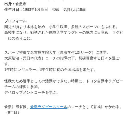
出身：
倉敷市
バウンドテニス
ソフトテニス（軟
ソフトバレー
水泳
氷上・雪上
水島ふれあいセン
体育館
水島ふれあいセン
体育館
ハンドボール
生年月日：
1983年10月8日 40歳 気持ちは18歳
パワースポーツ
スカッシュ
ウエイトリフティ
測定会
倉敷武道館
水泳場・プール
倉敷武道館
水泳場・プール
サッカー
プロフィール
園児の頃より水泳を始め、小学生以降、多種のスポーツにもふれる。
山岳・登山・ウォー
トレーニング
その他
水島武道館
弓道場
水島武道館
弓道場
フットサル
高校生になり、勧誘された体験入学でラグビーの魅力に目覚め、ラグビ
ング
ーにのめりこむ。
児島武道館
剣道場
児島武道館
剣道場
ドッジボール
スポーツ推薦で名古屋学院大学（東海学生1部リーグ）に進学。
陸上競技
柔道場
酒津公園
柔道場
バトントワリング
大原勝治（元日本代表）コーチの指導の下、切磋琢磨する日々を過ご
す。
フィットネス・健
空手道場
粒浦球技場
空手道場
新体操
1年時にレギュラー、3年生時に初の全国出場を果たす。
トレーニング
相撲場
粒江球技場
相撲場
健康体操
怪我のため選手としての活動ができない時期に、トヨタ自動車ラグビー
チームの練習に参加。
自転車
トレーニング室
倉敷市グラウンド
トレーニング室
剣道
デベロップメントコーチを学ぶ。
ニュースポーツ
多目的ホール
多目的ホール
柔道
倉敷に帰省後、
倉敷ラグビースクール
のコーチとして育成にかかわる。
その他
会議室・研修室 
会議室・研修室 
空手道
（9年目）
遊具広場
遊具広場
合気道