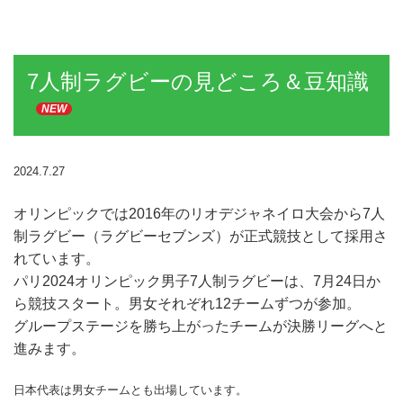
ランニングコース
ランニングコース
少林寺拳法
古武道
7人制ラグビーの見どころ＆豆知識
太極拳
NEW
相撲
ヨガ
2024.7.27
エアロビクス
オリンピックでは2016年のリオデジャネイロ大会から7人
制ラグビー（ラグビーセブンズ）が正式競技として採用さ
インディアカ
れています。
ソフトバレー
パリ2024オリンピック男子7人制ラグビーは、7月24日か
ら競技スタート。男女それぞれ12チームずつが参加。
グラウンドゴルフ
グループステージを勝ち上がったチームが決勝リーグへと
ゲートボール
進みます。
アーチェリー
日本代表は男女チームとも出場しています。