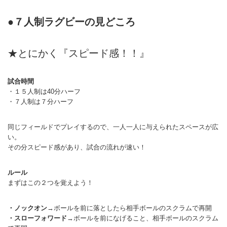
マーチング
●７人制ラグビーの見どころ
ラグビー
陸上
★とにかく『スピード感！！』
弓道
試合時間
水泳
・１５人制は40分ハーフ
・７人制は７分ハーフ
器械体操
同じフィールドでプレイするので、一人一人に与えられたスペースが広
ウエイトリフティ
い。
その分スピード感があり、試合の流れが速い！
レスリング
トレーニング
ルール
まずはこの２つを覚えよう！
その他
・ノックオン
→ボールを前に落としたら相手ボールのスクラムで再開
・スローフォワード
→ボールを前になげること、相手ボールのスクラム