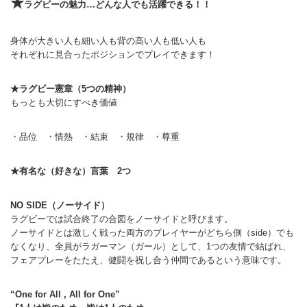
★
ラグビーの魅力…どんな人でも活躍できる！！
身体が大きい人も細い人も背の高い人も低い人も
それぞれに見合ったポジションでプレイできます！
★ラグビー憲章（5つの精神）
もっとも大切にすべき価値
・品位 ・情熱 ・結束 ・規律 ・尊重
★有名な（好きな）言葉 2つ
NO SIDE（ノーサイド）
ラグビーでは試合終了の合図をノーサイドと呼びます。
ノーサイドとは激しく戦った両方のプレイヤーがどちら側（side）でも
なくなり、全員がラガーマン（ガール）として、1つの友情で結ばれ、
フェアプレーをたたえ、健闘を祝し合う仲間であるという意味です。
“One for All , All for One”