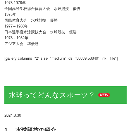
1975.1976年
ランニングコース
ランニングコース
少林寺拳法
全国高等学校総合体育大会 水球競技 優勝
1975年
古武道
国民体育大会 水球競技 優勝
1977～1980年
太極拳
日本選手権水泳競技大会 水球競技 優勝
1978．1982年
相撲
アジア大会 準優勝
ヨガ
[gallery columns="2" size="medium" ids="58839,58840" link="file"]
エアロビクス
インディアカ
ソフトバレー
水球ってどんなスポーツ？
NEW
グラウンドゴルフ
ゲートボール
2024.8.30
アーチェリー
1. 水球競技の紹介