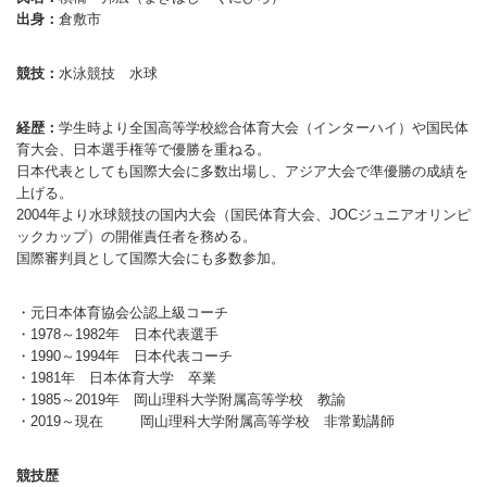
出身：
倉敷市
バウンドテニス
ソフトテニス（軟
ソフトバレー
水泳
氷上・雪上
水島ふれあいセン
体育館
水島ふれあいセン
体育館
ハンドボール
パワースポーツ
スカッシュ
競技：
水泳競技 水球
ウエイトリフティ
測定会
倉敷武道館
水泳場・プール
倉敷武道館
水泳場・プール
サッカー
山岳・登山・ウォー
トレーニング
その他
水島武道館
弓道場
水島武道館
弓道場
フットサル
経歴：
学生時より全国高等学校総合体育大会（インターハイ）や国民体
ング
育大会、日本選手権等で優勝を重ねる。
児島武道館
剣道場
児島武道館
剣道場
ドッジボール
日本代表としても国際大会に多数出場し、アジア大会で準優勝の成績を
上げる。
陸上競技
柔道場
酒津公園
柔道場
バトントワリング
2004年より水球競技の国内大会（国民体育大会、JOCジュニアオリンピ
ックカップ）の開催責任者を務める。
フィットネス・健
空手道場
粒浦球技場
空手道場
新体操
国際審判員として国際大会にも多数参加。
トレーニング
相撲場
粒江球技場
相撲場
健康体操
・元日本体育協会公認上級コーチ
・1978～1982年 日本代表選手
自転車
トレーニング室
倉敷市グラウンド
トレーニング室
剣道
・1990～1994年 日本代表コーチ
・1981年 日本体育大学 卒業
ニュースポーツ
多目的ホール
多目的ホール
柔道
・1985～2019年 岡山理科大学附属高等学校 教諭
・2019～現在 岡山理科大学附属高等学校 非常勤講師
その他
会議室・研修室 
会議室・研修室 
空手道
遊具広場
遊具広場
合気道
競技歴