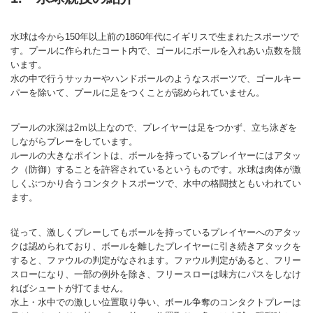
マーチング
水球は今から150年以上前の1860年代にイギリスで生まれたスポーツで
ラグビー
す。プールに作られたコート内で、ゴールにボールを入れあい点数を競
います。
陸上
水の中で行うサッカーやハンドボールのようなスポーツで、ゴールキー
パーを除いて、プールに足をつくことが認められていません。
弓道
水泳
プールの水深は2ｍ以上なので、プレイヤーは足をつかず、立ち泳ぎを
しながらプレーをしています。
器械体操
ルールの大きなポイントは、ボールを持っているプレイヤーにはアタッ
ク（防御）することを許容されているというものです。水球は肉体が激
ウエイトリフティ
しくぶつかり合うコンタクトスポーツで、水中の格闘技ともいわれてい
ます。
レスリング
従って、激しくプレーしてもボールを持っているプレイヤーへのアタッ
トレーニング
クは認められており、ボールを離したプレイヤーに引き続きアタックを
すると、ファウルの判定がなされます。ファウル判定があると、フリー
その他
スローになり、一部の例外を除き、フリースローは味方にパスをしなけ
ればシュートが打てません。
水上・水中での激しい位置取り争い、ボール争奪のコンタクトプレーは