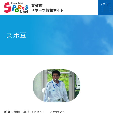
メニュー
球技(屋内）
球技（屋外）
体操・ダンス
武道・格闘技
射的スポーツ
水泳・プール
氷上・雪上スポー
パワースポーツ
山岳・登山・ウォ
球技(屋内)
球技(屋外)
体操・ダンス
武道・格闘技
射的スポーツ
地域
対象
曜日
カテゴリ
時間帯
種目など
地域
対象
種目
施設名
施設分類
種目
施設
分類
種目
条件を選んで
検索
球技(屋内）
球技(屋内)
ボウリング
ゲートボール
体操・新体操
ボクシング
弓道
水泳
フィギュア・スピ
ウエイトリフティ
山岳・登山・ハイ
バウンドテニス
テニス
バトントワリング
剣道
アーチェリー
幼児
月
教室
午前
フィットネス・健
幼児
倉敷運動公園
サッカー・ラグビ
倉敷運動公園
サッカー・ラグビ
テニス
スポ豆
真備
真備
ドッジボール
ゴルフ
トランポリン
レスリング
アーチェリー
水球
アイスホッケー
パワーリフティン
オリエンテーリン
卓球
硬式野球
新体操
柔道
弓道
地域
小学生
火
イベント
午後
ヨガ・ピラティス
小学生
水島緑地福田公園
野球場
水島緑地福田公園
野球場
バウンドテニス
球技（屋外）
球技(屋外)
ハンドボール
サッカー
エアロビクス
柔道
スポーツ吹き矢
アーティスティッ
スキー
ロッククライミン
バドミントン
軟式野球
健康体操
空手道
おとな
水
夜
球技(屋内)
中学生
倉敷体育館
軟式野球場
倉敷体育館
軟式野球場
硬式野球
体操・ダンス
体操・ダンス
バレーボール
フットサル
バトントワリング
空手道
飛込
ウォーキング
バスケットボール
ソフトボール
ヨガ
合気道
玉島
玉島
親子
木
球技(屋外)
おとな
水島中央公園
テニスコート
水島中央公園
テニスコート
軟式野球
真備
ソフトバレーボー
ラグビー
社交ダンス
剣道
バレーボール
サッカー
エアロビクス
少林寺拳法
武道・格闘技
武道・格闘技
金
陸上
水島体育館
ウエイトリフティ
水島体育館
ウエイトリフティ
ソフトボール
バスケットボール
硬式野球
フラダンス
合気道
ハンドボール
グラウンドゴルフ
器械体操
古武道
土
水泳
中山公園
陸上競技場
中山公園
陸上競技場
卓球
射的スポーツ
射的スポーツ
卓球
軟式野球
チアリーディング
古武道・杖道
フットサル
ゲートボール
太極拳
玉島
日
ダンス
真備総合公園
サッカー・ラグビ
真備総合公園
サッカー・ラグビ
バドミントン
水泳・プール
バドミントン
ソフトボール
少林寺拳法
ドッジボール
ラグビー
相撲
マーチング
祝日
体操・運動あそび
玉島の森
多目的広場
玉島の森
多目的広場
バスケットボール
その他(市外)
その他(市外)
インディアカ
テニス（硬式）
太極拳
インディアカ
レスリング
陸上
氷上・雪上スポーツ
月〜金
武道
屋内水泳センター
グラウンド・ゴル
屋内水泳センター
グラウンド・ゴル
バレーボール
氏名：
槇橋 邦広（まきはし くにひろ）