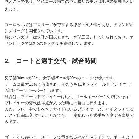
見どころであり、特にゴール前での位置取りの争いは水球の醍醐味とい
。
えます
ヨーロッパではプロリーグが存在するほど大変人気があり、チャンピオ
ンズリーグも開催されています。
特にハンガリーは水球が国技とされ、水球王国として知られており、オ
リンピックでは9つの金メダルを獲得しています。
2. コートと選手交代・試合時間
男子縦30m×横25m、女子縦25m×横20mのコートで戦います。
チームは最大13名で構成され、そのうち11名をフィールドプレイヤー、
2名をゴールキーパーとします。
試合は、フィールドプレイヤーは6人、ゴールキーパー1人で行います。
プレイヤーの交代は得点が入った時には自由に行えます。
また、プレー中でもベンチサイドにいるプレイヤーと、ハイタッチする
ことで自由に交代することができ、一度変わった選手も何度でも出場で
きます。
ゴールから赤いコースロープで示されるのが２ｍラインで、ボールより