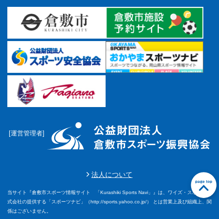
[運営管理者]
法人について
当サイト『倉敷市スポーツ情報サイト 「Kurashiki Sports Navi」』は、ワイズ・スポーツ株
前に戻る
前に戻る
前に戻る
前に戻る
前に戻る
前に戻る
前に戻る
前に戻る
前に戻る
前に戻る
前に戻る
前に戻る
前に戻る
前に戻る
前に戻る
前に戻る
前に戻る
前に戻る
前に戻る
前に戻る
前に戻る
前に戻る
前に戻る
前に戻る
前に戻る
前に戻る
前に戻る
前に戻る
前に戻る
前に戻る
式会社の提供する「スポーツナビ」（http://sports.yahoo.co.jp/） とは営業上及び組織上、関
係はございません。