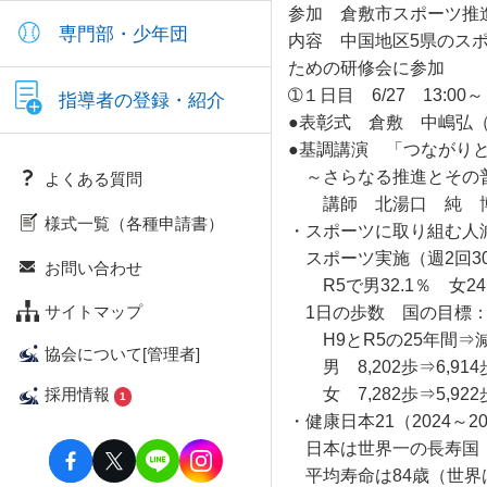
参加 倉敷市スポーツ推
専門部・少年団
内容 中国地区5県のス
ための研修会に参加
➀１日目 6/27 13:00～
指導者の登録・紹介
●表彰式 倉敷 中嶋弘
●基調講演 「つながり
～さらなる推進とその
よくある質問
講師 北湯口 純 
様式一覧（各種申請書）
・スポーツに取り組む人
スポーツ実施（週2回3
お問い合わせ
R5で男32.1％ 女24
サイトマップ
1日の歩数 国の目標：7,
H9とR5の25年間⇒
協会について[管理者]
男 8,202歩⇒6,91
採用情報
女 7,282歩⇒5,92
1
・健康日本21（2024～20
日本は世界一の長寿国
平均寿命は84歳（世界は