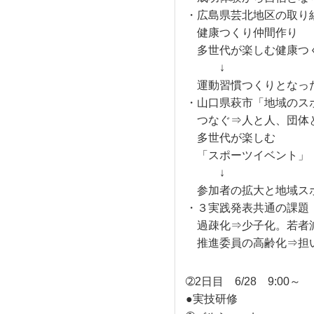
・広島県芸北地区の取り
健康つくり仲間作り
多世代が楽しむ健康つ
↓
運動習慣つくりとなっ
・山口県萩市「地域のス
つなぐ⇒人と人、団体
多世代が楽しむ
「スポーツイベント」
↓
参加者の拡大と地域ス
・３実践発表共通の課題
過疎化⇒少子化。若者
推進委員の高齢化⇒担
➁2日目 6/28 9:00～
●実技研修