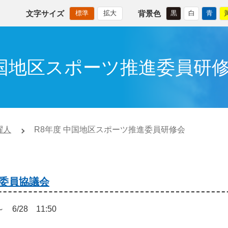
文字サイズ
背景色
標準
拡大
黒
白
青
中国地区スポーツ推進委員研
躍人
R8年度 中国地区スポーツ推進委員研修会
委員協議会
～ 6/28 11:50