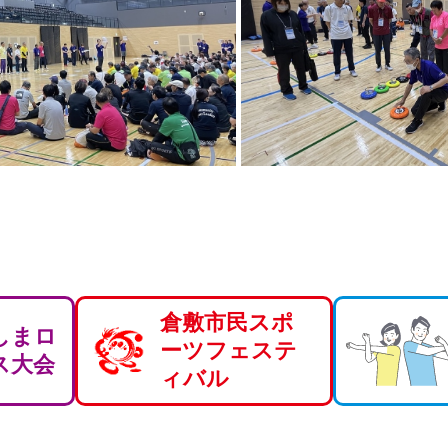
倉敷市民スポ
しまロ
ーツフェステ
ス大会
ィバル