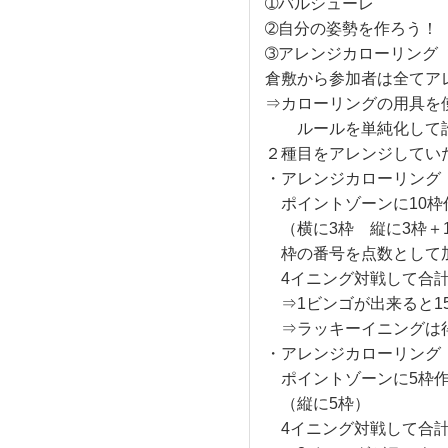
➀バルシューレ
➁自分の姿勢を作ろう！
➂アレンジカローリング
倉敷から参加者は全てア
⇒カローリングの用具を
ルールを単純化して誰
２種目をアレンジしてい
・アレンジカローリング
ポイントゾーンに10枠
（横に3枠 縦に3枠＋
枠の番号を点数として
4イニング対戦して合計
⇒1ビンゴが出来ると1
⇒ラッキーイニングは得
・アレンジカローリング
ポイントゾーンに5枠作
（縦に5枠）
4イニング対戦して合計