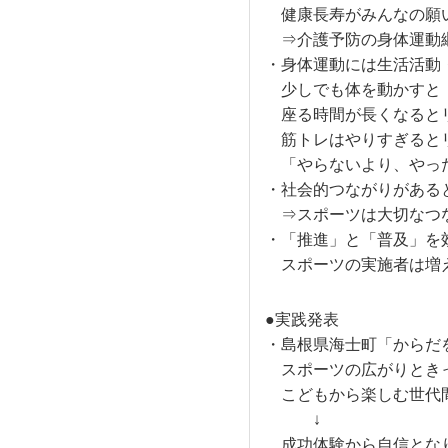
健康長寿がみんなの願
⇒介護予防の身体運動
・身体運動には生活活動
少しでも体を動かすと「
座る時間が長くなると
筋トレはやりすぎると
「やらないより、やった
・社会的つながりがある
⇒スポーツは大切なつ
・「推進」と「普及」を
スポーツの実施者は増え
●実践発表
・島根県海士町「からだ
スポーツの広がりとき
こどもから楽しむ世代
↓
成功体験から自信とな