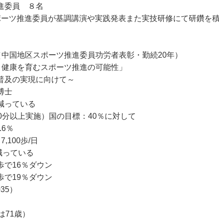
進委員 ８名
ポーツ推進委員が基調講演や実践発表また実技研修にて研鑽を
（中国地区スポーツ推進委員功労者表彰・勤続20年）
と健康を育むスポーツ推進の可能性」
普及の実現に向けて～
博士
減っている
0分以上実施）国の目標：40％に対して
.6％
100歩/日
減っている
4歩で16％ダウン
2歩で19％ダウン
35）
71歳）