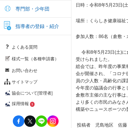
日時：令和8年5月23日(土)1
専門部・少年団
場所：くらしき
指導者の登録・紹介
参加人数：86名（倉敷
よくある質問
令和8年5月23日(土
様式一覧（各種申請書）
受けられました。
総会では、昨年度の事業
お問い合わせ
会が開催され、「コロナ
員の少人数・高齢化の課
サイトマップ
今年度の協議会の行事と
協会について[管理者]
倉敷市主催の主な行事は
より多くの市民のみなさ
採用情報
1
構築やニュースポーツの
投稿者
児島地区 佐藤