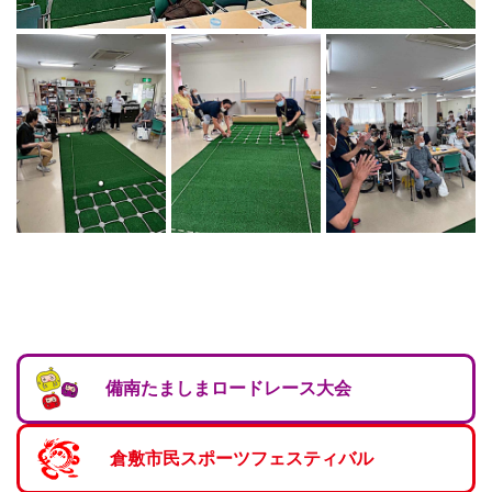
マーチング
ラグビー
陸上
弓道
水泳
器械体操
ウエイトリフティ
レスリング
トレーニング
備南たましまロードレース大会
その他
倉敷市民スポーツフェスティバル