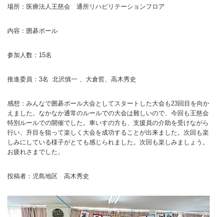
場所：医療法人王慈会 通所リハビリテーションフロア
バウンドテニス
ソフトテニス（軟
ソフトバレー
水泳
氷上・雪上
水島ふれあいセン
体育館
水島ふれあいセン
体育館
ハンドボール
パワースポーツ
スカッシュ
内容：囲碁ボール
ウエイトリフティ
測定会
倉敷武道館
水泳場・プール
倉敷武道館
水泳場・プール
サッカー
山岳・登山・ウォー
トレーニング
その他
水島武道館
弓道場
水島武道館
弓道場
フットサル
参加人数：15名
ング
児島武道館
剣道場
児島武道館
剣道場
ドッジボール
推進委員：3名 北沢慎一 、大倉哲、高木秀史
陸上競技
柔道場
酒津公園
柔道場
バトントワリング
感想：みんなで囲碁ボール大会としてスタートした大会も23回目を向か
フィットネス・健
空手道場
粒浦球技場
空手道場
新体操
えました。なかなか通常のルールでの大会は難しいので、今回も王慈会
特別ルールでの開催でした。車いすの方も、支援員の介助を受けながら
トレーニング
相撲場
粒江球技場
相撲場
健康体操
行い、升目を狙って楽しく大会を成功することが出来ました。次回も楽
しみにしている様子がとても感じられました。次回も楽しみましょう。
自転車
トレーニング室
倉敷市グラウンド
トレーニング室
剣道
お疲れさまでした。
ニュースポーツ
多目的ホール
多目的ホール
柔道
投稿者：児島地区 高木秀史
その他
会議室・研修室 
会議室・研修室 
空手道
遊具広場
遊具広場
合気道