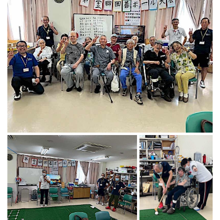
ランニングコース
ランニングコース
少林寺拳法
古武道
太極拳
相撲
ヨガ
エアロビクス
インディアカ
ソフトバレー
グラウンドゴルフ
ゲートボール
アーチェリー