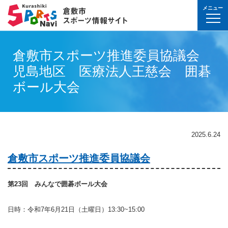
メニュー
球技(屋内）
球技（屋外）
体操・ダンス
武道・格闘技
射的スポーツ
水泳・プール
氷上・雪上スポー
パワースポーツ
山岳・登山・ウォ
球技(屋内)
球技(屋外)
体操・ダンス
武道・格闘技
射的スポーツ
地域
対象
曜日
カテゴリ
時間帯
種目など
地域
対象
種目
施設名
施設分類
種目
施設
分類
種目
条件を選んで
検索
倉敷市スポーツ推進委員協議会
球技(屋内）
球技(屋内)
ボウリング
ゲートボール
体操・新体操
ボクシング
弓道
水泳
フィギュア・スピ
ウエイトリフティ
山岳・登山・ハイ
バウンドテニス
テニス
バトントワリング
剣道
アーチェリー
幼児
月
教室
午前
フィットネス・健
幼児
倉敷運動公園
サッカー・ラグビ
倉敷運動公園
サッカー・ラグビ
テニス
児島地区 医療法人王慈会 囲碁
真備
真備
ドッジボール
ゴルフ
トランポリン
レスリング
アーチェリー
水球
アイスホッケー
パワーリフティン
オリエンテーリン
卓球
硬式野球
新体操
柔道
弓道
地域
小学生
火
イベント
午後
ヨガ・ピラティス
小学生
水島緑地福田公園
野球場
水島緑地福田公園
野球場
バウンドテニス
球技（屋外）
球技(屋外)
ボール大会
ハンドボール
サッカー
エアロビクス
柔道
スポーツ吹き矢
アーティスティッ
スキー
ロッククライミン
バドミントン
軟式野球
健康体操
空手道
おとな
水
夜
球技(屋内)
中学生
倉敷体育館
軟式野球場
倉敷体育館
軟式野球場
硬式野球
体操・ダンス
体操・ダンス
バレーボール
フットサル
バトントワリング
空手道
飛込
ウォーキング
バスケットボール
ソフトボール
ヨガ
合気道
玉島
玉島
親子
木
球技(屋外)
おとな
水島中央公園
テニスコート
水島中央公園
テニスコート
軟式野球
真備
2025.6.24
ソフトバレーボー
ラグビー
社交ダンス
剣道
バレーボール
サッカー
エアロビクス
少林寺拳法
武道・格闘技
武道・格闘技
金
陸上
水島体育館
ウエイトリフティ
水島体育館
ウエイトリフティ
ソフトボール
倉敷市スポーツ推進委員協議会
バスケットボール
硬式野球
フラダンス
合気道
ハンドボール
グラウンドゴルフ
器械体操
古武道
土
水泳
中山公園
陸上競技場
中山公園
陸上競技場
卓球
射的スポーツ
射的スポーツ
卓球
軟式野球
チアリーディング
古武道・杖道
フットサル
ゲートボール
太極拳
玉島
日
ダンス
真備総合公園
サッカー・ラグビ
真備総合公園
サッカー・ラグビ
バドミントン
第23回 みんなで囲碁ボール大会
水泳・プール
バドミントン
ソフトボール
少林寺拳法
ドッジボール
ラグビー
相撲
マーチング
祝日
体操・運動あそび
玉島の森
多目的広場
玉島の森
多目的広場
バスケットボール
日時：令和7年6月21日（土曜日）13:30~15:00
その他(市外)
その他(市外)
インディアカ
テニス（硬式）
太極拳
インディアカ
レスリング
陸上
氷上・雪上スポーツ
月〜金
武道
屋内水泳センター
グラウンド・ゴル
屋内水泳センター
グラウンド・ゴル
バレーボール