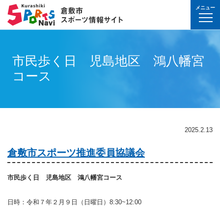
メニュー
球技(屋内）
球技（屋外）
体操・ダンス
武道・格闘技
射的スポーツ
水泳・プール
氷上・雪上スポー
パワースポーツ
山岳・登山・ウォ
球技(屋内)
球技(屋外)
体操・ダンス
武道・格闘技
射的スポーツ
地域
対象
曜日
カテゴリ
時間帯
種目など
地域
対象
種目
施設名
施設分類
種目
施設
分類
種目
条件を選んで
検索
球技(屋内）
球技(屋内)
ボウリング
ゲートボール
体操・新体操
ボクシング
弓道
水泳
フィギュア・スピ
ウエイトリフティ
山岳・登山・ハイ
バウンドテニス
テニス
バトントワリング
剣道
アーチェリー
市民歩く日 児島地区 鴻八幡宮
幼児
月
教室
午前
フィットネス・健
幼児
倉敷運動公園
サッカー・ラグビ
倉敷運動公園
サッカー・ラグビ
テニス
真備
真備
コース
ドッジボール
ゴルフ
トランポリン
レスリング
アーチェリー
水球
アイスホッケー
パワーリフティン
オリエンテーリン
卓球
硬式野球
新体操
柔道
弓道
地域
小学生
火
イベント
午後
ヨガ・ピラティス
小学生
水島緑地福田公園
野球場
水島緑地福田公園
野球場
バウンドテニス
球技（屋外）
球技(屋外)
ハンドボール
サッカー
エアロビクス
柔道
スポーツ吹き矢
アーティスティッ
スキー
ロッククライミン
バドミントン
軟式野球
健康体操
空手道
おとな
水
夜
球技(屋内)
中学生
倉敷体育館
軟式野球場
倉敷体育館
軟式野球場
硬式野球
体操・ダンス
体操・ダンス
バレーボール
フットサル
バトントワリング
空手道
飛込
ウォーキング
バスケットボール
ソフトボール
ヨガ
合気道
玉島
玉島
親子
木
球技(屋外)
おとな
水島中央公園
テニスコート
水島中央公園
テニスコート
軟式野球
真備
2025.2.13
ソフトバレーボー
ラグビー
社交ダンス
剣道
バレーボール
サッカー
エアロビクス
少林寺拳法
武道・格闘技
武道・格闘技
金
陸上
水島体育館
ウエイトリフティ
水島体育館
ウエイトリフティ
ソフトボール
倉敷市スポーツ推進委員協議会
バスケットボール
硬式野球
フラダンス
合気道
ハンドボール
グラウンドゴルフ
器械体操
古武道
土
水泳
中山公園
陸上競技場
中山公園
陸上競技場
卓球
射的スポーツ
射的スポーツ
卓球
軟式野球
チアリーディング
古武道・杖道
フットサル
ゲートボール
太極拳
玉島
日
ダンス
真備総合公園
サッカー・ラグビ
真備総合公園
サッカー・ラグビ
バドミントン
市民歩く日 児島地区 鴻八幡宮コース
水泳・プール
バドミントン
ソフトボール
少林寺拳法
ドッジボール
ラグビー
相撲
マーチング
祝日
体操・運動あそび
玉島の森
多目的広場
玉島の森
多目的広場
バスケットボール
日時：令和７年２月９日（日曜日）8:30~12:00
その他(市外)
その他(市外)
インディアカ
テニス（硬式）
太極拳
インディアカ
レスリング
陸上
氷上・雪上スポーツ
月〜金
武道
屋内水泳センター
グラウンド・ゴル
屋内水泳センター
グラウンド・ゴル
バレーボール