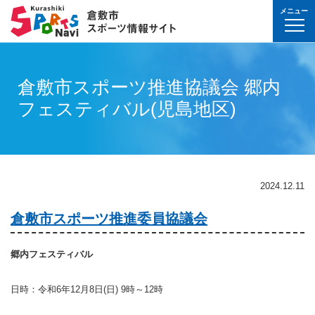
メニュー
球技(屋内）
球技（屋外）
体操・ダンス
武道・格闘技
射的スポーツ
水泳・プール
氷上・雪上スポー
パワースポーツ
山岳・登山・ウォ
球技(屋内)
球技(屋外)
体操・ダンス
武道・格闘技
射的スポーツ
地域
対象
曜日
カテゴリ
時間帯
種目など
地域
対象
種目
施設名
施設分類
種目
施設
分類
種目
条件を選んで
検索
球技(屋内）
球技(屋内)
ボウリング
ゲートボール
体操・新体操
ボクシング
弓道
水泳
フィギュア・スピ
ウエイトリフティ
山岳・登山・ハイ
バウンドテニス
テニス
バトントワリング
剣道
アーチェリー
倉敷市スポーツ推進協議会 郷内
幼児
月
教室
午前
フィットネス・健
幼児
倉敷運動公園
サッカー・ラグビ
倉敷運動公園
サッカー・ラグビ
テニス
真備
真備
フェスティバル(児島地区)
ドッジボール
ゴルフ
トランポリン
レスリング
アーチェリー
水球
アイスホッケー
パワーリフティン
オリエンテーリン
卓球
硬式野球
新体操
柔道
弓道
地域
小学生
火
イベント
午後
ヨガ・ピラティス
小学生
水島緑地福田公園
野球場
水島緑地福田公園
野球場
バウンドテニス
球技（屋外）
球技(屋外)
ハンドボール
サッカー
エアロビクス
柔道
スポーツ吹き矢
アーティスティッ
スキー
ロッククライミン
バドミントン
軟式野球
健康体操
空手道
おとな
水
夜
球技(屋内)
中学生
倉敷体育館
軟式野球場
倉敷体育館
軟式野球場
硬式野球
体操・ダンス
体操・ダンス
バレーボール
フットサル
バトントワリング
空手道
飛込
ウォーキング
バスケットボール
ソフトボール
ヨガ
合気道
玉島
玉島
親子
木
球技(屋外)
おとな
水島中央公園
テニスコート
水島中央公園
テニスコート
軟式野球
真備
2024.12.11
ソフトバレーボー
ラグビー
社交ダンス
剣道
バレーボール
サッカー
エアロビクス
少林寺拳法
武道・格闘技
武道・格闘技
金
陸上
水島体育館
ウエイトリフティ
水島体育館
ウエイトリフティ
ソフトボール
倉敷市スポーツ推進委員協議会
バスケットボール
硬式野球
フラダンス
合気道
ハンドボール
グラウンドゴルフ
器械体操
古武道
土
水泳
中山公園
陸上競技場
中山公園
陸上競技場
卓球
射的スポーツ
射的スポーツ
卓球
軟式野球
チアリーディング
古武道・杖道
フットサル
ゲートボール
太極拳
玉島
日
ダンス
真備総合公園
サッカー・ラグビ
真備総合公園
サッカー・ラグビ
バドミントン
郷内フェスティバル
水泳・プール
バドミントン
ソフトボール
少林寺拳法
ドッジボール
ラグビー
相撲
マーチング
祝日
体操・運動あそび
玉島の森
多目的広場
玉島の森
多目的広場
バスケットボール
日時：令和6年12月8日(日) 9時～12時
その他(市外)
その他(市外)
インディアカ
テニス（硬式）
太極拳
インディアカ
レスリング
陸上
氷上・雪上スポーツ
月〜金
武道
屋内水泳センター
グラウンド・ゴル
屋内水泳センター
グラウンド・ゴル
バレーボール