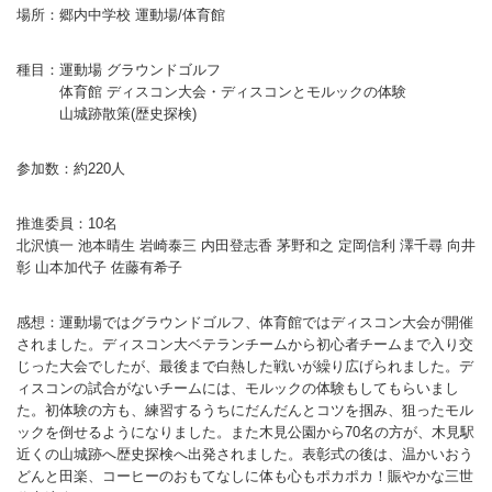
場所：郷内中学校 運動場/体育館
バウンドテニス
ソフトテニス（軟
ソフトバレー
水泳
氷上・雪上
水島ふれあいセン
体育館
水島ふれあいセン
体育館
ハンドボール
パワースポーツ
スカッシュ
種目：運動場 グラウンドゴルフ
ウエイトリフティ
測定会
倉敷武道館
水泳場・プール
倉敷武道館
水泳場・プール
サッカー
体育館 ディスコン大会・ディスコンとモルックの体験
山岳・登山・ウォー
山城跡散策(歴史探検)
トレーニング
その他
水島武道館
弓道場
水島武道館
弓道場
フットサル
ング
児島武道館
剣道場
児島武道館
剣道場
ドッジボール
参加数：約220人
陸上競技
柔道場
酒津公園
柔道場
バトントワリング
推進委員：10名
北沢慎一 池本晴生 岩崎泰三 内田登志香 茅野和之 定岡信利 澤千尋 向井
フィットネス・健
空手道場
粒浦球技場
空手道場
新体操
彰 山本加代子 佐藤有希子
トレーニング
相撲場
粒江球技場
相撲場
健康体操
感想：運動場ではグラウンドゴルフ、体育館ではディスコン大会が開催
自転車
トレーニング室
倉敷市グラウンド
トレーニング室
剣道
されました。ディスコン大ベテランチームから初心者チームまで入り交
じった大会でしたが、最後まで白熱した戦いが繰り広げられました。デ
ニュースポーツ
多目的ホール
多目的ホール
柔道
ィスコンの試合がないチームには、モルックの体験もしてもらいまし
た。初体験の方も、練習するうちにだんだんとコツを掴み、狙ったモル
その他
会議室・研修室 
会議室・研修室 
空手道
ックを倒せるようになりました。また木見公園から70名の方が、木見駅
近くの山城跡へ歴史探検へ出発されました。表彰式の後は、温かいおう
遊具広場
遊具広場
合気道
どんと田楽、コーヒーのおもてなしに体も心もポカポカ！賑やかな三世