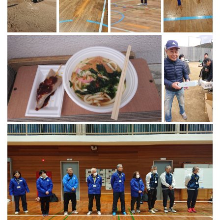
マーチング
ラグビー
陸上
弓道
水泳
器械体操
ウエイトリフティ
レスリング
トレーニング
その他