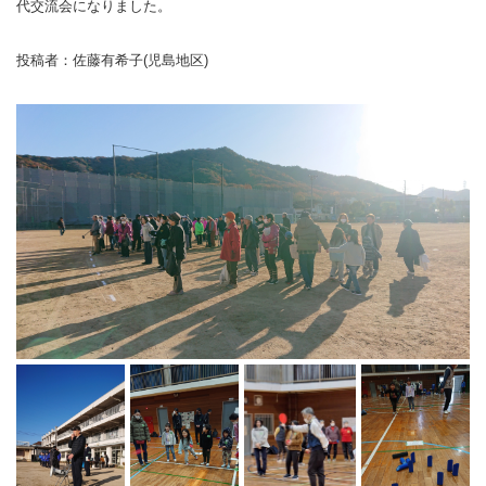
代交流会になりました。
ランニングコース
ランニングコース
少林寺拳法
投稿者：佐藤有希子(児島地区)
古武道
太極拳
相撲
ヨガ
エアロビクス
インディアカ
ソフトバレー
グラウンドゴルフ
ゲートボール
アーチェリー