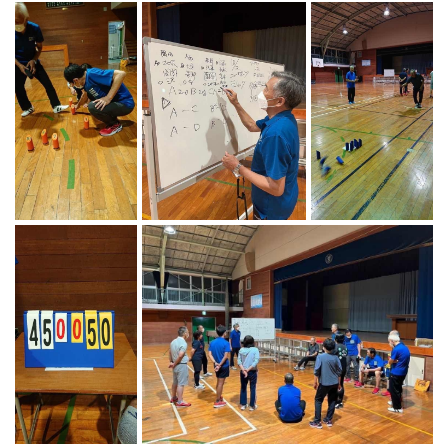
マーチング
ラグビー
陸上
弓道
水泳
器械体操
ウエイトリフティ
レスリング
トレーニング
その他