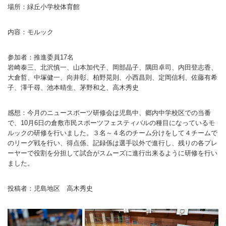
場所：緑丘小学校体育館
バウンドテニス
ソフトテニス（軟
ソフトバレー
水泳
氷上・雪上
水島ふれあいセン
体育館
水島ふれあいセン
体育館
ハンドボール
パワースポーツ
スカッシュ
内容：モルック
ウエイトリフティ
測定会
倉敷武道館
水泳場・プール
倉敷武道館
水泳場・プール
サッカー
山岳・登山・ウォー
トレーニング
その他
水島武道館
弓道場
水島武道館
弓道場
フットサル
参加者：推進委員17名
ング
岩崎泰三、北沢慎一、山本加代子、岡部晶子、隅田卓司、内田登志香、
児島武道館
剣道場
児島武道館
剣道場
ドッジボール
大倉哲、中塚健一、向井彰、柏野晃則、小西昌則、定岡信利、佐藤有希
子、澤千尋、池本晴生、茅野和之、高木秀史
陸上競技
柔道場
酒津公園
柔道場
バトントワリング
感想：今月のニュースポーツ研修会は児島中、郷内中学校区での当番
フィットネス・健
空手道場
粒浦球技場
空手道場
新体操
で、10月6日の倉敷市民スポーツフェスティバルの種目になっているモ
ルックの研修を行いました。３名～４名のチーム分けをして４チームで
トレーニング
相撲場
粒江球技場
相撲場
健康体操
のリーグ戦を行い、得点係、記録係は選手以外で進行し、残りの各プレ
ーヤーで役割を分担して試合がスムーズに進行出来るように研修を行い
自転車
トレーニング室
倉敷市グラウンド
トレーニング室
剣道
ました。
ニュースポーツ
多目的ホール
多目的ホール
柔道
投稿者：児島地区 高木秀史
その他
会議室・研修室 
会議室・研修室 
空手道
遊具広場
遊具広場
合気道