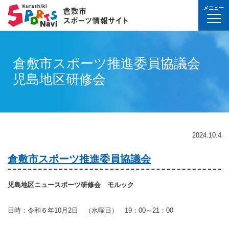
メニュー
球技(屋内）
球技（屋外）
体操・ダンス
武道・格闘技
射的スポーツ
水泳・プール
氷上・雪上スポー
パワースポーツ
山岳・登山・ウォ
球技(屋内)
球技(屋外)
体操・ダンス
武道・格闘技
射的スポーツ
地域
対象
曜日
カテゴリ
時間帯
種目など
地域
対象
種目
施設名
施設分類
種目
施設
分類
種目
条件を選んで
検索
球技(屋内）
球技(屋内)
ボウリング
ゲートボール
体操・新体操
ボクシング
弓道
水泳
フィギュア・スピ
ウエイトリフティ
山岳・登山・ハイ
バウンドテニス
テニス
バトントワリング
剣道
アーチェリー
倉敷市スポーツ推進委員協議会
幼児
月
教室
午前
フィットネス・健
幼児
倉敷運動公園
サッカー・ラグビ
倉敷運動公園
サッカー・ラグビ
テニス
真備
真備
児島地区研修会
ドッジボール
ゴルフ
トランポリン
レスリング
アーチェリー
水球
アイスホッケー
パワーリフティン
オリエンテーリン
卓球
硬式野球
新体操
柔道
弓道
地域
小学生
火
イベント
午後
ヨガ・ピラティス
小学生
水島緑地福田公園
野球場
水島緑地福田公園
野球場
バウンドテニス
球技（屋外）
球技(屋外)
ハンドボール
サッカー
エアロビクス
柔道
スポーツ吹き矢
アーティスティッ
スキー
ロッククライミン
バドミントン
軟式野球
健康体操
空手道
おとな
水
夜
球技(屋内)
中学生
倉敷体育館
軟式野球場
倉敷体育館
軟式野球場
硬式野球
体操・ダンス
体操・ダンス
バレーボール
フットサル
バトントワリング
空手道
飛込
ウォーキング
バスケットボール
ソフトボール
ヨガ
合気道
玉島
玉島
親子
木
球技(屋外)
おとな
水島中央公園
テニスコート
水島中央公園
テニスコート
軟式野球
真備
2024.10.4
ソフトバレーボー
ラグビー
社交ダンス
剣道
バレーボール
サッカー
エアロビクス
少林寺拳法
武道・格闘技
武道・格闘技
金
陸上
水島体育館
ウエイトリフティ
水島体育館
ウエイトリフティ
ソフトボール
倉敷市スポーツ推進委員協議会
バスケットボール
硬式野球
フラダンス
合気道
ハンドボール
グラウンドゴルフ
器械体操
古武道
土
水泳
中山公園
陸上競技場
中山公園
陸上競技場
卓球
射的スポーツ
射的スポーツ
卓球
軟式野球
チアリーディング
古武道・杖道
フットサル
ゲートボール
太極拳
玉島
日
ダンス
真備総合公園
サッカー・ラグビ
真備総合公園
サッカー・ラグビ
バドミントン
児島地区ニュースポーツ研修会 モルック
水泳・プール
バドミントン
ソフトボール
少林寺拳法
ドッジボール
ラグビー
相撲
マーチング
祝日
体操・運動あそび
玉島の森
多目的広場
玉島の森
多目的広場
バスケットボール
日時：令和６年10月2日 （水曜日） 19：00～21：00
その他(市外)
その他(市外)
インディアカ
テニス（硬式）
太極拳
インディアカ
レスリング
陸上
氷上・雪上スポーツ
月〜金
武道
屋内水泳センター
グラウンド・ゴル
屋内水泳センター
グラウンド・ゴル
バレーボール