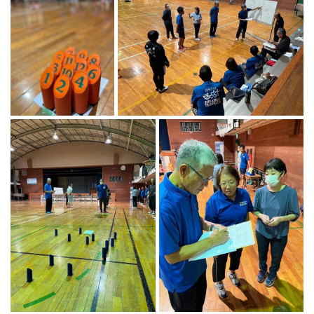
ランニングコース
ランニングコース
少林寺拳法
古武道
太極拳
相撲
ヨガ
エアロビクス
インディアカ
ソフトバレー
グラウンドゴルフ
ゲートボール
アーチェリー