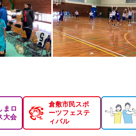
倉敷市民スポ
しまロ
ーツフェステ
ス大会
ィバル