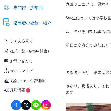
倉敷ジュニアは、男女チ
専門部・少年団
6年生にとっては小学校
指導者の登録・紹介
皆、勝利を目指し試合に
よくある質問
前日に交流会で参加した
様式一覧（各種申請書）
お問い合わせ
サイトマップ
欠場者もあり、結果は残
協会について[管理者]
涙あり、反省あり、それ
採用情報
1
ます。