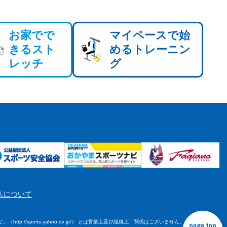
お家でで
マイペースで始
きるスト
めるトレーニン
レッチ
グ
人について
tp://sports.yahoo.co.jp/） とは営業上及び組織上、関係はございません。