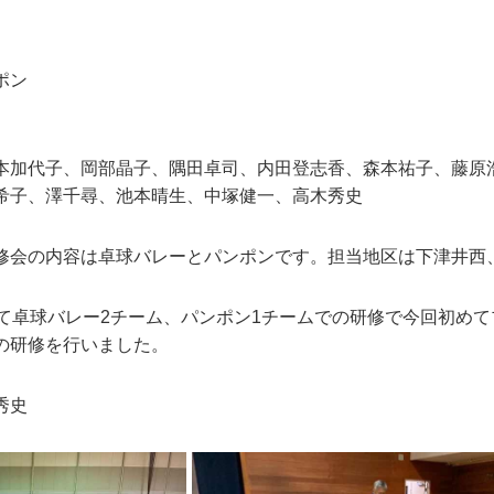
ポン
本加代子、岡部晶子、隅田卓司、内田登志香、森本祐子、藤原
希子、澤千尋、池本晴生、中塚健一、高木秀史
修会の内容は卓球バレーとパンポンです。担当地区は下津井西
して卓球バレー2チーム、パンポン1チームでの研修で今回初め
の研修を行いました。
秀史