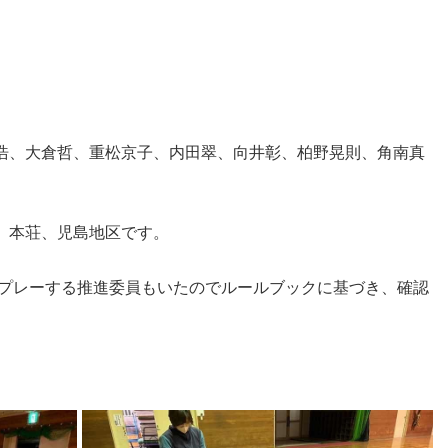
浩、大倉哲、重松京子、内田翠、向井彰、柏野晃則、角南真
、本荘、児島地区です。
てプレーする推進委員もいたのでルールブックに基づき、確認