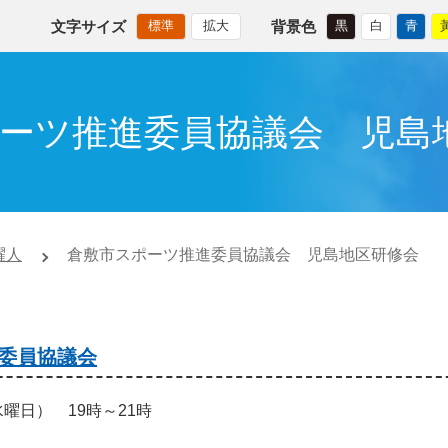
文字サイズ
背景色
標準
拡大
黒
白
青
ーツ推進委員協議会 児島
躍人
倉敷市スポーツ推進委員協議会 児島地区研修会
委員協議会
曜日） 19時～21時