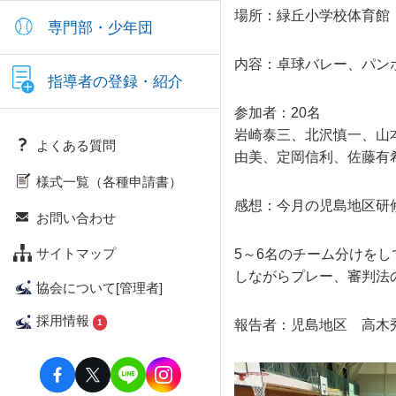
場所：緑丘小学校体育館
専門部・少年団
内容：卓球バレー、パン
指導者の登録・紹介
参加者：20名
岩崎泰三、北沢慎一、山
よくある質問
由美、定岡信利、佐藤有
様式一覧（各種申請書）
感想：今月の児島地区研
お問い合わせ
サイトマップ
5～6名のチーム分けを
しながらプレー、審判法
協会について[管理者]
採用情報
1
報告者：児島地区 高木