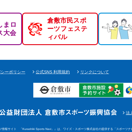
倉敷市民スポ
しまロ
ーツフェステ
ス大会
ィバル
バシーポリシー
公式SNS 利用規約
リンクについて
法
サイト 「Kurashiki Sports Navi」』は、ワイズ・スポーツ株式会社の提供する「スポーツナビ」（ht