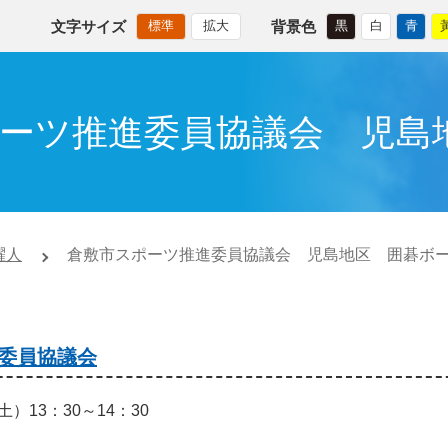
文字サイズ
背景色
標準
拡大
黒
白
青
ポーツ推進委員協議会 児
躍人
倉敷市スポーツ推進委員協議会 児島地区 囲碁
委員協議会
）13：30～14：30