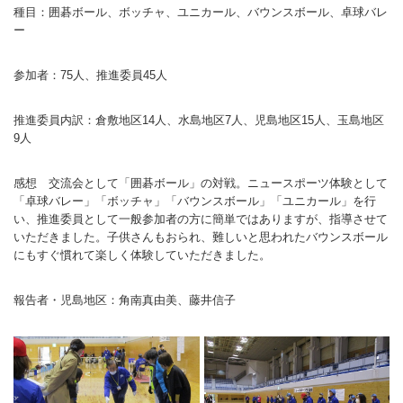
種目：囲碁ボール、ボッチャ、ユニカール、バウンスボール、卓球バレ
バウンドテニス
ソフトテニス（軟
ソフトバレー
水泳
氷上・雪上
水島ふれあいセン
体育館
水島ふれあいセン
体育館
ハンドボール
ー
パワースポーツ
スカッシュ
ウエイトリフティ
測定会
倉敷武道館
水泳場・プール
倉敷武道館
水泳場・プール
サッカー
参加者：75人、推進委員45人
山岳・登山・ウォー
トレーニング
その他
水島武道館
弓道場
水島武道館
弓道場
フットサル
ング
推進委員内訳：倉敷地区14人、水島地区7人、児島地区15人、玉島地区
児島武道館
剣道場
児島武道館
剣道場
ドッジボール
9人
陸上競技
柔道場
酒津公園
柔道場
バトントワリング
感想 交流会として「囲碁ボール」の対戦。ニュースポーツ体験として
「卓球バレー」「ボッチャ」「バウンスボール」「ユニカール」を行
フィットネス・健
空手道場
粒浦球技場
空手道場
新体操
い、推進委員として一般参加者の方に簡単ではありますが、指導させて
いただきました。子供さんもおられ、難しいと思われたバウンスボール
トレーニング
相撲場
粒江球技場
相撲場
健康体操
にもすぐ慣れて楽しく体験していただきました。
自転車
トレーニング室
倉敷市グラウンド
トレーニング室
剣道
報告者・児島地区：角南真由美、藤井信子
ニュースポーツ
多目的ホール
多目的ホール
柔道
その他
会議室・研修室 
会議室・研修室 
空手道
遊具広場
遊具広場
合気道