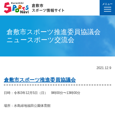
メニュー
球技(屋内）
球技（屋外）
体操・ダンス
武道・格闘技
射的スポーツ
水泳・プール
氷上・雪上スポー
パワースポーツ
山岳・登山・ウォ
球技(屋内)
球技(屋外)
体操・ダンス
武道・格闘技
射的スポーツ
地域
対象
曜日
カテゴリ
時間帯
種目など
地域
対象
種目
施設名
施設分類
種目
施設
分類
種目
条件を選んで
検索
球技(屋内）
球技(屋内)
ボウリング
ゲートボール
体操・新体操
ボクシング
弓道
水泳
フィギュア・スピ
ウエイトリフティ
山岳・登山・ハイ
バウンドテニス
テニス
バトントワリング
剣道
アーチェリー
倉敷市スポーツ推進委員協議会
幼児
月
教室
午前
フィットネス・健
幼児
倉敷運動公園
サッカー・ラグビ
倉敷運動公園
サッカー・ラグビ
テニス
真備
真備
ニュースポーツ交流会
ドッジボール
ゴルフ
トランポリン
レスリング
アーチェリー
水球
アイスホッケー
パワーリフティン
オリエンテーリン
卓球
硬式野球
新体操
柔道
弓道
地域
小学生
火
イベント
午後
ヨガ・ピラティス
小学生
水島緑地福田公園
野球場
水島緑地福田公園
野球場
バウンドテニス
球技（屋外）
球技(屋外)
ハンドボール
サッカー
エアロビクス
柔道
スポーツ吹き矢
アーティスティッ
スキー
ロッククライミン
バドミントン
軟式野球
健康体操
空手道
おとな
水
夜
球技(屋内)
中学生
倉敷体育館
軟式野球場
倉敷体育館
軟式野球場
硬式野球
体操・ダンス
体操・ダンス
バレーボール
フットサル
バトントワリング
空手道
飛込
ウォーキング
バスケットボール
ソフトボール
ヨガ
合気道
玉島
玉島
親子
木
球技(屋外)
おとな
水島中央公園
テニスコート
水島中央公園
テニスコート
軟式野球
真備
2021.12.9
ソフトバレーボー
ラグビー
社交ダンス
剣道
バレーボール
サッカー
エアロビクス
少林寺拳法
武道・格闘技
武道・格闘技
金
陸上
水島体育館
ウエイトリフティ
水島体育館
ウエイトリフティ
ソフトボール
倉敷市スポーツ推進委員協議会
バスケットボール
硬式野球
フラダンス
合気道
ハンドボール
グラウンドゴルフ
器械体操
古武道
土
水泳
中山公園
陸上競技場
中山公園
陸上競技場
卓球
射的スポーツ
射的スポーツ
卓球
軟式野球
チアリーディング
古武道・杖道
フットサル
ゲートボール
太極拳
玉島
日
ダンス
真備総合公園
サッカー・ラグビ
真備総合公園
サッカー・ラグビ
バドミントン
日時：令和3年12月5日（日） 9時00分〜13時00分
水泳・プール
バドミントン
ソフトボール
少林寺拳法
ドッジボール
ラグビー
相撲
マーチング
祝日
体操・運動あそび
玉島の森
多目的広場
玉島の森
多目的広場
バスケットボール
場所：水島緑地福田公園体育館
その他(市外)
その他(市外)
インディアカ
テニス（硬式）
太極拳
インディアカ
レスリング
陸上
氷上・雪上スポーツ
月〜金
武道
屋内水泳センター
グラウンド・ゴル
屋内水泳センター
グラウンド・ゴル
バレーボール