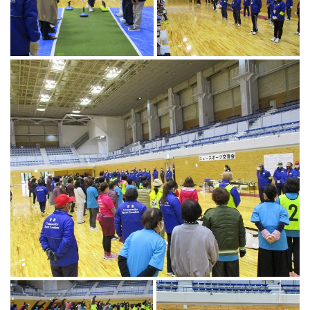
ランニングコース
ランニングコース
少林寺拳法
古武道
太極拳
相撲
ヨガ
エアロビクス
インディアカ
ソフトバレー
グラウンドゴルフ
ゲートボール
アーチェリー