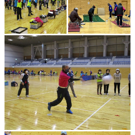
マーチング
ラグビー
陸上
弓道
水泳
器械体操
ウエイトリフティ
レスリング
トレーニング
その他