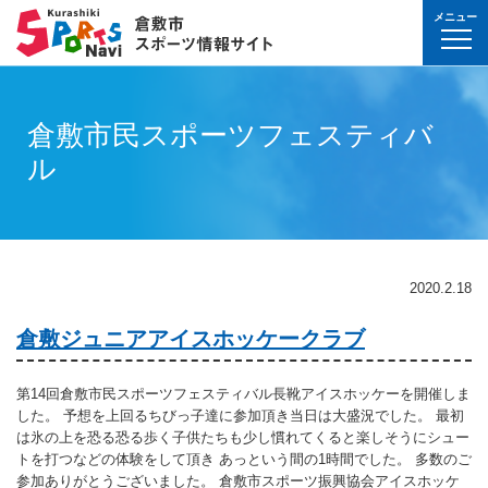
メニュー
球技(屋内）
球技（屋外）
体操・ダンス
武道・格闘技
射的スポーツ
水泳・プール
氷上・雪上スポー
パワースポーツ
山岳・登山・ウォ
球技(屋内)
球技(屋外)
体操・ダンス
武道・格闘技
射的スポーツ
地域
対象
曜日
カテゴリ
時間帯
種目など
地域
対象
種目
施設名
施設分類
種目
施設
分類
種目
条件を選んで
検索
球技(屋内）
球技(屋内)
ボウリング
ゲートボール
体操・新体操
ボクシング
弓道
水泳
フィギュア・スピ
ウエイトリフティ
山岳・登山・ハイ
バウンドテニス
テニス
バトントワリング
剣道
アーチェリー
倉敷市民スポーツフェスティバ
幼児
月
教室
午前
フィットネス・健
幼児
倉敷運動公園
サッカー・ラグビ
倉敷運動公園
サッカー・ラグビ
テニス
真備
真備
ル
ドッジボール
ゴルフ
トランポリン
レスリング
アーチェリー
水球
アイスホッケー
パワーリフティン
オリエンテーリン
卓球
硬式野球
新体操
柔道
弓道
地域
小学生
火
イベント
午後
ヨガ・ピラティス
小学生
水島緑地福田公園
野球場
水島緑地福田公園
野球場
バウンドテニス
球技（屋外）
球技(屋外)
ハンドボール
サッカー
エアロビクス
柔道
スポーツ吹き矢
アーティスティッ
スキー
ロッククライミン
バドミントン
軟式野球
健康体操
空手道
おとな
水
夜
球技(屋内)
中学生
倉敷体育館
軟式野球場
倉敷体育館
軟式野球場
硬式野球
体操・ダンス
体操・ダンス
バレーボール
フットサル
バトントワリング
空手道
飛込
ウォーキング
バスケットボール
ソフトボール
ヨガ
合気道
玉島
玉島
親子
木
球技(屋外)
おとな
水島中央公園
テニスコート
水島中央公園
テニスコート
軟式野球
真備
2020.2.18
ソフトバレーボー
ラグビー
社交ダンス
剣道
バレーボール
サッカー
エアロビクス
少林寺拳法
武道・格闘技
武道・格闘技
金
陸上
水島体育館
ウエイトリフティ
水島体育館
ウエイトリフティ
ソフトボール
倉敷ジュニアアイスホッケークラブ
バスケットボール
硬式野球
フラダンス
合気道
ハンドボール
グラウンドゴルフ
器械体操
古武道
土
水泳
中山公園
陸上競技場
中山公園
陸上競技場
卓球
射的スポーツ
射的スポーツ
卓球
軟式野球
チアリーディング
古武道・杖道
フットサル
ゲートボール
太極拳
玉島
日
ダンス
真備総合公園
サッカー・ラグビ
真備総合公園
サッカー・ラグビ
バドミントン
第14回倉敷市民スポーツフェスティバル長靴アイスホッケーを開催しま
した。 予想を上回るちびっ子達に参加頂き当日は大盛況でした。 最初
水泳・プール
バドミントン
ソフトボール
少林寺拳法
ドッジボール
ラグビー
相撲
マーチング
祝日
体操・運動あそび
玉島の森
多目的広場
玉島の森
多目的広場
バスケットボール
は氷の上を恐る恐る歩く子供たちも少し慣れてくると楽しそうにシュー
その他(市外)
その他(市外)
トを打つなどの体験をして頂き あっという間の1時間でした。 多数のご
インディアカ
テニス（硬式）
太極拳
インディアカ
レスリング
陸上
氷上・雪上スポーツ
月〜金
武道
屋内水泳センター
グラウンド・ゴル
屋内水泳センター
グラウンド・ゴル
バレーボール
参加ありがとうございました。 倉敷市スポーツ振興協会アイスホッケ