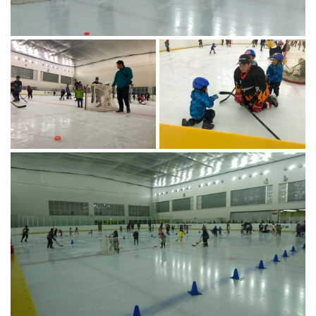
ランニングコース
ランニングコース
少林寺拳法
古武道
太極拳
相撲
ヨガ
エアロビクス
インディアカ
ソフトバレー
グラウンドゴルフ
ゲートボール
アーチェリー