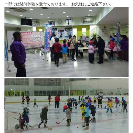
ー部では随時体験を受付ております。 お気軽にご連絡下さい。
バウンドテニス
ソフトテニス（軟
ソフトバレー
水泳
氷上・雪上
水島ふれあいセン
体育館
水島ふれあいセン
体育館
ハンドボール
パワースポーツ
スカッシュ
ウエイトリフティ
測定会
倉敷武道館
水泳場・プール
倉敷武道館
水泳場・プール
サッカー
山岳・登山・ウォー
トレーニング
その他
水島武道館
弓道場
水島武道館
弓道場
フットサル
ング
児島武道館
剣道場
児島武道館
剣道場
ドッジボール
陸上競技
柔道場
酒津公園
柔道場
バトントワリング
フィットネス・健
空手道場
粒浦球技場
空手道場
新体操
トレーニング
相撲場
粒江球技場
相撲場
健康体操
自転車
トレーニング室
倉敷市グラウンド
トレーニング室
剣道
ニュースポーツ
多目的ホール
多目的ホール
柔道
その他
会議室・研修室 
会議室・研修室 
空手道
遊具広場
遊具広場
合気道