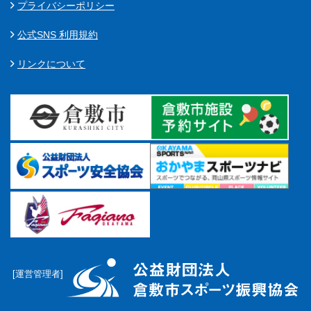
プライバシーポリシー
公式SNS 利用規約
リンクについて
[運営管理者]