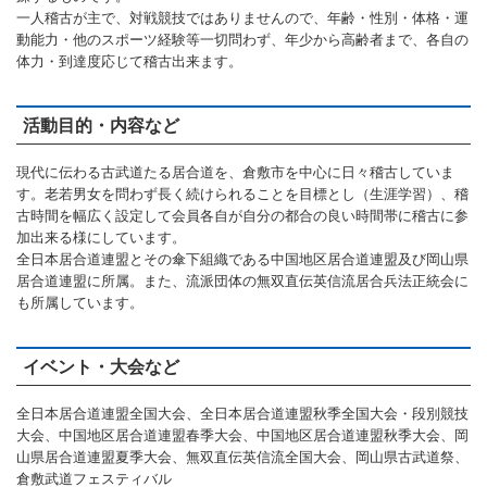
一人稽古が主で、対戦競技ではありませんので、年齢・性別・体格・運
ランニングコース
ランニングコース
少林寺拳法
動能力・他のスポーツ経験等一切問わず、年少から高齢者まで、各自の
体力・到達度応じて稽古出来ます。
古武道
太極拳
活動目的・内容など
相撲
現代に伝わる古武道たる居合道を、倉敷市を中心に日々稽古していま
す。老若男女を問わず長く続けられることを目標とし（生涯学習）、稽
ヨガ
古時間を幅広く設定して会員各自が自分の都合の良い時間帯に稽古に参
加出来る様にしています。
エアロビクス
全日本居合道連盟とその傘下組織である中国地区居合道連盟及び岡山県
居合道連盟に所属。また、流派団体の無双直伝英信流居合兵法正統会に
インディアカ
も所属しています。
ソフトバレー
イベント・大会など
グラウンドゴルフ
全日本居合道連盟全国大会、全日本居合道連盟秋季全国大会・段別競技
ゲートボール
大会、中国地区居合道連盟春季大会、中国地区居合道連盟秋季大会、岡
山県居合道連盟夏季大会、無双直伝英信流全国大会、岡山県古武道祭、
アーチェリー
倉敷武道フェスティバル