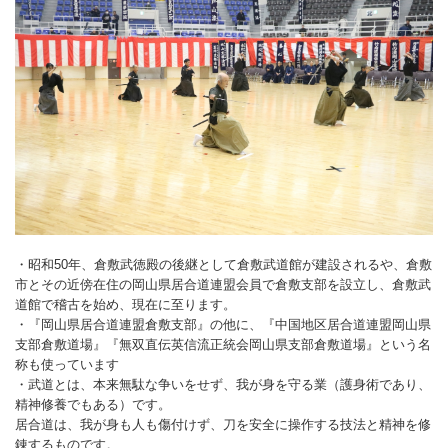
バウンドテニス
ソフトテニス（軟
ソフトバレー
水泳
氷上・雪上
水島ふれあいセン
体育館
水島ふれあいセン
体育館
ハンドボール
パワースポーツ
スカッシュ
ウエイトリフティ
測定会
倉敷武道館
水泳場・プール
倉敷武道館
水泳場・プール
サッカー
山岳・登山・ウォー
トレーニング
その他
水島武道館
弓道場
水島武道館
弓道場
フットサル
ング
児島武道館
剣道場
児島武道館
剣道場
ドッジボール
陸上競技
柔道場
酒津公園
柔道場
バトントワリング
フィットネス・健
空手道場
粒浦球技場
空手道場
新体操
・昭和50年、倉敷武徳殿の後継として倉敷武道館が建設されるや、倉敷
トレーニング
相撲場
粒江球技場
相撲場
健康体操
市とその近傍在住の岡山県居合道連盟会員で倉敷支部を設立し、倉敷武
道館で稽古を始め、現在に至ります。
自転車
トレーニング室
倉敷市グラウンド
トレーニング室
剣道
・『岡山県居合道連盟倉敷支部』の他に、『中国地区居合道連盟岡山県
支部倉敷道場』『無双直伝英信流正統会岡山県支部倉敷道場』という名
ニュースポーツ
多目的ホール
多目的ホール
柔道
称も使っています
・武道とは、本来無駄な争いをせず、我が身を守る業（護身術であり、
その他
会議室・研修室 
会議室・研修室 
空手道
精神修養でもある）です。
居合道は、我が身も人も傷付けず、刀を安全に操作する技法と精神を修
遊具広場
遊具広場
合気道
錬するものです。