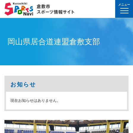
メニュー
球技(屋内）
球技（屋外）
体操・ダンス
武道・格闘技
射的スポーツ
水泳・プール
氷上・雪上スポー
パワースポーツ
山岳・登山・ウォ
球技(屋内)
球技(屋外)
体操・ダンス
武道・格闘技
射的スポーツ
地域
対象
曜日
カテゴリ
時間帯
種目など
地域
対象
種目
施設名
施設分類
種目
施設
分類
種目
条件を選んで
検索
球技(屋内）
球技(屋内)
ボウリング
ゲートボール
体操・新体操
ボクシング
弓道
水泳
フィギュア・スピ
ウエイトリフティ
山岳・登山・ハイ
バウンドテニス
テニス
バトントワリング
剣道
アーチェリー
幼児
月
教室
午前
フィットネス・健
幼児
倉敷運動公園
サッカー・ラグビ
倉敷運動公園
サッカー・ラグビ
テニス
岡山県居合道連盟倉敷支部
真備
真備
ドッジボール
ゴルフ
トランポリン
レスリング
アーチェリー
水球
アイスホッケー
パワーリフティン
オリエンテーリン
卓球
硬式野球
新体操
柔道
弓道
地域
小学生
火
イベント
午後
ヨガ・ピラティス
小学生
水島緑地福田公園
野球場
水島緑地福田公園
野球場
バウンドテニス
球技（屋外）
球技(屋外)
ハンドボール
サッカー
エアロビクス
柔道
スポーツ吹き矢
アーティスティッ
スキー
ロッククライミン
バドミントン
軟式野球
健康体操
空手道
おとな
水
夜
球技(屋内)
中学生
倉敷体育館
軟式野球場
倉敷体育館
軟式野球場
硬式野球
体操・ダンス
体操・ダンス
バレーボール
フットサル
バトントワリング
空手道
飛込
ウォーキング
バスケットボール
ソフトボール
ヨガ
合気道
玉島
玉島
親子
木
球技(屋外)
おとな
水島中央公園
テニスコート
水島中央公園
テニスコート
軟式野球
真備
ソフトバレーボー
ラグビー
社交ダンス
剣道
バレーボール
サッカー
エアロビクス
少林寺拳法
武道・格闘技
武道・格闘技
金
陸上
水島体育館
ウエイトリフティ
水島体育館
ウエイトリフティ
ソフトボール
お知らせ
バスケットボール
硬式野球
フラダンス
合気道
ハンドボール
グラウンドゴルフ
器械体操
古武道
土
水泳
中山公園
陸上競技場
中山公園
陸上競技場
卓球
射的スポーツ
射的スポーツ
現在お知らせはありません。
卓球
軟式野球
チアリーディング
古武道・杖道
フットサル
ゲートボール
太極拳
玉島
日
ダンス
真備総合公園
サッカー・ラグビ
真備総合公園
サッカー・ラグビ
バドミントン
水泳・プール
バドミントン
ソフトボール
少林寺拳法
ドッジボール
ラグビー
相撲
マーチング
祝日
体操・運動あそび
玉島の森
多目的広場
玉島の森
多目的広場
バスケットボール
その他(市外)
その他(市外)
インディアカ
テニス（硬式）
太極拳
インディアカ
レスリング
陸上
氷上・雪上スポーツ
月〜金
武道
屋内水泳センター
グラウンド・ゴル
屋内水泳センター
グラウンド・ゴル
バレーボール