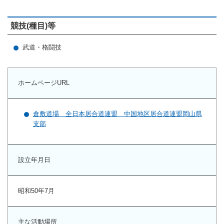
マーチング
競技(種目)等
ラグビー
武道・格闘技
陸上
弓道
ホームページURL
水泳
器械体操
倉敷道場 全日本居合道連盟 中国地区居合道連盟岡山県
支部
ウエイトリフティ
レスリング
設立年月日
トレーニング
その他
昭和50年7月
主な活動場所