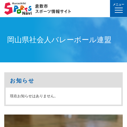
メニュー
球技(屋内）
球技（屋外）
体操・ダンス
武道・格闘技
射的スポーツ
水泳・プール
氷上・雪上スポー
パワースポーツ
山岳・登山・ウォ
球技(屋内)
球技(屋外)
体操・ダンス
武道・格闘技
射的スポーツ
地域
対象
曜日
カテゴリ
時間帯
種目など
地域
対象
種目
施設名
施設分類
種目
施設
分類
種目
条件を選んで
検索
球技(屋内）
球技(屋内)
ボウリング
ゲートボール
体操・新体操
ボクシング
弓道
水泳
フィギュア・スピ
ウエイトリフティ
山岳・登山・ハイ
バウンドテニス
テニス
バトントワリング
剣道
アーチェリー
幼児
月
教室
午前
フィットネス・健
幼児
倉敷運動公園
サッカー・ラグビ
倉敷運動公園
サッカー・ラグビ
テニス
岡山県社会人バレーボール連盟
真備
真備
ドッジボール
ゴルフ
トランポリン
レスリング
アーチェリー
水球
アイスホッケー
パワーリフティン
オリエンテーリン
卓球
硬式野球
新体操
柔道
弓道
地域
小学生
火
イベント
午後
ヨガ・ピラティス
小学生
水島緑地福田公園
野球場
水島緑地福田公園
野球場
バウンドテニス
球技（屋外）
球技(屋外)
ハンドボール
サッカー
エアロビクス
柔道
スポーツ吹き矢
アーティスティッ
スキー
ロッククライミン
バドミントン
軟式野球
健康体操
空手道
おとな
水
夜
球技(屋内)
中学生
倉敷体育館
軟式野球場
倉敷体育館
軟式野球場
硬式野球
体操・ダンス
体操・ダンス
バレーボール
フットサル
バトントワリング
空手道
飛込
ウォーキング
バスケットボール
ソフトボール
ヨガ
合気道
玉島
玉島
親子
木
球技(屋外)
おとな
水島中央公園
テニスコート
水島中央公園
テニスコート
軟式野球
真備
ソフトバレーボー
ラグビー
社交ダンス
剣道
バレーボール
サッカー
エアロビクス
少林寺拳法
武道・格闘技
武道・格闘技
金
陸上
水島体育館
ウエイトリフティ
水島体育館
ウエイトリフティ
ソフトボール
お知らせ
バスケットボール
硬式野球
フラダンス
合気道
ハンドボール
グラウンドゴルフ
器械体操
古武道
土
水泳
中山公園
陸上競技場
中山公園
陸上競技場
卓球
射的スポーツ
射的スポーツ
現在お知らせはありません。
卓球
軟式野球
チアリーディング
古武道・杖道
フットサル
ゲートボール
太極拳
玉島
日
ダンス
真備総合公園
サッカー・ラグビ
真備総合公園
サッカー・ラグビ
バドミントン
水泳・プール
バドミントン
ソフトボール
少林寺拳法
ドッジボール
ラグビー
相撲
マーチング
祝日
体操・運動あそび
玉島の森
多目的広場
玉島の森
多目的広場
バスケットボール
その他(市外)
その他(市外)
インディアカ
テニス（硬式）
太極拳
インディアカ
レスリング
陸上
氷上・雪上スポーツ
月〜金
武道
屋内水泳センター
グラウンド・ゴル
屋内水泳センター
グラウンド・ゴル
バレーボール