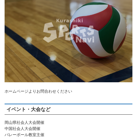
バウンドテニス
ソフトテニス（軟
ソフトバレー
水泳
氷上・雪上
水島ふれあいセン
体育館
水島ふれあいセン
体育館
ハンドボール
パワースポーツ
スカッシュ
ウエイトリフティ
測定会
倉敷武道館
水泳場・プール
倉敷武道館
水泳場・プール
サッカー
山岳・登山・ウォー
トレーニング
その他
水島武道館
弓道場
水島武道館
弓道場
フットサル
ング
児島武道館
剣道場
児島武道館
剣道場
ドッジボール
陸上競技
柔道場
酒津公園
柔道場
バトントワリング
フィットネス・健
空手道場
粒浦球技場
空手道場
新体操
トレーニング
相撲場
粒江球技場
相撲場
健康体操
ホームページよりお問合わせください
自転車
トレーニング室
倉敷市グラウンド
トレーニング室
剣道
ニュースポーツ
多目的ホール
多目的ホール
柔道
イベント・大会など
その他
会議室・研修室 
会議室・研修室 
空手道
岡山県社会人大会開催
中国社会人大会開催
遊具広場
遊具広場
合気道
バレーボール教室主催