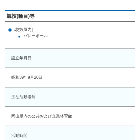
ランニングコース
ランニングコース
少林寺拳法
競技(種目)等
古武道
球技(屋内）
太極拳
バレーボール
相撲
ヨガ
設立年月日
エアロビクス
昭和39年9月20日
インディアカ
ソフトバレー
主な活動場所
グラウンドゴルフ
岡山県内の公共および企業体育館
ゲートボール
アーチェリー
活動時間