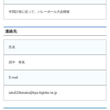
マーチング
年間計画に従って、バレーボール大会開催
ラグビー
陸上
連絡先
弓道
水泳
氏名
器械体操
田中 孝美
ウエイトリフティ
レスリング
E-mail
トレーニング
その他
taka519tanaka@kpa.biglobe.ne.jp