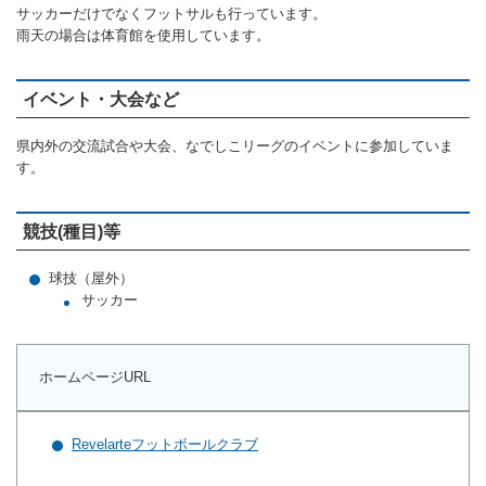
サッカーだけでなくフットサルも行っています。
ランニングコース
ランニングコース
少林寺拳法
雨天の場合は体育館を使用しています。
古武道
イベント・大会など
太極拳
県内外の交流試合や大会、なでしこリーグのイベントに参加していま
相撲
す。
ヨガ
競技(種目)等
エアロビクス
球技（屋外）
インディアカ
サッカー
ソフトバレー
グラウンドゴルフ
ホームページURL
ゲートボール
Revelarteフットボールクラブ
アーチェリー