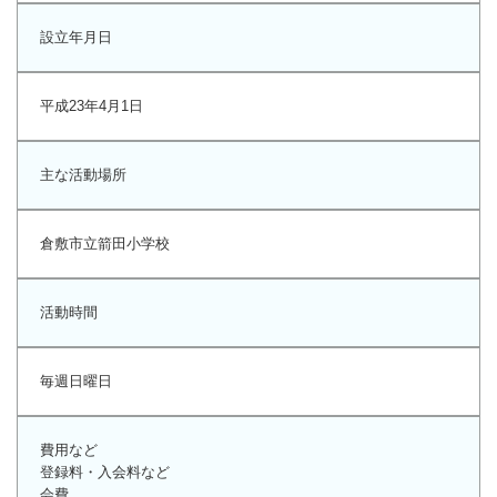
マーチング
設立年月日
ラグビー
平成23年4月1日
陸上
弓道
主な活動場所
水泳
器械体操
倉敷市立箭田小学校
ウエイトリフティ
活動時間
レスリング
トレーニング
毎週日曜日
その他
費用など
登録料・入会料など
会費