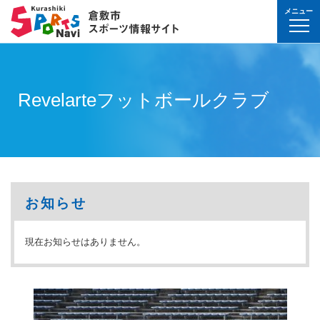
メニュー
球技(屋内）
球技（屋外）
体操・ダンス
武道・格闘技
射的スポーツ
水泳・プール
氷上・雪上スポー
パワースポーツ
山岳・登山・ウォ
球技(屋内)
球技(屋外)
体操・ダンス
武道・格闘技
射的スポーツ
地域
対象
曜日
カテゴリ
時間帯
種目など
地域
対象
種目
施設名
施設分類
種目
施設
分類
種目
条件を選んで
検索
球技(屋内）
球技(屋内)
ボウリング
ゲートボール
体操・新体操
ボクシング
弓道
水泳
フィギュア・スピ
ウエイトリフティ
山岳・登山・ハイ
バウンドテニス
テニス
バトントワリング
剣道
アーチェリー
幼児
月
教室
午前
フィットネス・健
幼児
倉敷運動公園
サッカー・ラグビ
倉敷運動公園
サッカー・ラグビ
テニス
Revelarteフットボールクラブ
真備
真備
ドッジボール
ゴルフ
トランポリン
レスリング
アーチェリー
水球
アイスホッケー
パワーリフティン
オリエンテーリン
卓球
硬式野球
新体操
柔道
弓道
地域
小学生
火
イベント
午後
ヨガ・ピラティス
小学生
水島緑地福田公園
野球場
水島緑地福田公園
野球場
バウンドテニス
球技（屋外）
球技(屋外)
ハンドボール
サッカー
エアロビクス
柔道
スポーツ吹き矢
アーティスティッ
スキー
ロッククライミン
バドミントン
軟式野球
健康体操
空手道
おとな
水
夜
球技(屋内)
中学生
倉敷体育館
軟式野球場
倉敷体育館
軟式野球場
硬式野球
体操・ダンス
体操・ダンス
バレーボール
フットサル
バトントワリング
空手道
飛込
ウォーキング
バスケットボール
ソフトボール
ヨガ
合気道
玉島
玉島
親子
木
球技(屋外)
おとな
水島中央公園
テニスコート
水島中央公園
テニスコート
軟式野球
真備
ソフトバレーボー
ラグビー
社交ダンス
剣道
バレーボール
サッカー
エアロビクス
少林寺拳法
武道・格闘技
武道・格闘技
金
陸上
水島体育館
ウエイトリフティ
水島体育館
ウエイトリフティ
ソフトボール
お知らせ
バスケットボール
硬式野球
フラダンス
合気道
ハンドボール
グラウンドゴルフ
器械体操
古武道
土
水泳
中山公園
陸上競技場
中山公園
陸上競技場
卓球
射的スポーツ
射的スポーツ
現在お知らせはありません。
卓球
軟式野球
チアリーディング
古武道・杖道
フットサル
ゲートボール
太極拳
玉島
日
ダンス
真備総合公園
サッカー・ラグビ
真備総合公園
サッカー・ラグビ
バドミントン
水泳・プール
バドミントン
ソフトボール
少林寺拳法
ドッジボール
ラグビー
相撲
マーチング
祝日
体操・運動あそび
玉島の森
多目的広場
玉島の森
多目的広場
バスケットボール
その他(市外)
その他(市外)
インディアカ
テニス（硬式）
太極拳
インディアカ
レスリング
陸上
氷上・雪上スポーツ
月〜金
武道
屋内水泳センター
グラウンド・ゴル
屋内水泳センター
グラウンド・ゴル
バレーボール