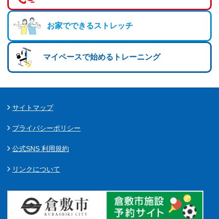
お家でできるストレッチ
マイペースで始めるトレーニング
サイトマップ
プライバシーポリシー
公式SNS 利用規約
リンクについて