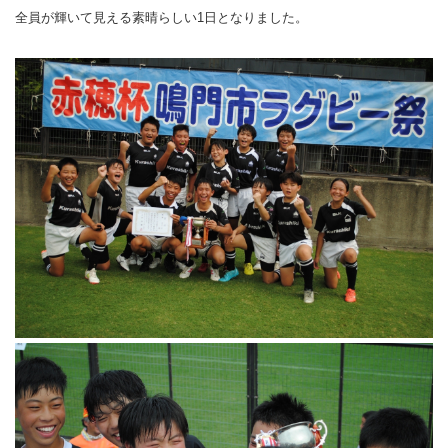
全員が輝いて見える素晴らしい1日となりました。
バウンドテニス
ソフトテニス（軟
ソフトバレー
水泳
氷上・雪上
水島ふれあいセン
体育館
水島ふれあいセン
体育館
ハンドボール
パワースポーツ
スカッシュ
ウエイトリフティ
測定会
倉敷武道館
水泳場・プール
倉敷武道館
水泳場・プール
サッカー
山岳・登山・ウォー
トレーニング
その他
水島武道館
弓道場
水島武道館
弓道場
フットサル
ング
児島武道館
剣道場
児島武道館
剣道場
ドッジボール
陸上競技
柔道場
酒津公園
柔道場
バトントワリング
フィットネス・健
空手道場
粒浦球技場
空手道場
新体操
トレーニング
相撲場
粒江球技場
相撲場
健康体操
自転車
トレーニング室
倉敷市グラウンド
トレーニング室
剣道
ニュースポーツ
多目的ホール
多目的ホール
柔道
その他
会議室・研修室 
会議室・研修室 
空手道
遊具広場
遊具広場
合気道