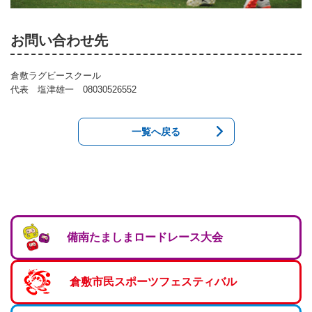
マーチング
お問い合わせ先
ラグビー
陸上
倉敷ラグビースクール
代表 塩津雄一 08030526552
弓道
水泳
一覧へ戻る
器械体操
ウエイトリフティ
レスリング
トレーニング
備南たましまロードレース大会
その他
倉敷市民スポーツフェスティバル