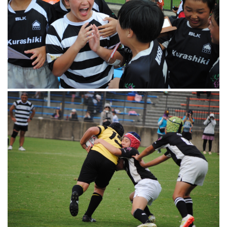
ランニングコース
ランニングコース
少林寺拳法
古武道
太極拳
相撲
ヨガ
エアロビクス
インディアカ
ソフトバレー
グラウンドゴルフ
ゲートボール
アーチェリー