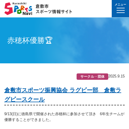
メニュー
球技(屋内）
球技（屋外）
体操・ダンス
武道・格闘技
射的スポーツ
水泳・プール
氷上・雪上スポー
パワースポーツ
山岳・登山・ウォ
球技(屋内)
球技(屋外)
体操・ダンス
武道・格闘技
射的スポーツ
地域
対象
曜日
カテゴリ
時間帯
種目など
地域
対象
種目
施設名
施設分類
種目
施設
分類
種目
条件を選んで
検索
球技(屋内）
球技(屋内)
ボウリング
ゲートボール
体操・新体操
ボクシング
弓道
水泳
フィギュア・スピ
ウエイトリフティ
山岳・登山・ハイ
バウンドテニス
テニス
バトントワリング
剣道
アーチェリー
幼児
月
教室
午前
フィットネス・健
幼児
倉敷運動公園
サッカー・ラグビ
倉敷運動公園
サッカー・ラグビ
テニス
赤穂杯優勝🏆
真備
真備
ドッジボール
ゴルフ
トランポリン
レスリング
アーチェリー
水球
アイスホッケー
パワーリフティン
オリエンテーリン
卓球
硬式野球
新体操
柔道
弓道
地域
小学生
火
イベント
午後
ヨガ・ピラティス
小学生
水島緑地福田公園
野球場
水島緑地福田公園
野球場
バウンドテニス
球技（屋外）
球技(屋外)
ハンドボール
サッカー
エアロビクス
柔道
スポーツ吹き矢
アーティスティッ
スキー
ロッククライミン
バドミントン
軟式野球
健康体操
空手道
おとな
水
夜
球技(屋内)
中学生
倉敷体育館
軟式野球場
倉敷体育館
軟式野球場
硬式野球
体操・ダンス
体操・ダンス
バレーボール
フットサル
バトントワリング
空手道
飛込
ウォーキング
バスケットボール
ソフトボール
ヨガ
合気道
玉島
玉島
親子
木
球技(屋外)
おとな
水島中央公園
テニスコート
水島中央公園
テニスコート
軟式野球
真備
2025.9.15
サークル・団体
ソフトバレーボー
ラグビー
社交ダンス
剣道
バレーボール
サッカー
エアロビクス
少林寺拳法
武道・格闘技
武道・格闘技
金
陸上
水島体育館
ウエイトリフティ
水島体育館
ウエイトリフティ
ソフトボール
バスケットボール
硬式野球
フラダンス
合気道
ハンドボール
グラウンドゴルフ
器械体操
古武道
倉敷市スポーツ振興協会 ラグビー部 倉敷ラ
土
水泳
中山公園
陸上競技場
中山公園
陸上競技場
卓球
射的スポーツ
射的スポーツ
グビースクール
卓球
軟式野球
チアリーディング
古武道・杖道
フットサル
ゲートボール
太極拳
玉島
日
ダンス
真備総合公園
サッカー・ラグビ
真備総合公園
サッカー・ラグビ
バドミントン
水泳・プール
バドミントン
ソフトボール
少林寺拳法
ドッジボール
ラグビー
相撲
9/13(日)に徳島県で開催された赤穂杯に参加させて頂き 6年生チームが
マーチング
祝日
体操・運動あそび
玉島の森
多目的広場
玉島の森
多目的広場
バスケットボール
その他(市外)
その他(市外)
優勝することができました。
インディアカ
テニス（硬式）
太極拳
インディアカ
レスリング
陸上
氷上・雪上スポーツ
月〜金
武道
屋内水泳センター
グラウンド・ゴル
屋内水泳センター
グラウンド・ゴル
バレーボール