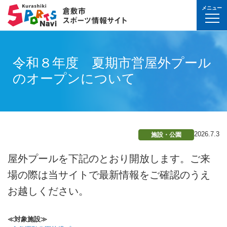
メニュー
球技(屋内）
球技（屋外）
体操・ダンス
武道・格闘技
射的スポーツ
水泳・プール
氷上・雪上スポー
パワースポーツ
山岳・登山・ウォ
球技(屋内)
球技(屋外)
体操・ダンス
武道・格闘技
射的スポーツ
地域
対象
曜日
カテゴリ
時間帯
種目など
地域
対象
種目
施設名
施設分類
種目
施設
分類
種目
条件を選んで
検索
球技(屋内）
球技(屋内)
ボウリング
ゲートボール
体操・新体操
ボクシング
弓道
水泳
フィギュア・スピ
ウエイトリフティ
山岳・登山・ハイ
バウンドテニス
テニス
バトントワリング
剣道
アーチェリー
令和８年度 夏期市営屋外プール
幼児
月
教室
午前
フィットネス・健
幼児
倉敷運動公園
サッカー・ラグビ
倉敷運動公園
サッカー・ラグビ
テニス
真備
真備
のオープンについて
ドッジボール
ゴルフ
トランポリン
レスリング
アーチェリー
水球
アイスホッケー
パワーリフティン
オリエンテーリン
卓球
硬式野球
新体操
柔道
弓道
地域
小学生
火
イベント
午後
ヨガ・ピラティス
小学生
水島緑地福田公園
野球場
水島緑地福田公園
野球場
バウンドテニス
球技（屋外）
球技(屋外)
ハンドボール
サッカー
エアロビクス
柔道
スポーツ吹き矢
アーティスティッ
スキー
ロッククライミン
バドミントン
軟式野球
健康体操
空手道
おとな
水
夜
球技(屋内)
中学生
倉敷体育館
軟式野球場
倉敷体育館
軟式野球場
硬式野球
体操・ダンス
体操・ダンス
バレーボール
フットサル
バトントワリング
空手道
飛込
ウォーキング
バスケットボール
ソフトボール
ヨガ
合気道
玉島
玉島
親子
木
球技(屋外)
おとな
水島中央公園
テニスコート
水島中央公園
テニスコート
軟式野球
真備
2026.7.3
施設・公園
ソフトバレーボー
ラグビー
社交ダンス
剣道
バレーボール
サッカー
エアロビクス
少林寺拳法
武道・格闘技
武道・格闘技
金
陸上
水島体育館
ウエイトリフティ
水島体育館
ウエイトリフティ
ソフトボール
バスケットボール
硬式野球
フラダンス
合気道
ハンドボール
グラウンドゴルフ
器械体操
古武道
屋外プールを下記のとおり開放します。ご来
土
水泳
中山公園
陸上競技場
中山公園
陸上競技場
卓球
射的スポーツ
射的スポーツ
場の際は当サイトで最新情報をご確認のうえ
卓球
軟式野球
チアリーディング
古武道・杖道
フットサル
ゲートボール
太極拳
玉島
日
ダンス
真備総合公園
サッカー・ラグビ
真備総合公園
サッカー・ラグビ
バドミントン
お越しください。
水泳・プール
バドミントン
ソフトボール
少林寺拳法
ドッジボール
ラグビー
相撲
マーチング
祝日
体操・運動あそび
玉島の森
多目的広場
玉島の森
多目的広場
バスケットボール
その他(市外)
その他(市外)
インディアカ
テニス（硬式）
太極拳
インディアカ
レスリング
≪対象施設≫
陸上
氷上・雪上スポーツ
月〜金
武道
屋内水泳センター
グラウンド・ゴル
屋内水泳センター
グラウンド・ゴル
バレーボール