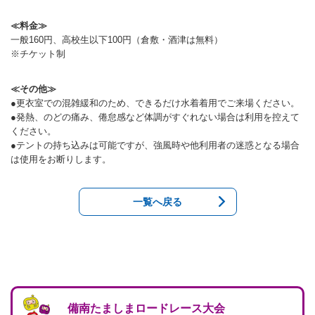
ランニングコース
ランニングコース
少林寺拳法
≪料金≫
一般160円、高校生以下100円（倉敷・酒津は無料）
古武道
※チケット制
太極拳
≪その他≫
相撲
●更衣室での混雑緩和のため、できるだけ水着着用でご来場ください。
●発熱、のどの痛み、倦怠感など体調がすぐれない場合は利用を控えて
ヨガ
ください。
●テントの持ち込みは可能ですが、強風時や他利用者の迷惑となる場合
エアロビクス
は使用をお断りします。
インディアカ
一覧へ戻る
ソフトバレー
グラウンドゴルフ
ゲートボール
アーチェリー
備南たましまロードレース大会