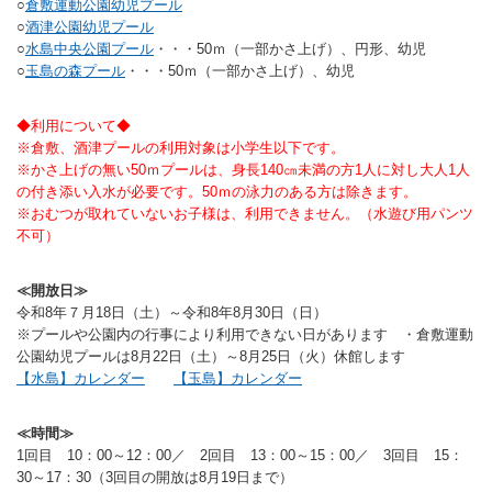
○
倉敷運動公園幼児プール
バウンドテニス
ソフトテニス（軟
ソフトバレー
○
酒津公園幼児プール
水泳
氷上・雪上
水島ふれあいセン
体育館
水島ふれあいセン
体育館
ハンドボール
パワースポーツ
○
水島中央公園プール
・・・50ｍ（一部かさ上げ）、円形、幼児
スカッシュ
○
玉島の森プール
・・・50ｍ（一部かさ上げ）、幼児
ウエイトリフティ
測定会
倉敷武道館
水泳場・プール
倉敷武道館
水泳場・プール
サッカー
山岳・登山・ウォー
トレーニング
その他
水島武道館
弓道場
水島武道館
弓道場
フットサル
◆利用について◆
ング
※倉敷、酒津プールの利用対象は小学生以下です。
児島武道館
剣道場
児島武道館
剣道場
ドッジボール
※かさ上げの無い50ｍプールは、身長140㎝未満の方1人に対し大人1人
の付き添い入水が必要です。50ｍの泳力のある方は除きます。
陸上競技
柔道場
酒津公園
柔道場
バトントワリング
※おむつが取れていないお子様は、利用できません。（水遊び用パンツ
不可）
フィットネス・健
空手道場
粒浦球技場
空手道場
新体操
≪開放日≫
トレーニング
相撲場
粒江球技場
相撲場
健康体操
令和8年７月18日（土）～令和8年8月30日（日）
※プールや公園内の行事により利用できない日があります ・倉敷運動
自転車
トレーニング室
倉敷市グラウンド
トレーニング室
剣道
公園幼児プールは8月22日（土）～8月25日（火）休館します
【水島】カレンダー
【玉島】カレンダー
ニュースポーツ
多目的ホール
多目的ホール
柔道
その他
会議室・研修室 
会議室・研修室 
空手道
≪時間≫
1回目 10：00～12：00／ 2回目 13：00～15：00／ 3回目 15：
遊具広場
遊具広場
合気道
30～17：30（3回目の開放は8月19日まで）