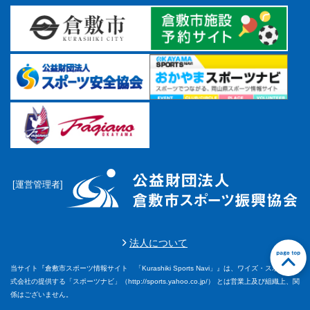
[運営管理者]
法人について
当サイト『倉敷市スポーツ情報サイト 「Kurashiki Sports Navi」』は、ワイズ・スポーツ株
前に戻る
前に戻る
前に戻る
前に戻る
前に戻る
前に戻る
前に戻る
前に戻る
前に戻る
前に戻る
前に戻る
前に戻る
前に戻る
前に戻る
前に戻る
前に戻る
前に戻る
前に戻る
前に戻る
前に戻る
前に戻る
前に戻る
前に戻る
前に戻る
前に戻る
前に戻る
前に戻る
前に戻る
前に戻る
前に戻る
式会社の提供する「スポーツナビ」（http://sports.yahoo.co.jp/） とは営業上及び組織上、関
係はございません。