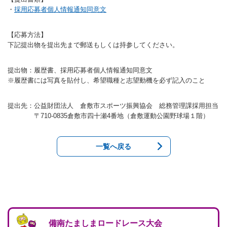
・
採用応募者個人情報通知同意文
バウンドテニス
ソフトテニス（軟
ソフトバレー
水泳
氷上・雪上
水島ふれあいセン
体育館
水島ふれあいセン
体育館
ハンドボール
パワースポーツ
スカッシュ
ウエイトリフティ
【応募方法】
測定会
倉敷武道館
水泳場・プール
倉敷武道館
水泳場・プール
サッカー
下記提出物を提出先まで郵送もしくは持参してください。
山岳・登山・ウォー
トレーニング
その他
水島武道館
弓道場
水島武道館
弓道場
フットサル
ング
提出物：履歴書、採用応募者個人情報通知同意文
児島武道館
剣道場
児島武道館
剣道場
ドッジボール
※履歴書には写真を貼付し、希望職種と志望動機を必ず記入のこと
陸上競技
柔道場
酒津公園
柔道場
バトントワリング
提出先：公益財団法人 倉敷市スポーツ振興協会 総務管理課採用担当
〒710-0835倉敷市四十瀬4番地（倉敷運動公園野球場１階）
フィットネス・健
空手道場
粒浦球技場
空手道場
新体操
トレーニング
相撲場
粒江球技場
相撲場
健康体操
一覧へ戻る
自転車
トレーニング室
倉敷市グラウンド
トレーニング室
剣道
ニュースポーツ
多目的ホール
多目的ホール
柔道
その他
会議室・研修室 
会議室・研修室 
空手道
遊具広場
遊具広場
合気道
備南たましまロードレース大会