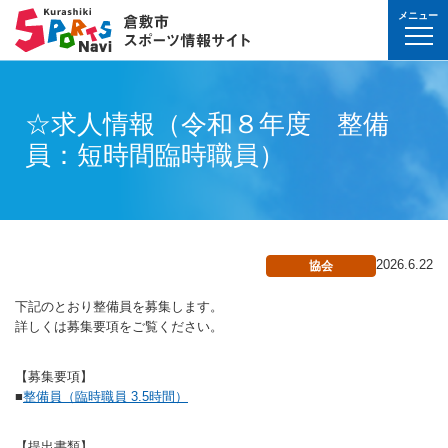
メニュー
球技(屋内）
球技（屋外）
体操・ダンス
武道・格闘技
射的スポーツ
水泳・プール
氷上・雪上スポー
パワースポーツ
山岳・登山・ウォ
球技(屋内)
球技(屋外)
体操・ダンス
武道・格闘技
射的スポーツ
地域
対象
曜日
カテゴリ
時間帯
種目など
地域
対象
種目
施設名
施設分類
種目
施設
分類
種目
条件を選んで
検索
球技(屋内）
球技(屋内)
ボウリング
ゲートボール
体操・新体操
ボクシング
弓道
水泳
フィギュア・スピ
ウエイトリフティ
山岳・登山・ハイ
バウンドテニス
テニス
バトントワリング
剣道
アーチェリー
☆求人情報（令和８年度 整備
幼児
月
教室
午前
フィットネス・健
幼児
倉敷運動公園
サッカー・ラグビ
倉敷運動公園
サッカー・ラグビ
テニス
真備
真備
員：短時間臨時職員）
ドッジボール
ゴルフ
トランポリン
レスリング
アーチェリー
水球
アイスホッケー
パワーリフティン
オリエンテーリン
卓球
硬式野球
新体操
柔道
弓道
地域
小学生
火
イベント
午後
ヨガ・ピラティス
小学生
水島緑地福田公園
野球場
水島緑地福田公園
野球場
バウンドテニス
球技（屋外）
球技(屋外)
ハンドボール
サッカー
エアロビクス
柔道
スポーツ吹き矢
アーティスティッ
スキー
ロッククライミン
バドミントン
軟式野球
健康体操
空手道
おとな
水
夜
球技(屋内)
中学生
倉敷体育館
軟式野球場
倉敷体育館
軟式野球場
硬式野球
体操・ダンス
体操・ダンス
バレーボール
フットサル
バトントワリング
空手道
飛込
ウォーキング
バスケットボール
ソフトボール
ヨガ
合気道
玉島
玉島
親子
木
球技(屋外)
おとな
水島中央公園
テニスコート
水島中央公園
テニスコート
軟式野球
真備
2026.6.22
協会
ソフトバレーボー
ラグビー
社交ダンス
剣道
バレーボール
サッカー
エアロビクス
少林寺拳法
武道・格闘技
武道・格闘技
金
陸上
水島体育館
ウエイトリフティ
水島体育館
ウエイトリフティ
ソフトボール
下記のとおり整備員を募集します。
バスケットボール
硬式野球
フラダンス
合気道
ハンドボール
グラウンドゴルフ
器械体操
古武道
土
水泳
中山公園
陸上競技場
中山公園
陸上競技場
卓球
詳しくは募集要項をご覧ください。
射的スポーツ
射的スポーツ
卓球
軟式野球
チアリーディング
古武道・杖道
フットサル
ゲートボール
太極拳
玉島
日
ダンス
真備総合公園
サッカー・ラグビ
真備総合公園
サッカー・ラグビ
バドミントン
【募集要項】
水泳・プール
バドミントン
ソフトボール
少林寺拳法
ドッジボール
ラグビー
相撲
マーチング
■
整備員（臨時職員 3.5時間）
祝日
体操・運動あそび
玉島の森
多目的広場
玉島の森
多目的広場
バスケットボール
その他(市外)
その他(市外)
インディアカ
テニス（硬式）
太極拳
インディアカ
レスリング
陸上
氷上・雪上スポーツ
月〜金
武道
屋内水泳センター
グラウンド・ゴル
屋内水泳センター
グラウンド・ゴル
バレーボール
【提出書類】