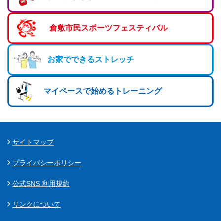
ランニングコース
ランニングコース
少林寺拳法
倉敷市民スポーツフェスティバル
古武道
太極拳
お家でできるストレッチ
相撲
マイペースで始めるトレーニング
ヨガ
エアロビクス
インディアカ
サイトマップ
ソフトバレー
プライバシーポリシー
グラウンドゴルフ
公式SNS 利用規約
ゲートボール
リンクについて
アーチェリー