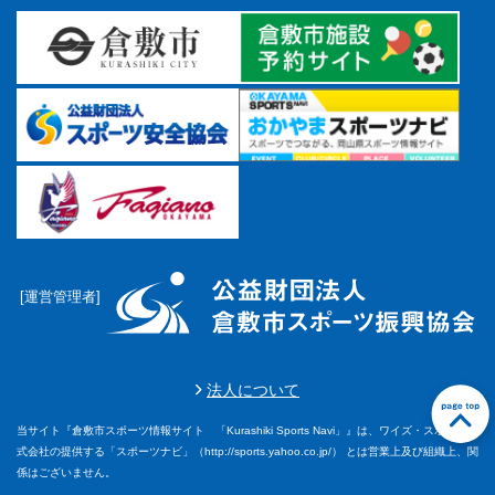
マーチング
ラグビー
陸上
弓道
水泳
器械体操
ウエイトリフティ
[運営管理者]
レスリング
トレーニング
法人について
その他
当サイト『倉敷市スポーツ情報サイト 「Kurashiki Sports Navi」』は、ワイズ・スポーツ株
前に戻る
前に戻る
前に戻る
前に戻る
前に戻る
前に戻る
前に戻る
前に戻る
前に戻る
前に戻る
前に戻る
前に戻る
前に戻る
前に戻る
前に戻る
前に戻る
前に戻る
前に戻る
前に戻る
前に戻る
前に戻る
前に戻る
前に戻る
前に戻る
前に戻る
前に戻る
前に戻る
前に戻る
前に戻る
前に戻る
式会社の提供する「スポーツナビ」（http://sports.yahoo.co.jp/） とは営業上及び組織上、関
係はございません。