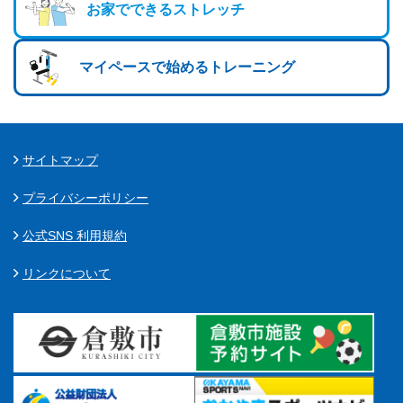
お家でできるストレッチ
ランニングコース
ランニングコース
少林寺拳法
古武道
マイペースで始めるトレーニング
太極拳
相撲
サイトマップ
ヨガ
プライバシーポリシー
エアロビクス
公式SNS 利用規約
インディアカ
リンクについて
ソフトバレー
グラウンドゴルフ
ゲートボール
アーチェリー