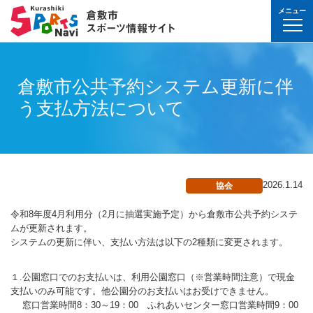
メニュー
球技(屋内）
球技（屋外）
体操・ダンス
武道・格闘技
射的スポーツ
水泳・プール
氷上・雪上スポー
パワースポーツ
山岳・登山・ウォ
球技(屋内)
球技(屋外)
体操・ダンス
武道・格闘技
射的スポーツ
地域
対象
曜日
カテゴリ
時間帯
種目など
地域
対象
種目
施設名
施設分類
種目
施設
分類
種目
条件を選んで
検索
球技(屋内）
球技(屋内)
ボウリング
ゲートボール
体操・新体操
ボクシング
弓道
水泳
フィギュア・スピ
ウエイトリフティ
山岳・登山・ハイ
バウンドテニス
テニス
バトントワリング
剣道
アーチェリー
倉敷市公共予約システム更新に伴
幼児
月
教室
午前
フィットネス・健
幼児
倉敷運動公園
サッカー・ラグビ
倉敷運動公園
サッカー・ラグビ
テニス
真備
真備
う支払方法について
ドッジボール
ゴルフ
トランポリン
レスリング
アーチェリー
水球
アイスホッケー
パワーリフティン
オリエンテーリン
卓球
硬式野球
新体操
柔道
弓道
地域
小学生
火
イベント
午後
ヨガ・ピラティス
小学生
水島緑地福田公園
野球場
水島緑地福田公園
野球場
バウンドテニス
球技（屋外）
球技(屋外)
ハンドボール
サッカー
エアロビクス
柔道
スポーツ吹き矢
アーティスティッ
スキー
ロッククライミン
バドミントン
軟式野球
健康体操
空手道
おとな
水
夜
球技(屋内)
中学生
倉敷体育館
軟式野球場
倉敷体育館
軟式野球場
硬式野球
体操・ダンス
体操・ダンス
バレーボール
フットサル
バトントワリング
空手道
飛込
ウォーキング
バスケットボール
ソフトボール
ヨガ
合気道
玉島
玉島
親子
木
球技(屋外)
おとな
水島中央公園
テニスコート
水島中央公園
テニスコート
軟式野球
真備
2026.1.14
協会
ソフトバレーボー
ラグビー
社交ダンス
剣道
バレーボール
サッカー
エアロビクス
少林寺拳法
武道・格闘技
武道・格闘技
金
陸上
水島体育館
ウエイトリフティ
水島体育館
ウエイトリフティ
ソフトボール
令和8年度4月利用分（2月に抽選実施予定）から倉敷市公共予約システ
バスケットボール
硬式野球
フラダンス
合気道
ハンドボール
グラウンドゴルフ
器械体操
古武道
土
水泳
中山公園
陸上競技場
中山公園
陸上競技場
卓球
ムが更新されます。
射的スポーツ
射的スポーツ
システムの更新に伴い、支払い方法は以下の2種類に変更されます。
卓球
軟式野球
チアリーディング
古武道・杖道
フットサル
ゲートボール
太極拳
玉島
日
ダンス
真備総合公園
サッカー・ラグビ
真備総合公園
サッカー・ラグビ
バドミントン
水泳・プール
バドミントン
ソフトボール
少林寺拳法
ドッジボール
ラグビー
相撲
マーチング
１.公園窓口でのお支払いは、利用公園窓口（※営業時間注意）で現金
祝日
体操・運動あそび
玉島の森
多目的広場
玉島の森
多目的広場
バスケットボール
その他(市外)
その他(市外)
支払いのみ可能です。他公園分のお支払いはお受けできません。
インディアカ
テニス（硬式）
太極拳
インディアカ
レスリング
陸上
窓口営業時間8：30～19：00 ふれあいセンター窓口営業時間9：00
氷上・雪上スポーツ
月〜金
武道
屋内水泳センター
グラウンド・ゴル
屋内水泳センター
グラウンド・ゴル
バレーボール