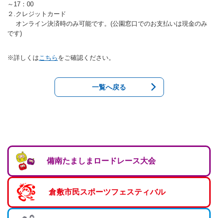
～17：00
バウンドテニス
ソフトテニス（軟
ソフトバレー
水泳
２.クレジットカード
氷上・雪上
水島ふれあいセン
体育館
水島ふれあいセン
体育館
ハンドボール
パワースポーツ
オンライン決済時のみ可能です。(公園窓口でのお支払いは現金のみ
スカッシュ
ウエイトリフティ
です)
測定会
倉敷武道館
水泳場・プール
倉敷武道館
水泳場・プール
サッカー
山岳・登山・ウォー
トレーニング
その他
水島武道館
弓道場
水島武道館
弓道場
フットサル
※詳しくは
こちら
をご確認ください。
ング
児島武道館
剣道場
児島武道館
剣道場
ドッジボール
一覧へ戻る
陸上競技
柔道場
酒津公園
柔道場
バトントワリング
フィットネス・健
空手道場
粒浦球技場
空手道場
新体操
トレーニング
相撲場
粒江球技場
相撲場
健康体操
自転車
トレーニング室
倉敷市グラウンド
トレーニング室
剣道
備南たましまロードレース大会
ニュースポーツ
多目的ホール
多目的ホール
柔道
その他
会議室・研修室 
会議室・研修室 
空手道
倉敷市民スポーツフェスティバル
遊具広場
遊具広場
合気道