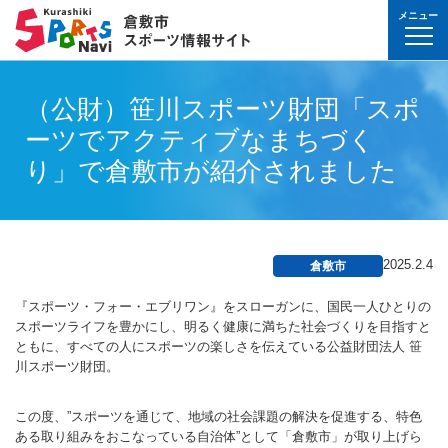
メニュー
球技(屋内）
球技（屋外）
体操・ダンス
武道・格闘技
射的スポーツ
水泳・プール
氷上・雪上スポー
パワースポーツ
山岳・登山・ウォ
球技(屋内)
球技(屋外)
体操・ダンス
武道・格闘技
射的スポーツ
地域
対象
曜日
カテゴリ
時間帯
種目など
地域
対象
種目
施設名
施設分類
種目
施設
分類
種目
条件を選んで
検索
（公財）笹川スポーツ財団「スポ
球技(屋内）
球技(屋内)
ボウリング
ゲートボール
体操・新体操
ボクシング
弓道
水泳
フィギュア・スピ
ウエイトリフティ
山岳・登山・ハイ
バウンドテニス
テニス
バトントワリング
剣道
アーチェリー
幼児
月
教室
午前
フィットネス・健
幼児
倉敷運動公園
サッカー・ラグビ
倉敷運動公園
サッカー・ラグビ
テニス
ーツでアクティブなまちづく
真備
真備
ドッジボール
ゴルフ
トランポリン
レスリング
アーチェリー
水球
アイスホッケー
パワーリフティン
オリエンテーリン
卓球
硬式野球
新体操
柔道
弓道
地域
小学生
火
イベント
午後
ヨガ・ピラティス
小学生
水島緑地福田公園
野球場
水島緑地福田公園
野球場
バウンドテニス
球技（屋外）
球技(屋外)
り」で倉敷市が紹介されました
ハンドボール
サッカー
エアロビクス
柔道
スポーツ吹き矢
アーティスティッ
スキー
ロッククライミン
バドミントン
軟式野球
健康体操
空手道
おとな
水
夜
球技(屋内)
中学生
倉敷体育館
軟式野球場
倉敷体育館
軟式野球場
硬式野球
体操・ダンス
体操・ダンス
バレーボール
フットサル
バトントワリング
空手道
飛込
ウォーキング
バスケットボール
ソフトボール
ヨガ
合気道
玉島
玉島
親子
木
球技(屋外)
おとな
水島中央公園
テニスコート
水島中央公園
テニスコート
軟式野球
真備
2025.2.4
倉敷市
ソフトバレーボー
ラグビー
社交ダンス
剣道
バレーボール
サッカー
エアロビクス
少林寺拳法
武道・格闘技
武道・格闘技
金
陸上
水島体育館
ウエイトリフティ
水島体育館
ウエイトリフティ
ソフトボール
『スポーツ・フォー・エブリワン』をスローガンに、国民一人ひとりの
バスケットボール
硬式野球
フラダンス
合気道
ハンドボール
グラウンドゴルフ
器械体操
古武道
土
水泳
中山公園
陸上競技場
中山公園
陸上競技場
卓球
スポーツライフを豊かにし、明るく健康に満ちた社会づくりを目指すと
射的スポーツ
射的スポーツ
ともに、すべての人にスポーツの楽しさを伝えている公益財団法人 笹
卓球
軟式野球
チアリーディング
古武道・杖道
フットサル
ゲートボール
太極拳
玉島
日
ダンス
真備総合公園
サッカー・ラグビ
真備総合公園
サッカー・ラグビ
バドミントン
川スポーツ財団。
水泳・プール
バドミントン
ソフトボール
少林寺拳法
ドッジボール
ラグビー
相撲
マーチング
祝日
体操・運動あそび
玉島の森
多目的広場
玉島の森
多目的広場
バスケットボール
その他(市外)
その他(市外)
この度、”スポーツを通じて、地域の社会課題の解決を促進する、特色
インディアカ
テニス（硬式）
太極拳
インディアカ
レスリング
陸上
ある取り組みをおこなっている自治体”として「倉敷市」が取り上げら
氷上・雪上スポーツ
月〜金
武道
屋内水泳センター
グラウンド・ゴル
屋内水泳センター
グラウンド・ゴル
バレーボール