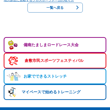
地方創生に貢献するプロスポーツチームの在り方
ランニングコース
ランニングコース
少林寺拳法
一覧へ戻る
古武道
太極拳
相撲
備南たましまロードレース大会
ヨガ
エアロビクス
倉敷市民スポーツフェスティバル
インディアカ
ソフトバレー
お家でできるストレッチ
グラウンドゴルフ
マイペースで始めるトレーニング
ゲートボール
アーチェリー