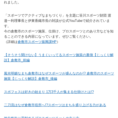
れました。
バウンドテニス
ソフトテニス（軟
ソフトバレー
水泳
氷上・雪上
水島ふれあいセン
体育館
水島ふれあいセン
体育館
ハンドボール
パワースポーツ
「スポーツでアクティブなまちづくり」を主題に笹川スポーツ財団 渡
スカッシュ
ウエイトリフティ
測定会
倉敷武道館
水泳場・プール
倉敷武道館
水泳場・プール
サッカー
邉一利理事長と伊東香織市長の対談が公式YouTubeで紹介されていま
す。
山岳・登山・ウォー
トレーニング
その他
水島武道館
弓道場
水島武道館
弓道場
フットサル
今の倉敷市のスポーツ施策、仕掛け、プロスポーツとのあり方などを知
ング
ることのできる内容になっています。ぜひご覧ください。
児島武道館
剣道場
児島武道館
剣道場
ドッジボール
（詳細は
倉敷市スポーツ振興課HP
）
陸上競技
柔道場
酒津公園
柔道場
バトントワリング
【そうそう聞けない】うまくいってるスポーツ施策の裏側【じっくり解
説】倉敷市_前編
フィットネス・健
空手道場
粒浦球技場
空手道場
新体操
トレーニング
相撲場
粒江球技場
相撲場
健康体操
風光明媚なまち倉敷市はなぜスポーツが盛んなのか!? 倉敷市のスポーツ
施策【じっくり解説】倉敷市_後編
自転車
トレーニング室
倉敷市グラウンド
トレーニング室
剣道
スポフェスは好きの始まり 1万3千人が集まる仕掛けとは!?
ニュースポーツ
多目的ホール
多目的ホール
柔道
その他
会議室・研修室 
会議室・研修室 
空手道
二刀流はなぜ倉敷市役所へ!?スポーツはまちを盛り上げる力がある
遊具広場
遊具広場
合気道