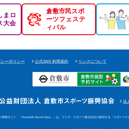
倉敷市民スポ
しまロ
ーツフェステ
ス大会
ィバル
バシーポリシー
公式SNS 利用規約
リンクについて
法
サイト 「Kurashiki Sports Navi」』は、ワイズ・スポーツ株式会社の提供する「スポーツナビ」（ht