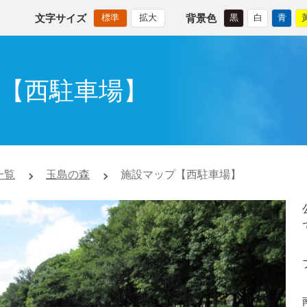
文字サイズ
背景色
標準
拡大
黒
白
青
【西駐車場】
一覧
玉島の森
施設マップ【西駐車場】