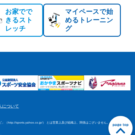
お家でで
マイペースで始
きるスト
めるトレーニン
レッチ
グ
人について
tp://sports.yahoo.co.jp/） とは営業上及び組織上、関係はございません。