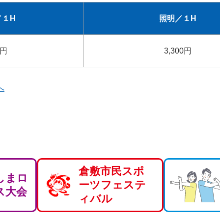
／１H
照明／１H
0円
3,300円
へ
倉敷市民スポ
しまロ
ーツフェステ
ス大会
ィバル