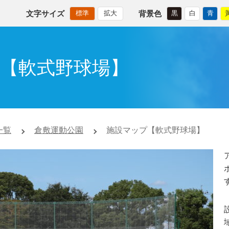
文字サイズ
背景色
標準
拡大
黒
白
青
【軟式野球場】
一覧
倉敷運動公園
施設マップ【軟式野球場】