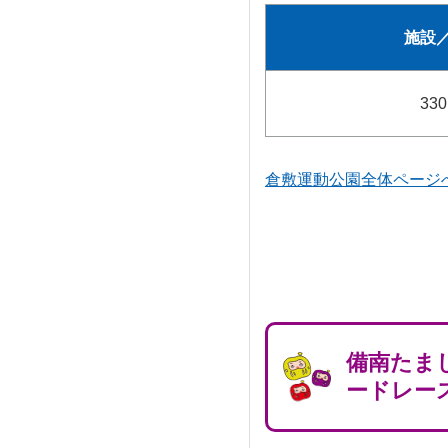
施設
33
倉敷運動公園全体ページ
備南たま
ードレー