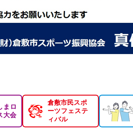
倉敷市民スポ
しまロ
ーツフェステ
ス大会
ィバル