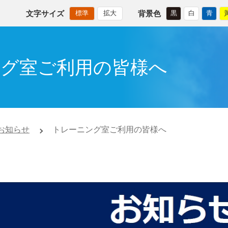
文字サイズ
背景色
標準
拡大
黒
白
青
グ室ご利用の皆様へ
お知らせ
トレーニング室ご利用の皆様へ