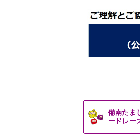
備南たま
ードレー