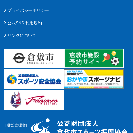
プライバシーポリシー
公式SNS 利用規約
リンクについて
[運営管理者]