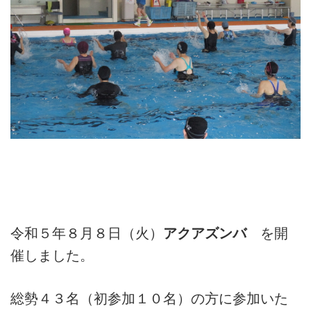
バウンドテニス
ソフトテニス（軟
ソフトバレー
水泳
氷上・雪上
水島ふれあいセン
体育館
水島ふれあいセン
体育館
ハンドボール
パワースポーツ
スカッシュ
ウエイトリフティ
測定会
倉敷武道館
水泳場・プール
倉敷武道館
水泳場・プール
サッカー
山岳・登山・ウォー
トレーニング
その他
水島武道館
弓道場
水島武道館
弓道場
フットサル
ング
児島武道館
剣道場
児島武道館
剣道場
ドッジボール
陸上競技
柔道場
酒津公園
柔道場
バトントワリング
フィットネス・健
空手道場
粒浦球技場
空手道場
新体操
トレーニング
相撲場
粒江球技場
相撲場
健康体操
自転車
トレーニング室
倉敷市グラウンド
トレーニング室
剣道
令和５年８月８日（火）
アクアズンバ
を開
ニュースポーツ
多目的ホール
多目的ホール
柔道
催しました。
その他
会議室・研修室 
会議室・研修室 
空手道
総勢４３名（初参加１０名）の方に参加いた
遊具広場
遊具広場
合気道