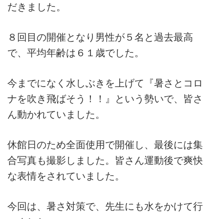
だきました。
ランニングコース
ランニングコース
少林寺拳法
古武道
８回目の開催となり男性が５名と過去最高
で、平均年齢は６１歳でした。
太極拳
相撲
今までになく水しぶきを上げて『暑さとコロ
ヨガ
ナを吹き飛ばそう！！』という勢いで、皆さ
エアロビクス
ん動かれていました。
インディアカ
休館日のため全面使用で開催し、最後には集
ソフトバレー
合写真も撮影しました。皆さん運動後で爽快
グラウンドゴルフ
な表情をされていました。
ゲートボール
今回は、暑さ対策で、先生にも水をかけて行
アーチェリー