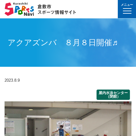
メニュー
球技(屋内）
球技（屋外）
体操・ダンス
武道・格闘技
射的スポーツ
水泳・プール
氷上・雪上スポー
パワースポーツ
山岳・登山・ウォ
球技(屋内)
球技(屋外)
体操・ダンス
武道・格闘技
射的スポーツ
地域
対象
曜日
カテゴリ
時間帯
種目など
地域
対象
種目
施設名
施設分類
種目
施設
分類
種目
条件を選んで
検索
球技(屋内）
球技(屋内)
ボウリング
ゲートボール
体操・新体操
ボクシング
弓道
水泳
フィギュア・スピ
ウエイトリフティ
山岳・登山・ハイ
バウンドテニス
テニス
バトントワリング
剣道
アーチェリー
幼児
月
教室
午前
フィットネス・健
幼児
倉敷運動公園
サッカー・ラグビ
倉敷運動公園
サッカー・ラグビ
テニス
アクアズンバ ８月８日開催♬
真備
真備
ドッジボール
ゴルフ
トランポリン
レスリング
アーチェリー
水球
アイスホッケー
パワーリフティン
オリエンテーリン
卓球
硬式野球
新体操
柔道
弓道
地域
小学生
火
イベント
午後
ヨガ・ピラティス
小学生
水島緑地福田公園
野球場
水島緑地福田公園
野球場
バウンドテニス
球技（屋外）
球技(屋外)
ハンドボール
サッカー
エアロビクス
柔道
スポーツ吹き矢
アーティスティッ
スキー
ロッククライミン
バドミントン
軟式野球
健康体操
空手道
おとな
水
夜
球技(屋内)
中学生
倉敷体育館
軟式野球場
倉敷体育館
軟式野球場
硬式野球
体操・ダンス
体操・ダンス
バレーボール
フットサル
バトントワリング
空手道
飛込
ウォーキング
バスケットボール
ソフトボール
ヨガ
合気道
玉島
玉島
親子
木
球技(屋外)
おとな
水島中央公園
テニスコート
水島中央公園
テニスコート
軟式野球
真備
2023.8.9
ソフトバレーボー
ラグビー
社交ダンス
剣道
バレーボール
サッカー
エアロビクス
少林寺拳法
武道・格闘技
武道・格闘技
金
陸上
水島体育館
ウエイトリフティ
水島体育館
ウエイトリフティ
ソフトボール
屋内水泳センター
バスケットボール
硬式野球
フラダンス
合気道
ハンドボール
グラウンドゴルフ
器械体操
古武道
（閉館）
土
水泳
中山公園
陸上競技場
中山公園
陸上競技場
卓球
射的スポーツ
射的スポーツ
卓球
軟式野球
チアリーディング
古武道・杖道
フットサル
ゲートボール
太極拳
玉島
日
ダンス
真備総合公園
サッカー・ラグビ
真備総合公園
サッカー・ラグビ
バドミントン
水泳・プール
バドミントン
ソフトボール
少林寺拳法
ドッジボール
ラグビー
相撲
マーチング
祝日
体操・運動あそび
玉島の森
多目的広場
玉島の森
多目的広場
バスケットボール
その他(市外)
その他(市外)
インディアカ
テニス（硬式）
太極拳
インディアカ
レスリング
陸上
氷上・雪上スポーツ
月〜金
武道
屋内水泳センター
グラウンド・ゴル
屋内水泳センター
グラウンド・ゴル
バレーボール