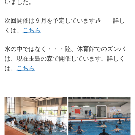
いました。
マーチング
ラグビー
次回開催は９月を予定しています🎶 詳し
くは、
こちら
陸上
弓道
水の中ではなく・・・陸、体育館でのズンバ
水泳
は、現在玉島の森で開催しています。詳しく
器械体操
は、
こち
ら
ウエイトリフティ
レスリング
トレーニング
その他