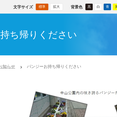
文字サイズ
背景色
標準
拡大
黒
白
青
お持ち帰りください
お知らせ
パンジーお持ち帰りください