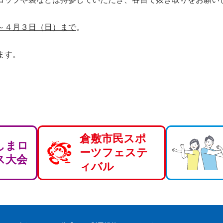
～４月３日（日）まで
。
ます。
倉敷市民スポ
しまロ
ーツフェステ
ス大会
ィバル