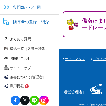
専門部・少年団
備南たま
指導者の登録・紹介
ードレー
よくある質問
様式一覧（各種申請書）
お問い合わせ
サイトマップ
プライ
サイトマップ
協会について[管理者]
採用情報
1
[運営管理者]
当サイト『倉敷市スポーツ情報