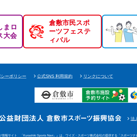
倉敷市民スポ
しまロ
ーツフェステ
ス大会
ィバル
バシーポリシー
公式SNS 利用規約
リンクについて
法
サイト 「Kurashiki Sports Navi」』は、ワイズ・スポーツ株式会社の提供する「スポーツナビ」（ht