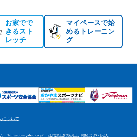
お家でで
マイペースで始
きるスト
めるトレーニン
レッチ
グ
人について
tp://sports.yahoo.co.jp/） とは営業上及び組織上、関係はございません。