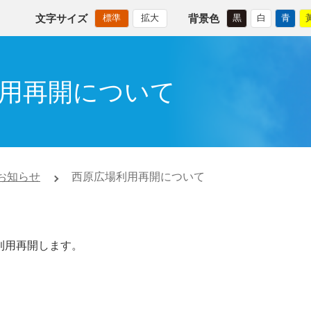
文字サイズ
背景色
標準
拡大
黒
白
青
用再開について
お知らせ
西原広場利用再開について
ら利用再開します。