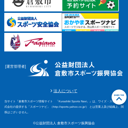
マーチング
ラグビー
陸上
弓道
水泳
器械体操
[運営管理者]
ウエイトリフティ
レスリング
法人について
トレーニング
当サイト『倉敷市スポーツ情報サイト 「Kurashiki Sports Navi」』は、ワイズ・スポーツ株
前に戻る
前に戻る
前に戻る
前に戻る
前に戻る
前に戻る
前に戻る
前に戻る
前に戻る
前に戻る
前に戻る
前に戻る
前に戻る
前に戻る
前に戻る
前に戻る
前に戻る
前に戻る
前に戻る
前に戻る
前に戻る
前に戻る
前に戻る
前に戻る
前に戻る
前に戻る
前に戻る
前に戻る
前に戻る
前に戻る
式会社の提供する「スポーツナビ」（http://sports.yahoo.co.jp/） とは営業上及び組織上、関
その他
係はございません。
©公益財団法人 倉敷市スポーツ振興協会