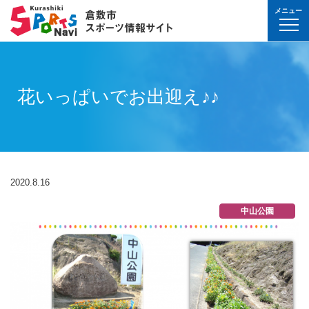
メニュー
球技(屋内）
球技（屋外）
体操・ダンス
武道・格闘技
射的スポーツ
水泳・プール
氷上・雪上スポー
パワースポーツ
山岳・登山・ウォ
球技(屋内)
球技(屋外)
体操・ダンス
武道・格闘技
射的スポーツ
地域
対象
曜日
カテゴリ
時間帯
種目など
地域
対象
種目
施設名
施設分類
種目
施設
分類
種目
条件を選んで
検索
球技(屋内）
球技(屋内)
ボウリング
ゲートボール
体操・新体操
ボクシング
弓道
水泳
フィギュア・スピ
ウエイトリフティ
山岳・登山・ハイ
バウンドテニス
テニス
バトントワリング
剣道
アーチェリー
幼児
月
教室
午前
フィットネス・健
幼児
倉敷運動公園
サッカー・ラグビ
倉敷運動公園
サッカー・ラグビ
テニス
花いっぱいでお出迎え♪♪
真備
真備
ドッジボール
ゴルフ
トランポリン
レスリング
アーチェリー
水球
アイスホッケー
パワーリフティン
オリエンテーリン
卓球
硬式野球
新体操
柔道
弓道
地域
小学生
火
イベント
午後
ヨガ・ピラティス
小学生
水島緑地福田公園
野球場
水島緑地福田公園
野球場
バウンドテニス
球技（屋外）
球技(屋外)
ハンドボール
サッカー
エアロビクス
柔道
スポーツ吹き矢
アーティスティッ
スキー
ロッククライミン
バドミントン
軟式野球
健康体操
空手道
おとな
水
夜
球技(屋内)
中学生
倉敷体育館
軟式野球場
倉敷体育館
軟式野球場
硬式野球
体操・ダンス
体操・ダンス
バレーボール
フットサル
バトントワリング
空手道
飛込
ウォーキング
バスケットボール
ソフトボール
ヨガ
合気道
玉島
玉島
親子
木
球技(屋外)
おとな
水島中央公園
テニスコート
水島中央公園
テニスコート
軟式野球
真備
2020.8.16
ソフトバレーボー
ラグビー
社交ダンス
剣道
バレーボール
サッカー
エアロビクス
少林寺拳法
武道・格闘技
武道・格闘技
金
陸上
水島体育館
ウエイトリフティ
水島体育館
ウエイトリフティ
ソフトボール
中山公園
バスケットボール
硬式野球
フラダンス
合気道
ハンドボール
グラウンドゴルフ
器械体操
古武道
土
水泳
中山公園
陸上競技場
中山公園
陸上競技場
卓球
射的スポーツ
射的スポーツ
卓球
軟式野球
チアリーディング
古武道・杖道
フットサル
ゲートボール
太極拳
玉島
日
ダンス
真備総合公園
サッカー・ラグビ
真備総合公園
サッカー・ラグビ
バドミントン
水泳・プール
バドミントン
ソフトボール
少林寺拳法
ドッジボール
ラグビー
相撲
マーチング
祝日
体操・運動あそび
玉島の森
多目的広場
玉島の森
多目的広場
バスケットボール
その他(市外)
その他(市外)
インディアカ
テニス（硬式）
太極拳
インディアカ
レスリング
陸上
氷上・雪上スポーツ
月〜金
武道
屋内水泳センター
グラウンド・ゴル
屋内水泳センター
グラウンド・ゴル
バレーボール