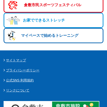
倉敷市民スポーツフェスティバル
ランニングコース
ランニングコース
少林寺拳法
古武道
お家でできるストレッチ
太極拳
相撲
マイペースで始めるトレーニング
ヨガ
エアロビクス
サイトマップ
インディアカ
プライバシーポリシー
ソフトバレー
公式SNS 利用規約
グラウンドゴルフ
リンクについて
ゲートボール
アーチェリー