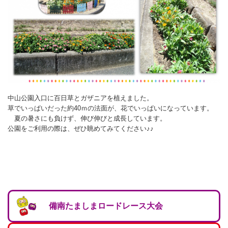
バウンドテニス
ソフトテニス（軟
ソフトバレー
水泳
氷上・雪上
水島ふれあいセン
体育館
水島ふれあいセン
体育館
ハンドボール
パワースポーツ
スカッシュ
ウエイトリフティ
測定会
倉敷武道館
水泳場・プール
倉敷武道館
水泳場・プール
サッカー
山岳・登山・ウォー
トレーニング
その他
水島武道館
弓道場
水島武道館
弓道場
フットサル
ング
児島武道館
剣道場
児島武道館
剣道場
ドッジボール
陸上競技
柔道場
酒津公園
柔道場
バトントワリング
中山公園入口に百日草とガザニアを植えました。
草でいっぱいだった約40ｍの法面が、花でいっぱいになっています。
フィットネス・健
空手道場
粒浦球技場
空手道場
新体操
夏の暑さにも負けず、伸び伸びと成長しています。
公園をご利用の際は、ぜひ眺めてみてください♪♪
トレーニング
相撲場
粒江球技場
相撲場
健康体操
自転車
トレーニング室
倉敷市グラウンド
トレーニング室
剣道
ニュースポーツ
多目的ホール
多目的ホール
柔道
その他
会議室・研修室 
会議室・研修室 
空手道
備南たましまロードレース大会
遊具広場
遊具広場
合気道