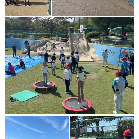
ランニングコース
ランニングコース
少林寺拳法
古武道
太極拳
相撲
ヨガ
エアロビクス
インディアカ
ソフトバレー
グラウンドゴルフ
ゲートボール
アーチェリー