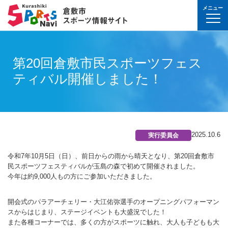
メニュー
球技(屋内）
球技（屋外）
体操・ダンス
武道・格闘技
射的スポーツ
水泳・プール
氷上・雪上スポー
パワースポーツ
山岳・登山・ウォ
球技(屋内)
球技(屋外)
体操・ダンス
武道・格闘技
射的スポーツ
地域
対象
曜日
カテゴリ
時間帯
種目など
地域
対象
種目
施設名
施設分類
種目
施設
分類
種目
条件を選んで
検索
球技(屋内）
球技(屋内)
ボウリング
ゲートボール
体操・新体操
ボクシング
弓道
水泳
フィギュア・スピ
ウエイトリフティ
山岳・登山・ハイ
バウンドテニス
テニス
バトントワリング
剣道
アーチェリー
第20回倉敷市民スポーツフェス
幼児
月
教室
午前
フィットネス・健
幼児
倉敷運動公園
サッカー・ラグビ
倉敷運動公園
サッカー・ラグビ
テニス
真備
真備
ティバル開催しました！
ドッジボール
ゴルフ
トランポリン
レスリング
アーチェリー
水球
アイスホッケー
パワーリフティン
オリエンテーリン
卓球
硬式野球
新体操
柔道
弓道
地域
小学生
火
イベント
午後
ヨガ・ピラティス
小学生
水島緑地福田公園
野球場
水島緑地福田公園
野球場
バウンドテニス
球技（屋外）
球技(屋外)
ハンドボール
サッカー
エアロビクス
柔道
スポーツ吹き矢
アーティスティッ
スキー
ロッククライミン
バドミントン
軟式野球
健康体操
空手道
おとな
水
夜
球技(屋内)
中学生
倉敷体育館
軟式野球場
倉敷体育館
軟式野球場
硬式野球
体操・ダンス
体操・ダンス
バレーボール
フットサル
バトントワリング
空手道
飛込
ウォーキング
バスケットボール
ソフトボール
ヨガ
合気道
玉島
玉島
親子
木
球技(屋外)
おとな
水島中央公園
テニスコート
水島中央公園
テニスコート
軟式野球
真備
2025.10.6
実行委員会
ソフトバレーボー
ラグビー
社交ダンス
剣道
バレーボール
サッカー
エアロビクス
少林寺拳法
武道・格闘技
武道・格闘技
金
陸上
水島体育館
ウエイトリフティ
水島体育館
ウエイトリフティ
ソフトボール
令和7年10月5日（日）、前日からの雨から晴天となり、第20回倉敷市
バスケットボール
硬式野球
フラダンス
合気道
ハンドボール
グラウンドゴルフ
器械体操
古武道
土
水泳
中山公園
陸上競技場
中山公園
陸上競技場
卓球
民スポーツフェスティバルが玉島の森で初めて開催されました。
射的スポーツ
射的スポーツ
今年は約9,000人もの方にご参加いただきました。
卓球
軟式野球
チアリーディング
古武道・杖道
フットサル
ゲートボール
太極拳
玉島
日
ダンス
真備総合公園
サッカー・ラグビ
真備総合公園
サッカー・ラグビ
バドミントン
水泳・プール
バドミントン
ソフトボール
少林寺拳法
ドッジボール
ラグビー
相撲
マーチング
開会式のパラアーチェリー・大江佑弥選手のオープニングパフォーマン
祝日
体操・運動あそび
玉島の森
多目的広場
玉島の森
多目的広場
バスケットボール
その他(市外)
その他(市外)
スからはじまり、ステージイベントも大盛況でした！
インディアカ
テニス（硬式）
太極拳
インディアカ
レスリング
陸上
また各種コーナーでは、多くの方がスポーツに触れ、大人も子どもも大
氷上・雪上スポーツ
月〜金
武道
屋内水泳センター
グラウンド・ゴル
屋内水泳センター
グラウンド・ゴル
バレーボール