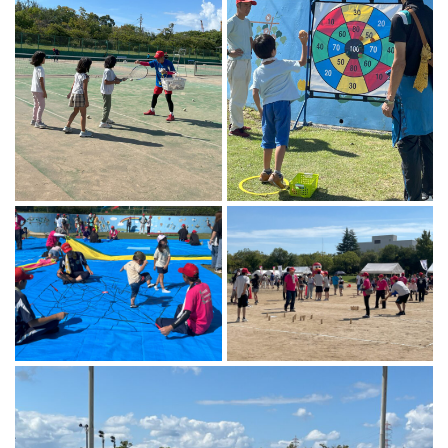
マーチング
ラグビー
陸上
弓道
水泳
器械体操
ウエイトリフティ
レスリング
トレーニング
その他