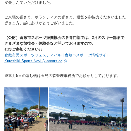
変楽しんでいただけました。
バウンドテニス
ソフトテニス（軟
ソフトバレー
水泳
氷上・雪上
水島ふれあいセン
体育館
水島ふれあいセン
体育館
ハンドボール
パワースポーツ
ご来場の皆さま、ボランティアの皆さま、運営を御協力くださいました
スカッシュ
ウエイトリフティ
測定会
倉敷武道館
水泳場・プール
倉敷武道館
水泳場・プール
サッカー
皆さま方、誠にありがとうございました。
山岳・登山・ウォー
トレーニング
その他
水島武道館
弓道場
水島武道館
弓道場
フットサル
ング
（公財）倉敷市スポーツ振興協会の各専門部では、2月のスキー部まで
さまざまな競技会・体験会など開いておりますので、
児島武道館
剣道場
児島武道館
剣道場
ドッジボール
ぜひご参加ください↓↓
倉敷市民スポーツフェスティバル | 倉敷市スポーツ情報サイト
陸上競技
柔道場
酒津公園
柔道場
バトントワリング
Kurashiki Sports Navi (k-sports.or.jp)
フィットネス・健
空手道場
粒浦球技場
空手道場
新体操
※10月5日の落し物は玉島の森管理事務所でお預かりしております。
トレーニング
相撲場
粒江球技場
相撲場
健康体操
自転車
トレーニング室
倉敷市グラウンド
トレーニング室
剣道
ニュースポーツ
多目的ホール
多目的ホール
柔道
その他
会議室・研修室 
会議室・研修室 
空手道
遊具広場
遊具広場
合気道