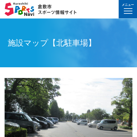
メニュー
球技(屋内）
球技（屋外）
体操・ダンス
武道・格闘技
射的スポーツ
水泳・プール
氷上・雪上スポー
パワースポーツ
山岳・登山・ウォ
球技(屋内)
球技(屋外)
体操・ダンス
武道・格闘技
射的スポーツ
地域
対象
曜日
カテゴリ
時間帯
種目など
地域
対象
種目
施設名
施設分類
種目
施設
分類
種目
条件を選んで
検索
球技(屋内）
球技(屋内)
ボウリング
ゲートボール
体操・新体操
ボクシング
弓道
水泳
フィギュア・スピ
ウエイトリフティ
山岳・登山・ハイ
バウンドテニス
テニス
バトントワリング
剣道
アーチェリー
幼児
月
教室
午前
フィットネス・健
幼児
倉敷運動公園
サッカー・ラグビ
倉敷運動公園
サッカー・ラグビ
テニス
施設マップ【北駐車場】
真備
真備
ドッジボール
ゴルフ
トランポリン
レスリング
アーチェリー
水球
アイスホッケー
パワーリフティン
オリエンテーリン
卓球
硬式野球
新体操
柔道
弓道
地域
小学生
火
イベント
午後
ヨガ・ピラティス
小学生
水島緑地福田公園
野球場
水島緑地福田公園
野球場
バウンドテニス
球技（屋外）
球技(屋外)
ハンドボール
サッカー
エアロビクス
柔道
スポーツ吹き矢
アーティスティッ
スキー
ロッククライミン
バドミントン
軟式野球
健康体操
空手道
おとな
水
夜
球技(屋内)
中学生
倉敷体育館
軟式野球場
倉敷体育館
軟式野球場
硬式野球
体操・ダンス
体操・ダンス
バレーボール
フットサル
バトントワリング
空手道
飛込
ウォーキング
バスケットボール
ソフトボール
ヨガ
合気道
玉島
玉島
親子
木
球技(屋外)
おとな
水島中央公園
テニスコート
水島中央公園
テニスコート
軟式野球
真備
ソフトバレーボー
ラグビー
社交ダンス
剣道
バレーボール
サッカー
エアロビクス
少林寺拳法
武道・格闘技
武道・格闘技
金
陸上
水島体育館
ウエイトリフティ
水島体育館
ウエイトリフティ
ソフトボール
バスケットボール
硬式野球
フラダンス
合気道
ハンドボール
グラウンドゴルフ
器械体操
古武道
土
水泳
中山公園
陸上競技場
中山公園
陸上競技場
卓球
射的スポーツ
射的スポーツ
卓球
軟式野球
チアリーディング
古武道・杖道
フットサル
ゲートボール
太極拳
玉島
日
ダンス
真備総合公園
サッカー・ラグビ
真備総合公園
サッカー・ラグビ
バドミントン
水泳・プール
バドミントン
ソフトボール
少林寺拳法
ドッジボール
ラグビー
相撲
マーチング
祝日
体操・運動あそび
玉島の森
多目的広場
玉島の森
多目的広場
バスケットボール
その他(市外)
その他(市外)
インディアカ
テニス（硬式）
太極拳
インディアカ
レスリング
陸上
氷上・雪上スポーツ
月〜金
武道
屋内水泳センター
グラウンド・ゴル
屋内水泳センター
グラウンド・ゴル
バレーボール