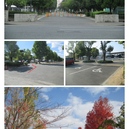
マーチング
ラグビー
陸上
弓道
水泳
器械体操
ウエイトリフティ
レスリング
トレーニング
その他