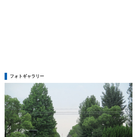
ランニングコース
ランニングコース
少林寺拳法
古武道
太極拳
相撲
ヨガ
エアロビクス
フォトギャラリー
インディアカ
ソフトバレー
グラウンドゴルフ
ゲートボール
アーチェリー