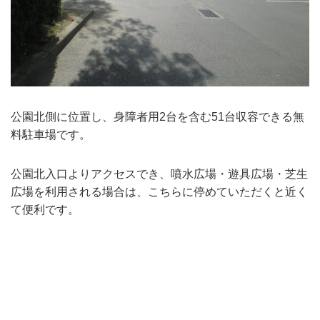
バウンドテニス
ソフトテニス（軟
ソフトバレー
水泳
氷上・雪上
水島ふれあいセン
体育館
水島ふれあいセン
体育館
ハンドボール
パワースポーツ
スカッシュ
ウエイトリフティ
測定会
倉敷武道館
水泳場・プール
倉敷武道館
水泳場・プール
サッカー
山岳・登山・ウォー
トレーニング
その他
水島武道館
弓道場
水島武道館
弓道場
フットサル
ング
児島武道館
剣道場
児島武道館
剣道場
ドッジボール
公園北側に位置し、身障者用2台を含む51台収容できる無
料駐車場です。
陸上競技
柔道場
酒津公園
柔道場
バトントワリング
フィットネス・健
空手道場
粒浦球技場
空手道場
新体操
公園北入口よりアクセスでき、噴水広場・遊具広場・芝生
広場を利用される場合は、こちらに停めていただくと近く
トレーニング
相撲場
粒江球技場
相撲場
健康体操
て便利です。
自転車
トレーニング室
倉敷市グラウンド
トレーニング室
剣道
ニュースポーツ
多目的ホール
多目的ホール
柔道
その他
会議室・研修室 
会議室・研修室 
空手道
遊具広場
遊具広場
合気道