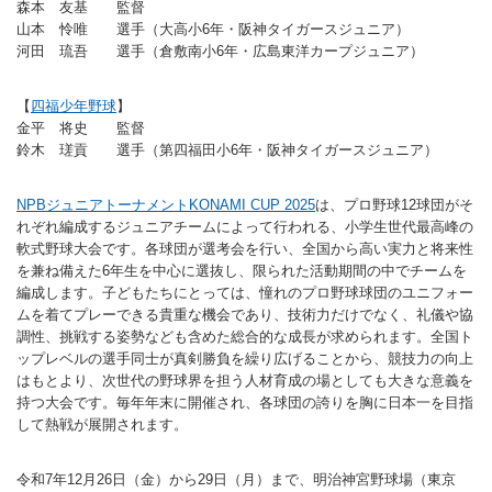
森本 友基 監督
バウンドテニス
ソフトテニス（軟
ソフトバレー
山本 怜唯 選手（大高小6年・阪神タイガースジュニア）
水泳
氷上・雪上
水島ふれあいセン
体育館
水島ふれあいセン
体育館
ハンドボール
パワースポーツ
河田 琉吾 選手（倉敷南小6年・広島東洋カープジュニア）
スカッシュ
ウエイトリフティ
測定会
倉敷武道館
水泳場・プール
倉敷武道館
水泳場・プール
サッカー
【
四福少年野球
】
山岳・登山・ウォー
トレーニング
その他
水島武道館
弓道場
水島武道館
弓道場
フットサル
金平 将史 監督
ング
鈴木 瑳貢 選手（第四福田小6年・阪神タイガースジュニア）
児島武道館
剣道場
児島武道館
剣道場
ドッジボール
NPBジュニアトーナメントKONAMI CUP 2025
は、プロ野球12球団がそ
陸上競技
柔道場
酒津公園
柔道場
バトントワリング
れぞれ編成するジュニアチームによって行われる、小学生世代最高峰の
軟式野球大会です。各球団が選考会を行い、全国から高い実力と将来性
フィットネス・健
空手道場
粒浦球技場
空手道場
新体操
を兼ね備えた6年生を中心に選抜し、限られた活動期間の中でチームを
編成します。子どもたちにとっては、憧れのプロ野球球団のユニフォー
トレーニング
相撲場
粒江球技場
相撲場
健康体操
ムを着てプレーできる貴重な機会であり、技術力だけでなく、礼儀や協
調性、挑戦する姿勢なども含めた総合的な成長が求められます。全国ト
自転車
トレーニング室
倉敷市グラウンド
トレーニング室
剣道
ップレベルの選手同士が真剣勝負を繰り広げることから、競技力の向上
はもとより、次世代の野球界を担う人材育成の場としても大きな意義を
ニュースポーツ
多目的ホール
多目的ホール
柔道
持つ大会です。毎年年末に開催され、各球団の誇りを胸に日本一を目指
して熱戦が展開されます。
その他
会議室・研修室 
会議室・研修室 
空手道
遊具広場
遊具広場
合気道
令和7年12月26日（金）から29日（月）まで、
明治神宮野球場
（東京