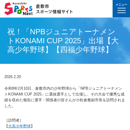
メニュー
球技(屋内）
球技（屋外）
体操・ダンス
武道・格闘技
射的スポーツ
水泳・プール
氷上・雪上スポー
パワースポーツ
山岳・登山・ウォ
球技(屋内)
球技(屋外)
体操・ダンス
武道・格闘技
射的スポーツ
地域
対象
曜日
カテゴリ
時間帯
種目など
地域
対象
種目
施設名
施設分類
種目
施設
分類
種目
条件を選んで
検索
祝！「NPBジュニアトーナメン
球技(屋内）
球技(屋内)
ボウリング
ゲートボール
体操・新体操
ボクシング
弓道
水泳
フィギュア・スピ
ウエイトリフティ
山岳・登山・ハイ
バウンドテニス
テニス
バトントワリング
剣道
アーチェリー
幼児
月
教室
午前
フィットネス・健
幼児
倉敷運動公園
サッカー・ラグビ
倉敷運動公園
サッカー・ラグビ
テニス
トKONAMI CUP 2025」出場【大
真備
真備
ドッジボール
ゴルフ
トランポリン
レスリング
アーチェリー
水球
アイスホッケー
パワーリフティン
オリエンテーリン
卓球
硬式野球
新体操
柔道
弓道
地域
小学生
火
イベント
午後
ヨガ・ピラティス
小学生
水島緑地福田公園
野球場
水島緑地福田公園
野球場
バウンドテニス
球技（屋外）
球技(屋外)
高少年野球】【四福少年野球】
ハンドボール
サッカー
エアロビクス
柔道
スポーツ吹き矢
アーティスティッ
スキー
ロッククライミン
バドミントン
軟式野球
健康体操
空手道
おとな
水
夜
球技(屋内)
中学生
倉敷体育館
軟式野球場
倉敷体育館
軟式野球場
硬式野球
体操・ダンス
体操・ダンス
バレーボール
フットサル
バトントワリング
空手道
飛込
ウォーキング
バスケットボール
ソフトボール
ヨガ
合気道
玉島
玉島
親子
木
球技(屋外)
おとな
水島中央公園
テニスコート
水島中央公園
テニスコート
軟式野球
真備
2026.2.20
ソフトバレーボー
ラグビー
社交ダンス
剣道
バレーボール
サッカー
エアロビクス
少林寺拳法
武道・格闘技
武道・格闘技
金
陸上
水島体育館
ウエイトリフティ
水島体育館
ウエイトリフティ
ソフトボール
令和8年2月10日、倉敷市内の少年野球から「
NPBジュニアトーナメン
バスケットボール
硬式野球
フラダンス
合気道
ハンドボール
グラウンドゴルフ
器械体操
古武道
土
水泳
中山公園
陸上競技場
中山公園
陸上競技場
卓球
トKONAMI CUP 2025
」に選抜選手として出場し、その大会で優秀な成
射的スポーツ
射的スポーツ
績を収めた報告に選手・関係者の皆さんが小松倉敷副市長を訪問されま
卓球
軟式野球
チアリーディング
古武道・杖道
フットサル
ゲートボール
太極拳
玉島
日
ダンス
真備総合公園
サッカー・ラグビ
真備総合公園
サッカー・ラグビ
バドミントン
した。
水泳・プール
バドミントン
ソフトボール
少林寺拳法
ドッジボール
ラグビー
相撲
マーチング
祝日
体操・運動あそび
玉島の森
多目的広場
玉島の森
多目的広場
バスケットボール
その他(市外)
その他(市外)
［訪問者］
インディアカ
テニス（硬式）
太極拳
インディアカ
レスリング
【
大高少年野球
】
陸上
氷上・雪上スポーツ
月〜金
武道
屋内水泳センター
グラウンド・ゴル
屋内水泳センター
グラウンド・ゴル
バレーボール