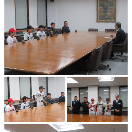
マーチング
ラグビー
陸上
弓道
水泳
器械体操
ウエイトリフティ
レスリング
トレーニング
その他