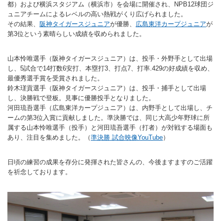
都）および
横浜スタジアム
（横浜市）を会場に開催され、NPB12球団ジ
ランニングコース
ランニングコース
少林寺拳法
ュニアチームによるレベルの高い熱戦がくり広げられました。
その結果、
阪神タイガースジュニア
が優勝、
広島東洋カープジュニア
が
古武道
第3位という素晴らしい成績を収められました。
太極拳
山本怜唯選手（阪神タイガースジュニア）は、投手・外野手として出場
し、5試合で14打数6安打、本塁打3、打点7、打率.429の好成績を収め、
相撲
最優秀選手賞を受賞されました。
鈴木瑳貢選手（阪神タイガースジュニア）は、投手・捕手として出場
ヨガ
し、決勝戦で登板。見事に優勝投手となりました。
河田琉吾選手（広島東洋カープジュニア）は、内野手として出場し、チ
エアロビクス
ームの第3位入賞に貢献しました。準決勝では、同じ大高少年野球に所
属する山本怜唯選手（投手）と河田琉吾選手（打者）が対戦する場面も
インディアカ
あり、注目を集めました。（
準決勝 試合映像YouTube
）
ソフトバレー
日頃の練習の成果を存分に発揮された皆さんの、今後ますますのご活躍
グラウンドゴルフ
を祈念しております。
ゲートボール
アーチェリー