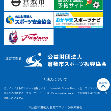
[運営管理者]
法人について
当サイト『倉敷市スポーツ情報サイト 「Kurashiki Sports Navi」』は、ワイズ・スポーツ株
前に戻る
前に戻る
前に戻る
前に戻る
前に戻る
前に戻る
前に戻る
前に戻る
前に戻る
前に戻る
前に戻る
前に戻る
前に戻る
前に戻る
前に戻る
前に戻る
前に戻る
前に戻る
前に戻る
前に戻る
前に戻る
前に戻る
前に戻る
前に戻る
前に戻る
前に戻る
前に戻る
前に戻る
前に戻る
前に戻る
式会社の提供する「スポーツナビ」（http://sports.yahoo.co.jp/） とは営業上及び組織上、関
係はございません。
©公益財団法人 倉敷市スポーツ振興協会