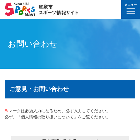
メニュー
球技(屋内）
球技（屋外）
体操・ダンス
武道・格闘技
射的スポーツ
水泳・プール
氷上・雪上スポー
パワースポーツ
山岳・登山・ウォ
球技(屋内)
球技(屋外)
体操・ダンス
武道・格闘技
射的スポーツ
地域
対象
曜日
カテゴリ
時間帯
種目など
地域
対象
種目
施設名
施設分類
種目
施設
分類
種目
条件を選んで
検索
球技(屋内）
球技(屋内)
ボウリング
ゲートボール
体操・新体操
ボクシング
弓道
水泳
フィギュア・スピ
ウエイトリフティ
山岳・登山・ハイ
バウンドテニス
テニス
バトントワリング
剣道
アーチェリー
幼児
月
教室
午前
フィットネス・健
幼児
倉敷運動公園
サッカー・ラグビ
倉敷運動公園
サッカー・ラグビ
テニス
お問い合わせ
真備
真備
ドッジボール
ゴルフ
トランポリン
レスリング
アーチェリー
水球
アイスホッケー
パワーリフティン
オリエンテーリン
卓球
硬式野球
新体操
柔道
弓道
地域
小学生
火
イベント
午後
ヨガ・ピラティス
小学生
水島緑地福田公園
野球場
水島緑地福田公園
野球場
バウンドテニス
球技（屋外）
球技(屋外)
ハンドボール
サッカー
エアロビクス
柔道
スポーツ吹き矢
アーティスティッ
スキー
ロッククライミン
バドミントン
軟式野球
健康体操
空手道
おとな
水
夜
球技(屋内)
中学生
倉敷体育館
軟式野球場
倉敷体育館
軟式野球場
硬式野球
体操・ダンス
体操・ダンス
バレーボール
フットサル
バトントワリング
空手道
飛込
ウォーキング
バスケットボール
ソフトボール
ヨガ
合気道
玉島
玉島
親子
木
球技(屋外)
おとな
水島中央公園
テニスコート
水島中央公園
テニスコート
軟式野球
真備
ソフトバレーボー
ラグビー
社交ダンス
剣道
バレーボール
サッカー
エアロビクス
少林寺拳法
武道・格闘技
武道・格闘技
金
陸上
水島体育館
ウエイトリフティ
水島体育館
ウエイトリフティ
ソフトボール
ご意見・お問い合わせ
バスケットボール
硬式野球
フラダンス
合気道
ハンドボール
グラウンドゴルフ
器械体操
古武道
土
水泳
中山公園
陸上競技場
中山公園
陸上競技場
卓球
射的スポーツ
射的スポーツ
卓球
軟式野球
チアリーディング
古武道・杖道
フットサル
ゲートボール
太極拳
玉島
※
マークは必須入力になるため、必ず入力してください。
日
ダンス
真備総合公園
サッカー・ラグビ
真備総合公園
サッカー・ラグビ
バドミントン
必ず、「個人情報の取り扱いについて」をご覧ください。
水泳・プール
バドミントン
ソフトボール
少林寺拳法
ドッジボール
ラグビー
相撲
マーチング
祝日
体操・運動あそび
玉島の森
多目的広場
玉島の森
多目的広場
バスケットボール
その他(市外)
その他(市外)
インディアカ
テニス（硬式）
太極拳
インディアカ
レスリング
陸上
氷上・雪上スポーツ
月〜金
武道
屋内水泳センター
グラウンド・ゴル
屋内水泳センター
グラウンド・ゴル
バレーボール