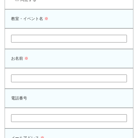
マーチング
ラグビー
教室・イベント名
※
陸上
弓道
水泳
お名前
※
器械体操
ウエイトリフティ
レスリング
電話番号
トレーニング
その他
メールアドレス
※