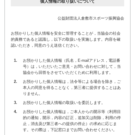
個人情報の取り扱いについて
バウンドテニス
ソフトテニス（軟
ソフトバレー
水泳
氷上・雪上
水島ふれあいセン
体育館
水島ふれあいセン
体育館
ハンドボール
パワースポーツ
スカッシュ
公益財団法人倉敷市スポーツ振興協会
ウエイトリフティ
測定会
倉敷武道館
水泳場・プール
倉敷武道館
水泳場・プール
サッカー
山岳・登山・ウォー
トレーニング
お預かりした個人情報を安全に管理することが，当協会の社会
その他
水島武道館
弓道場
水島武道館
弓道場
フットサル
ング
的責務であると認識し，以下の取扱いを実施します。内容を確
認いただき，同意のうえ送信ください。
児島武道館
剣道場
児島武道館
剣道場
ドッジボール
陸上競技
柔道場
酒津公園
柔道場
バトントワリング
お預かりした個人情報（氏名，E-mailアドレス，電話番
号）は，いただいたご意見・お問い合わせに対して，当
フィットネス・健
空手道場
粒浦球技場
空手道場
新体操
協会から回答をさせていただくために利用します。
お預かりした個人情報は，法令等による場合を除き，ご
トレーニング
相撲場
粒江球技場
相撲場
健康体操
本人の同意を得ることなく，第三者に提供することはあ
りません。
自転車
トレーニング室
倉敷市グラウンド
トレーニング室
剣道
お預かりした個人情報の取扱いを委託します。
ニュースポーツ
多目的ホール
多目的ホール
柔道
お預かりした個人情報は，ご本人からの開示等（利用目
的の通知，開示，内容の訂正，追加又は削除，利用の停
その他
会議室・研修室 
会議室・研修室 
空手道
止，消去及び第三者への提供の停止）の求めに応じま
す。その際は，下記窓口までお問い合わせください。
遊具広場
遊具広場
合気道