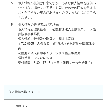
個人情報の提供は任意ですが，必要な個人情報を提供い
ランニングコース
ランニングコース
少林寺拳法
ただけない場合，ご意見・お問い合わせの回答を受ける
ことができない場合がありますので，あらかじめご了承
古武道
ください。
個人情報の管理者及び連絡先
太極拳
個人情報管理責任者 公益財団法人倉敷市スポーツ振
興協会事務局長
相撲
個人情報の苦情及び取扱いに関する窓口
〒710-0835 倉敷市四十瀬4番地（倉敷運動公園野球場
ヨガ
内）
公益財団法人倉敷市スポーツ振興協会事務局
エアロビクス
電話番号：086-434-8631
受付時間：8:30～17:15（土日・祝日，年末年始除く）
インディアカ
ソフトバレー
グラウンドゴルフ
個人情報の取り扱い
※
ゲートボール
アーチェリー
同意する