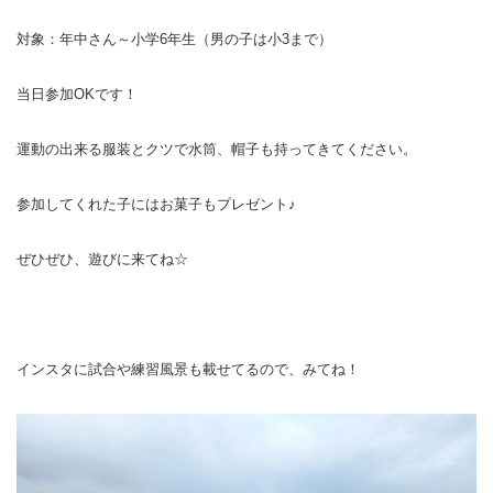
ランニングコース
ランニングコース
少林寺拳法
対象：年中さん～小学6年生（男の子は小3まで）
古武道
当日参加OKです！
太極拳
運動の出来る服装とクツで水筒、帽子も持ってきてください。
相撲
ヨガ
参加してくれた子にはお菓子もプレゼント♪
エアロビクス
ぜひぜひ、遊びに来てね☆
インディアカ
ソフトバレー
インスタに試合や練習風景も載せてるので、みてね！
グラウンドゴルフ
ゲートボール
アーチェリー