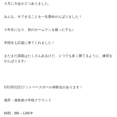
４月に大会が２つありました。
バウンドテニス
ソフトテニス（軟
ソフトバレー
水泳
氷上・雪上
水島ふれあいセン
体育館
水島ふれあいセン
体育館
ハンドボール
パワースポーツ
スカッシュ
みんな、今できることを一生懸命がんばりました！
ウエイトリフティ
測定会
倉敷武道館
水泳場・プール
倉敷武道館
水泳場・プール
サッカー
山岳・登山・ウォー
トレーニング
その他
水島武道館
弓道場
水島武道館
弓道場
フットサル
４年生になり、初のホームランを蹴った子も♪
ング
児島武道館
剣道場
児島武道館
剣道場
ドッジボール
卒団生も応援に来てくれました！
陸上競技
柔道場
酒津公園
柔道場
バトントワリング
まだまだ課題はたくさんあるけど、１つでも多く勝てるように、練習を
フィットネス・健
空手道場
粒浦球技場
空手道場
新体操
がんばります♪
トレーニング
相撲場
粒江球技場
相撲場
健康体操
自転車
トレーニング室
倉敷市グラウンド
トレーニング室
剣道
5月18日(日)フットベースボール体験会があります！
ニュースポーツ
多目的ホール
多目的ホール
柔道
場所：連島南小学校グラウンド
その他
会議室・研修室 
会議室・研修室 
空手道
遊具広場
遊具広場
合気道
時間：8時～12時半