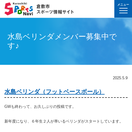
メニュー
球技(屋内）
球技（屋外）
体操・ダンス
武道・格闘技
射的スポーツ
水泳・プール
氷上・雪上スポー
パワースポーツ
山岳・登山・ウォ
球技(屋内)
球技(屋外)
体操・ダンス
武道・格闘技
射的スポーツ
地域
対象
曜日
カテゴリ
時間帯
種目など
地域
対象
種目
施設名
施設分類
種目
施設
分類
種目
条件を選んで
検索
球技(屋内）
球技(屋内)
ボウリング
ゲートボール
体操・新体操
ボクシング
弓道
水泳
フィギュア・スピ
ウエイトリフティ
山岳・登山・ハイ
バウンドテニス
テニス
バトントワリング
剣道
アーチェリー
水島ベリンダメンバー募集中で
幼児
月
教室
午前
フィットネス・健
幼児
倉敷運動公園
サッカー・ラグビ
倉敷運動公園
サッカー・ラグビ
テニス
真備
真備
す♪
ドッジボール
ゴルフ
トランポリン
レスリング
アーチェリー
水球
アイスホッケー
パワーリフティン
オリエンテーリン
卓球
硬式野球
新体操
柔道
弓道
地域
小学生
火
イベント
午後
ヨガ・ピラティス
小学生
水島緑地福田公園
野球場
水島緑地福田公園
野球場
バウンドテニス
球技（屋外）
球技(屋外)
ハンドボール
サッカー
エアロビクス
柔道
スポーツ吹き矢
アーティスティッ
スキー
ロッククライミン
バドミントン
軟式野球
健康体操
空手道
おとな
水
夜
球技(屋内)
中学生
倉敷体育館
軟式野球場
倉敷体育館
軟式野球場
硬式野球
体操・ダンス
体操・ダンス
バレーボール
フットサル
バトントワリング
空手道
飛込
ウォーキング
バスケットボール
ソフトボール
ヨガ
合気道
玉島
玉島
親子
木
球技(屋外)
おとな
水島中央公園
テニスコート
水島中央公園
テニスコート
軟式野球
真備
2025.5.9
ソフトバレーボー
ラグビー
社交ダンス
剣道
バレーボール
サッカー
エアロビクス
少林寺拳法
武道・格闘技
武道・格闘技
金
陸上
水島体育館
ウエイトリフティ
水島体育館
ウエイトリフティ
ソフトボール
水島ベリンダ（フットベースボール）
バスケットボール
硬式野球
フラダンス
合気道
ハンドボール
グラウンドゴルフ
器械体操
古武道
土
水泳
中山公園
陸上競技場
中山公園
陸上競技場
卓球
射的スポーツ
射的スポーツ
卓球
軟式野球
チアリーディング
古武道・杖道
フットサル
ゲートボール
太極拳
玉島
日
ダンス
真備総合公園
サッカー・ラグビ
真備総合公園
サッカー・ラグビ
バドミントン
GWも終わって、お久しぶりの投稿です。
水泳・プール
バドミントン
ソフトボール
少林寺拳法
ドッジボール
ラグビー
相撲
マーチング
祝日
体操・運動あそび
玉島の森
多目的広場
玉島の森
多目的広場
バスケットボール
新年度になり、６年生２人が率いるベリンダがスタートしています。
その他(市外)
その他(市外)
インディアカ
テニス（硬式）
太極拳
インディアカ
レスリング
陸上
氷上・雪上スポーツ
月〜金
武道
屋内水泳センター
グラウンド・ゴル
屋内水泳センター
グラウンド・ゴル
バレーボール