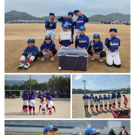
マーチング
ラグビー
陸上
弓道
水泳
器械体操
ウエイトリフティ
レスリング
トレーニング
その他