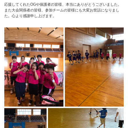
応援してくれたOGや保護者の皆様、本当にありがとうございました。
ランニングコース
ランニングコース
少林寺拳法
また大会関係者の皆様、参加チームの皆様にも大変お世話になりまし
た。心より感謝申し上げます。
古武道
太極拳
相撲
ヨガ
エアロビクス
インディアカ
ソフトバレー
グラウンドゴルフ
ゲートボール
アーチェリー