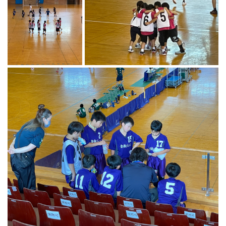
マーチング
ラグビー
陸上
弓道
水泳
器械体操
ウエイトリフティ
レスリング
トレーニング
その他