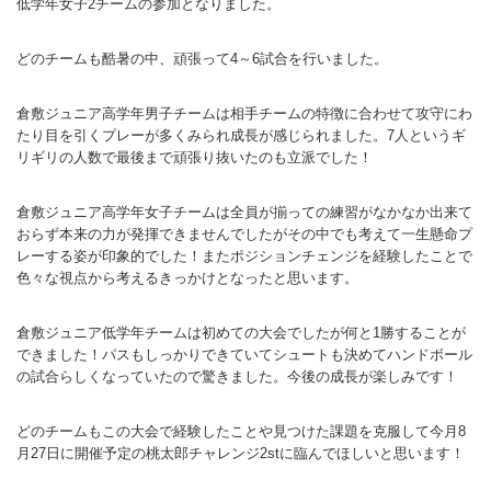
低学年女子2チームの参加となりました。
バウンドテニス
ソフトテニス（軟
ソフトバレー
水泳
氷上・雪上
水島ふれあいセン
体育館
水島ふれあいセン
体育館
ハンドボール
パワースポーツ
どのチームも酷暑の中、頑張って4～6試合を行いました。
スカッシュ
ウエイトリフティ
測定会
倉敷武道館
水泳場・プール
倉敷武道館
水泳場・プール
サッカー
山岳・登山・ウォー
倉敷ジュニア高学年男子チームは相手チームの特徴に合わせて攻守にわ
トレーニング
その他
水島武道館
弓道場
水島武道館
弓道場
フットサル
ング
たり目を引くプレーが多くみられ成長が感じられました。7人というギ
リギリの人数で最後まで頑張り抜いたのも立派でした！
児島武道館
剣道場
児島武道館
剣道場
ドッジボール
陸上競技
柔道場
酒津公園
柔道場
バトントワリング
倉敷ジュニア高学年女子チームは全員が揃っての練習がなかなか出来て
おらず本来の力が発揮できませんでしたがその中でも考えて一生懸命プ
フィットネス・健
空手道場
粒浦球技場
空手道場
新体操
レーする姿が印象的でした！またポジションチェンジを経験したことで
色々な視点から考えるきっかけとなったと思います。
トレーニング
相撲場
粒江球技場
相撲場
健康体操
倉敷ジュニア低学年チームは初めての大会でしたが何と1勝することが
自転車
トレーニング室
倉敷市グラウンド
トレーニング室
剣道
できました！パスもしっかりできていてシュートも決めてハンドボール
の試合らしくなっていたので驚きました。今後の成長が楽しみです！
ニュースポーツ
多目的ホール
多目的ホール
柔道
その他
会議室・研修室 
会議室・研修室 
空手道
どのチームもこの大会で経験したことや見つけた課題を克服して今月8
月27日に開催予定の桃太郎チャレンジ2stに臨んでほしいと思います！
遊具広場
遊具広場
合気道