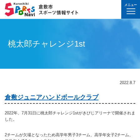
メニュー
球技(屋内）
球技（屋外）
体操・ダンス
武道・格闘技
射的スポーツ
水泳・プール
氷上・雪上スポー
パワースポーツ
山岳・登山・ウォ
球技(屋内)
球技(屋外)
体操・ダンス
武道・格闘技
射的スポーツ
地域
対象
曜日
カテゴリ
時間帯
種目など
地域
対象
種目
施設名
施設分類
種目
施設
分類
種目
条件を選んで
検索
球技(屋内）
球技(屋内)
ボウリング
ゲートボール
体操・新体操
ボクシング
弓道
水泳
フィギュア・スピ
ウエイトリフティ
山岳・登山・ハイ
バウンドテニス
テニス
バトントワリング
剣道
アーチェリー
幼児
月
教室
午前
フィットネス・健
幼児
倉敷運動公園
サッカー・ラグビ
倉敷運動公園
サッカー・ラグビ
テニス
桃太郎チャレンジ1st
真備
真備
ドッジボール
ゴルフ
トランポリン
レスリング
アーチェリー
水球
アイスホッケー
パワーリフティン
オリエンテーリン
卓球
硬式野球
新体操
柔道
弓道
地域
小学生
火
イベント
午後
ヨガ・ピラティス
小学生
水島緑地福田公園
野球場
水島緑地福田公園
野球場
バウンドテニス
球技（屋外）
球技(屋外)
ハンドボール
サッカー
エアロビクス
柔道
スポーツ吹き矢
アーティスティッ
スキー
ロッククライミン
バドミントン
軟式野球
健康体操
空手道
おとな
水
夜
球技(屋内)
中学生
倉敷体育館
軟式野球場
倉敷体育館
軟式野球場
硬式野球
体操・ダンス
体操・ダンス
バレーボール
フットサル
バトントワリング
空手道
飛込
ウォーキング
バスケットボール
ソフトボール
ヨガ
合気道
玉島
玉島
親子
木
球技(屋外)
おとな
水島中央公園
テニスコート
水島中央公園
テニスコート
軟式野球
真備
2022.8.7
ソフトバレーボー
ラグビー
社交ダンス
剣道
バレーボール
サッカー
エアロビクス
少林寺拳法
武道・格闘技
武道・格闘技
金
陸上
水島体育館
ウエイトリフティ
水島体育館
ウエイトリフティ
ソフトボール
倉敷ジュニアハンドボールクラブ
バスケットボール
硬式野球
フラダンス
合気道
ハンドボール
グラウンドゴルフ
器械体操
古武道
土
水泳
中山公園
陸上競技場
中山公園
陸上競技場
卓球
射的スポーツ
射的スポーツ
卓球
軟式野球
チアリーディング
古武道・杖道
フットサル
ゲートボール
太極拳
玉島
日
ダンス
真備総合公園
サッカー・ラグビ
真備総合公園
サッカー・ラグビ
バドミントン
2022年、7月31日に桃太郎チャレンジ1stがきびじアリーナで開催されま
した。
水泳・プール
バドミントン
ソフトボール
少林寺拳法
ドッジボール
ラグビー
相撲
マーチング
祝日
体操・運動あそび
玉島の森
多目的広場
玉島の森
多目的広場
バスケットボール
その他(市外)
その他(市外)
インディアカ
テニス（硬式）
太極拳
インディアカ
レスリング
2チームが欠場となったため高学年男子3チーム、高学年女子2チーム、
陸上
氷上・雪上スポーツ
月〜金
武道
屋内水泳センター
グラウンド・ゴル
屋内水泳センター
グラウンド・ゴル
バレーボール