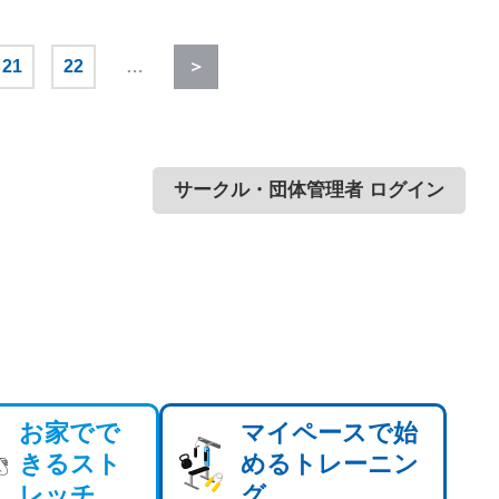
21
22
…
＞
サークル・団体管理者 ログイン
お家でで
マイペースで始
きるスト
めるトレーニン
レッチ
グ