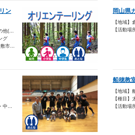
リン
岡山県
【地域】
【地域】児島、水島、その他(市外)
ング
【活動場所】福田公園･倉敷市少年自然の家･岡山県健康の森･国立吉備青少年自然の家･笠岡市Ｂ＆Ｇ海洋センター
船穂教
【地域】
【種目】
【活動場所】日曜日・・・中島小学校 水曜日・・・倉敷第一中学校