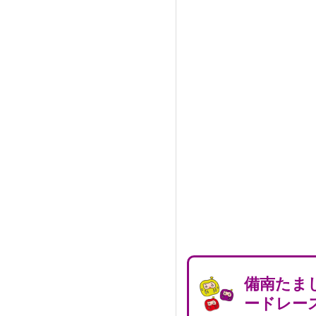
備南たま
ードレー