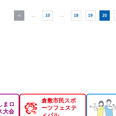
＜
…
10
…
18
19
20
倉敷市民スポ
しまロ
ーツフェステ
ス大会
ィバル