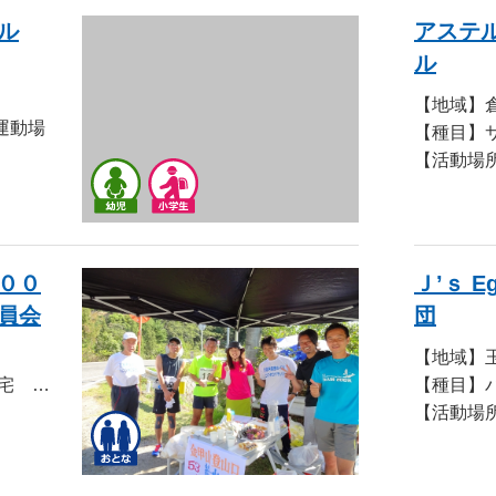
ル
アステ
ル
【地域】
運動場
【種目】
【活動場
００
Ｊ’ｓ 
員会
団
【地域】
【活動場所】藤原 浩 自宅 〒711-0927 倉敷市下津井１丁目１－３６と倉敷市大畠久須美弘法大師堂前駐車場
【種目】