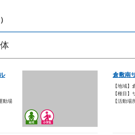
件）
体
ル
倉敷南
【地域】
【種目】
運動場