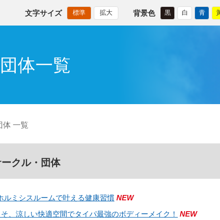
文字サイズ
背景色
標準
拡大
黒
白
青
団体一覧
体 一覧
サークル・団体
 ホルミシスルームで叶える健康習慣
NEW
こそ、涼しい快適空間でタイパ最強のボディーメイク！
NEW