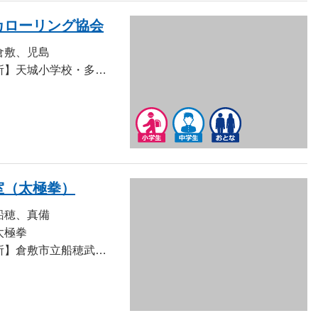
カローリング協会
倉敷、児島
【活動場所】天城小学校・多津美中学校・くらしき健康福祉プラザ 定期活動は天城小学校（火曜日・金曜日）・多津美中学校（木曜日）で行われています。
室（太極拳）
船穂、真備
太極拳
【活動場所】倉敷市立船穂武道館