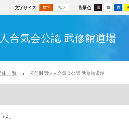
文字サイズ
背景色
標準
拡大
黒
白
青
人合気会公認 武修館道場
体 一覧
公益財団法人合気会公認 武修館道場
ません。