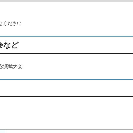
せください
会など
念演武大会